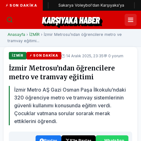
ıyaka yolunda
Sakarya Voleybol'dan Karşıyaka'ya
Kar
⚡ SON DAKIKA
KARŞIYAKA HABER
Anasayfa
›
İZMİR
› İzmir Metrosu’ndan öğrencilere metro ve
tramvay eğitimi...
🕐 14 Aralık 2025, 23:35
💬 0 yorum
İZMİR
⚡ SON DAKIKA
İzmir Metrosu’ndan öğrencilere
metro ve tramvay eğitimi
İzmir Metro AŞ Gazi Osman Paşa İlkokulu’ndaki
320 öğrenciye metro ve tramvay sistemlerinin
güvenli kullanımı konusunda eğitim verdi.
Çocuklar vatmana sorular sorarak merak
ettiklerini öğrendi.
Paylaş
X'te Paylaş
WhatsApp