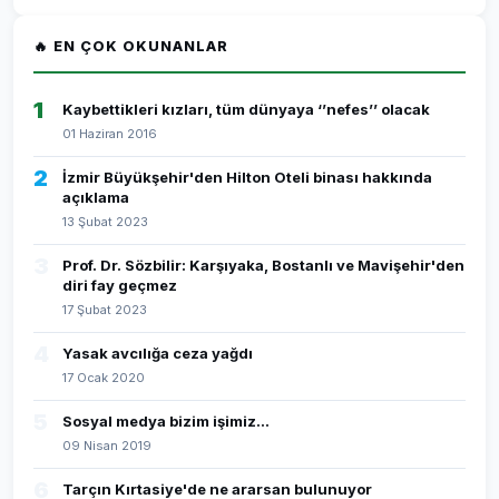
🔥 EN ÇOK OKUNANLAR
1
Kaybettikleri kızları, tüm dünyaya ‘’nefes’’ olacak
01 Haziran 2016
2
İzmir Büyükşehir'den Hilton Oteli binası hakkında
açıklama
13 Şubat 2023
3
Prof. Dr. Sözbilir: Karşıyaka, Bostanlı ve Mavişehir'den
diri fay geçmez
17 Şubat 2023
4
Yasak avcılığa ceza yağdı
17 Ocak 2020
5
Sosyal medya bizim işimiz...
09 Nisan 2019
6
Tarçın Kırtasiye'de ne ararsan bulunuyor