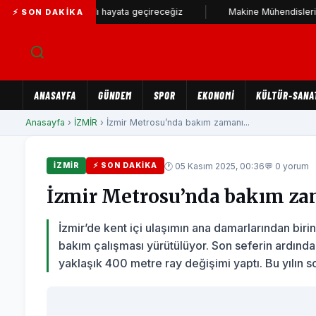
sağlam stadı hayata geçireceğiz
Makine Mühendisleri Odası'ndan 
⚡ SON DAKIKA
ANASAYFA
GÜNDEM
SPOR
EKONOMİ
KÜLTÜR-SANA
Anasayfa
›
İZMİR
› İzmir Metrosu’nda bakım zamanı...
🕐 05 Kasım 2025, 00:36
💬 0 yorum
İZMİR
⚡ SON DAKIKA
İzmir Metrosu’nda bakım z
İzmir’de kent içi ulaşımın ana damarlarından biri
bakım çalışması yürütülüyor. Son seferin ardında
yaklaşık 400 metre ray değişimi yaptı. Bu yılın s