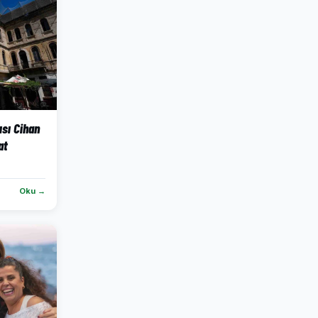
ısı Cihan
at
Oku →