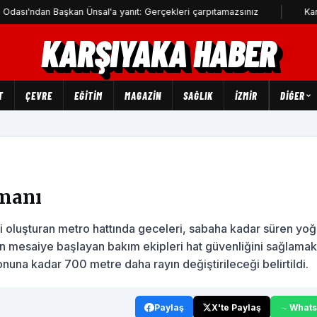
Başkan Ünsal'a yanıt: Gerçekleri çarpıtamazsınız
Karşıyaka'da s
KARŞIYAKA HABER
T
ÇEVRE
EĞİTİM
MAGAZİN
SAĞLIK
İZMİR
DIĞER
amanı
ni oluşturan metro hattında geceleri, sabaha kadar süren yoğ
n mesaiye başlayan bakım ekipleri hat güvenliğini sağlamak
onuna kadar 700 metre daha rayın değiştirileceği belirtildi.
Paylaş
X'te Paylaş
What