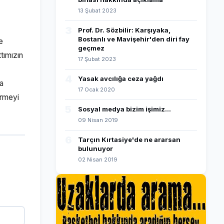
13 Şubat 2023
3
Prof. Dr. Sözbilir: Karşıyaka,
Bostanlı ve Mavişehir'den diri fay
e
geçmez
tımızın
17 Şubat 2023
4
Yasak avcılığa ceza yağdı
ma
17 Ocak 2020
irmeyi
5
Sosyal medya bizim işimiz...
09 Nisan 2019
6
Tarçın Kırtasiye'de ne ararsan
bulunuyor
02 Nisan 2019