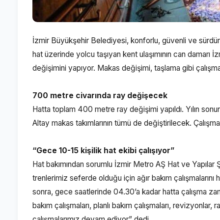
İzmir Büyükşehir Belediyesi, konforlu, güvenli ve sürdürü
hat üzerinde yolcu taşıyan kent ulaşımının can damarı İzm
değişimini yapıyor. Makas değişimi, taşlama gibi çalışmala
700 metre civarında ray değişecek
Hatta toplam 400 metre ray değişimi yapıldı. Yılın sonu
Altay makas takımlarının tümü de değiştirilecek. Çalış
“Gece 10-15 kişilik hat ekibi çalışıyor”
Hat bakımından sorumlu İzmir Metro AŞ Hat ve Yapılar Şef
trenlerimiz seferde olduğu için ağır bakım çalışmalarını 
sonra, gece saatlerinde 04.30’a kadar hatta çalışma zama
bakım çalışmaları, planlı bakım çalışmaları, revizyonlar
çalışmalarımız devam ediyor” dedi.