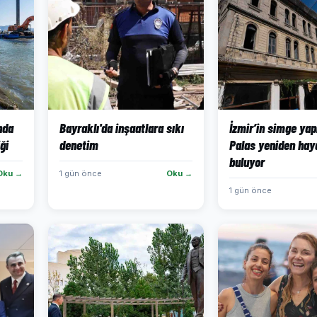
ında
Bayraklı'da inşaatlara sıkı
İzmir’in simge yap
ği
denetim
Palas yeniden hay
buluyor
Oku →
1 gün önce
Oku →
1 gün önce