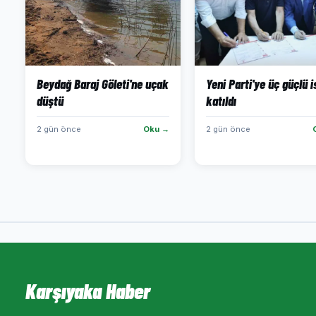
Beydağ Baraj Göleti'ne uçak
Yeni Parti'ye üç güçlü 
düştü
katıldı
2 gün önce
Oku →
2 gün önce
Karşıyaka Haber