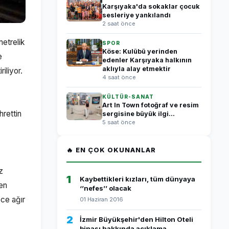
Karşıyaka'da sokaklar çocuk
sesleriye yankılandı
2 saat önce
metrelik
SPOR
Köse: Kulübü yerinden
e
edenler Karşıyaka halkının
aklıyla alay etmektir
iliyor.
4 saat önce
KÜLTÜR-SANAT
Art In Town fotoğraf ve resim
hrettin
sergisine büyük ilgi...
5 saat önce
🔥 EN ÇOK OKUNANLAR
z
1
Kaybettikleri kızları, tüm dünyaya
ten
‘’nefes’’ olacak
ece ağır
01 Haziran 2016
2
İzmir Büyükşehir'den Hilton Oteli
binası hakkında açıklama