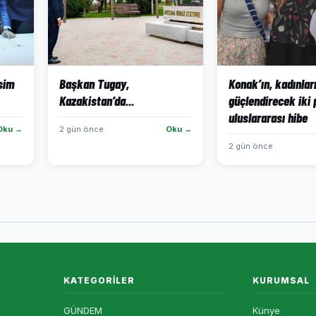
isim
Başkan Tugay,
Konak’ın, kadınlar
Kazakistan’da...
güçlendirecek iki 
uluslararası hibe
Oku →
2 gün önce
Oku →
2 gün önce
KATEGORILER
KURUMSAL
GÜNDEM
Künye