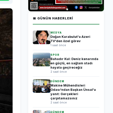
📅 GÜNÜN HABERLERI
MEDYA
Doğan Karabulut'a Azeri
TV'den özel görev
1 saat önce
SPOR
Bahadır Kul: Deniz kenarında
en güçlü, en sağlam stadı
hayata geçireceğiz
2 saat önce
GÜNDEM
Makine Mühendisleri
Odası'ndan Başkan Ünsal'a
yanıt: Gerçekleri
çarpıtamazsınız
2 saat önce
GÜNDEM