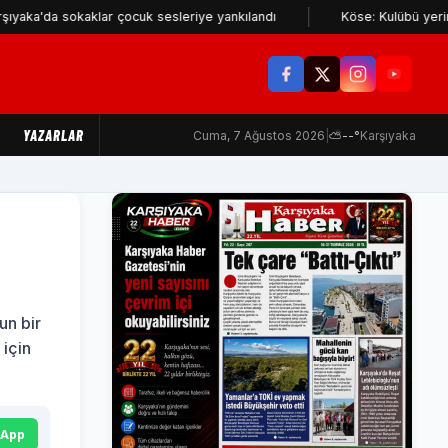
okaklar çocuk sesleriye yankılandı
Köse: Kulübü yerinden edenler
YAZARLAR
Cuma, 7 Ağustos 2026
|
⛅
--°
Karşıyaka
un bir
 için
sApp