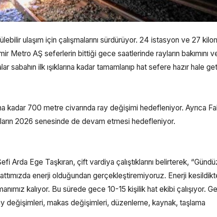
lebilir ulaşım için çalışmalarını sürdürüyor. 24 istasyon ve 27 kilo
ir Metro AŞ seferlerin bittiği gece saatlerinde rayların bakımını v
r sabahın ilk ışıklarına kadar tamamlanıp hat sefere hazır hale getir
na kadar 700 metre civarında ray değişimi hedefleniyor. Ayrıca Fa
maların 2026 senesinde de devam etmesi hedefleniyor.
i Arda Ege Taşkıran, çift vardiya çalıştıklarını belirterek, “Gündü
hattımızda enerji olduğundan gerçekleştiremiyoruz. Enerji kesildik
nımız kalıyor. Bu sürede gece 10-15 kişilik hat ekibi çalışıyor. G
, ray değişimleri, makas değişimleri, düzenleme, kaynak, taşlama