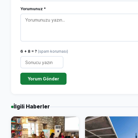
Yorumunuz *
6 + 8 = ?
(spam koruması)
Yorum Gönder
İlgili Haberler