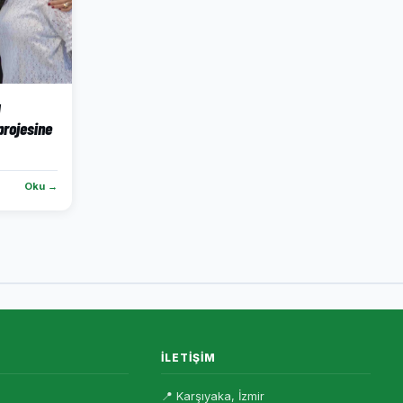
ı
projesine
Oku →
İLETIŞIM
📍 Karşıyaka, İzmir