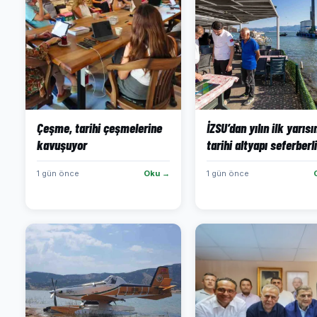
Çeşme, tarihi çeşmelerine
İZSU’dan yılın ilk yarıs
kavuşuyor
tarihi altyapı seferberli
1 gün önce
Oku →
1 gün önce