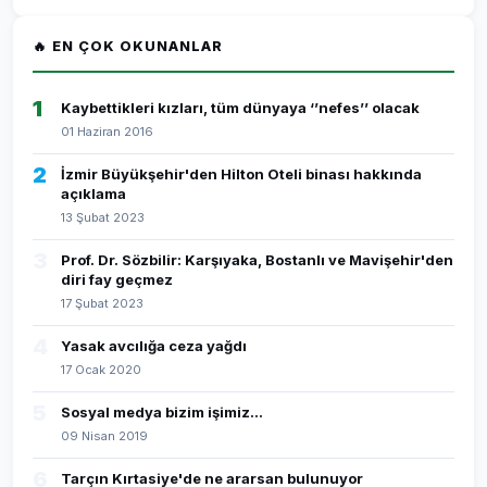
🔥 EN ÇOK OKUNANLAR
1
Kaybettikleri kızları, tüm dünyaya ‘’nefes’’ olacak
01 Haziran 2016
2
İzmir Büyükşehir'den Hilton Oteli binası hakkında
açıklama
13 Şubat 2023
3
Prof. Dr. Sözbilir: Karşıyaka, Bostanlı ve Mavişehir'den
diri fay geçmez
17 Şubat 2023
4
Yasak avcılığa ceza yağdı
17 Ocak 2020
5
Sosyal medya bizim işimiz...
09 Nisan 2019
6
Tarçın Kırtasiye'de ne ararsan bulunuyor