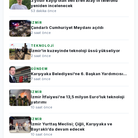
3 yıldır kayıp olan Veli Eren Atay'ın telefonu
yeniden incelenecek
53 dakika önce
İZMİR
Çandarlı Cumhuriyet Meydanı açıldı
2 saat önce
TEKNOLOJİ
İzmir'in kuzeyinde teknoloji üssü yükseliyor
2 saat önce
GÜNDEM
Karşıyaka Belediyesi'ne 6. Başkan Yardımcısı...
7 saat önce
İZMİR
İzmir İtfaiyesi’ne 13,5 milyon Euro’luk teknoloji
yatırımı
10 saat önce
İZMİR
İzmir Yurttaş Meclisi; Çiğli, Karşıyaka ve
Bayraklı’da devam edecek
10 saat önce