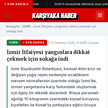
den incelenecek
İzmir'in kuzeyinde teknoloji üssü yükseliyor
⚡ SON DAKIKA
KARŞIYAKA HABER
Anasayfa
›
İZMİR
› İzmir İtfaiyesi yangınlara dikkat çekmek için
sokağa indi...
🕐 12 Temmuz 2025, 13:34
💬 0 yorum
İZMİR
⚡ SON DAKIKA
İzmir İtfaiyesi yangınlara dikkat
çekmek için sokağa indi
İzmir Büyükşehir Belediyesi, küresel iklim krizi ve
değişen yağış rejimi nedeniyle sıcaklıkların
mevsim normallerinin üzerinde olduğu İzmir’de,
orman yangınlarına karşı farkındalık oluşturmak
için ilginç bir etkinlik düzenledi. İtfaiye personeli
ağırlığı 10 kilogramın üzerindeki kişisel koruyucu
kıyafetleri ile Konak’ta yurttaşlara eğitici broşür