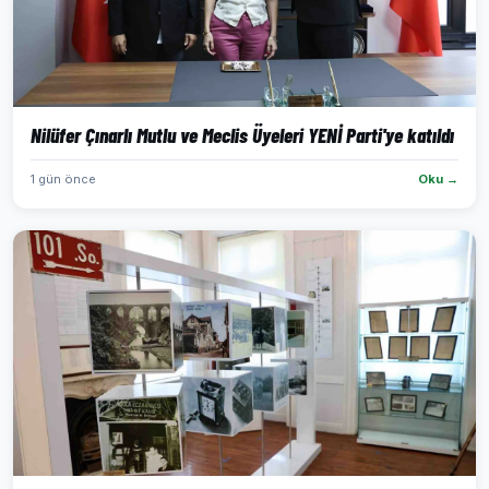
Nilüfer Çınarlı Mutlu ve Meclis Üyeleri YENİ Parti'ye katıldı
1 gün önce
Oku →