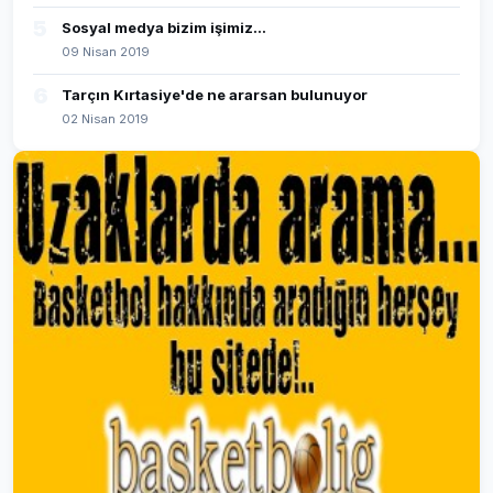
5
Sosyal medya bizim işimiz...
09 Nisan 2019
6
Tarçın Kırtasiye'de ne ararsan bulunuyor
02 Nisan 2019