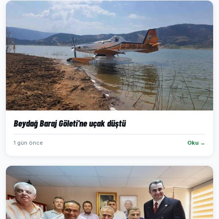
Beydağ Baraj Göleti'ne uçak düştü
1 gün önce
Oku →