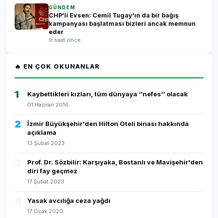
GÜNDEM
CHP'li Evsen: Cemil Tugay'ın da bir bağış
kampanyası başlatması bizleri ancak memnun
eder
9 saat önce
🔥 EN ÇOK OKUNANLAR
1
Kaybettikleri kızları, tüm dünyaya ‘’nefes’’ olacak
01 Haziran 2016
2
İzmir Büyükşehir'den Hilton Oteli binası hakkında
açıklama
13 Şubat 2023
3
Prof. Dr. Sözbilir: Karşıyaka, Bostanlı ve Mavişehir'den
diri fay geçmez
17 Şubat 2023
4
Yasak avcılığa ceza yağdı
17 Ocak 2020