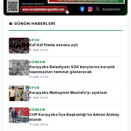
📅 GÜNÜN HABERLERI
SPOR
Kaf Kaf filede sezonu açtı
9 saat önce
GÜNDEM
Karşıyaka Belediyesi SGK borçlarına karşılık
taşınmazları teminat gösterecek
9 saat önce
SPOR
Karşıyaka Muhaymin Mustafa'yı açıkladı
9 saat önce
GÜNDEM
CHP Karşıyaka İlçe Başkanlığı'na Adnan Alabay
atandı
9 saat önce