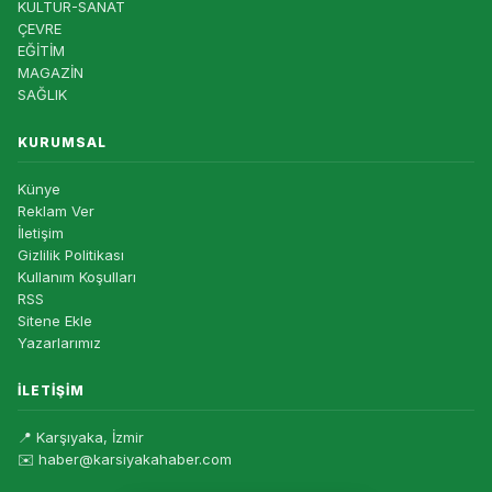
KÜLTÜR-SANAT
ÇEVRE
EĞİTİM
MAGAZİN
SAĞLIK
KURUMSAL
Künye
Reklam Ver
İletişim
Gizlilik Politikası
Kullanım Koşulları
RSS
Sitene Ekle
Yazarlarımız
İLETIŞIM
📍 Karşıyaka, İzmir
✉️ haber@karsiyakahaber.com