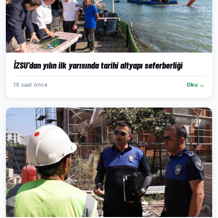
İZSU’dan yılın ilk yarısında tarihi altyapı seferberliği
19 saat önce
Oku →