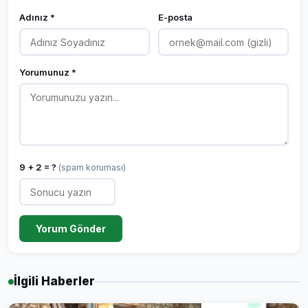
Adınız *
E-posta
Yorumunuz *
9 + 2 = ?
(spam koruması)
Yorum Gönder
İlgili Haberler