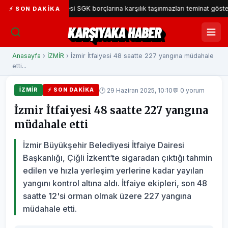
ka Belediyesi SGK borçlarına karşılık taşınmazları teminat gösterecek
⚡ SON DAKIKA
KARŞIYAKA HABER
Anasayfa
›
İZMİR
› İzmir İtfaiyesi 48 saatte 227 yangına müdahale
etti...
🕐 29 Haziran 2025, 10:10
💬 0 yorum
İZMİR
⚡ SON DAKIKA
İzmir İtfaiyesi 48 saatte 227 yangına
müdahale etti
İzmir Büyükşehir Belediyesi İtfaiye Dairesi
Başkanlığı, Çiğli İzkent’te sigaradan çıktığı tahmin
edilen ve hızla yerleşim yerlerine kadar yayılan
yangını kontrol altına aldı. İtfaiye ekipleri, son 48
saatte 12'si orman olmak üzere 227 yangına
müdahale etti.