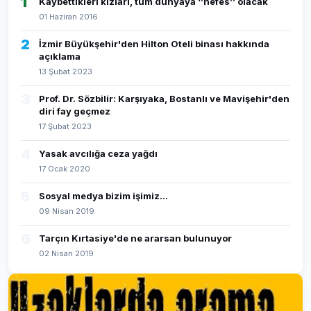
1
Kaybettikleri kızları, tüm dünyaya ‘’nefes’’ olacak
01 Haziran 2016
2
İzmir Büyükşehir'den Hilton Oteli binası hakkında
açıklama
13 Şubat 2023
3
Prof. Dr. Sözbilir: Karşıyaka, Bostanlı ve Mavişehir'den
diri fay geçmez
17 Şubat 2023
4
Yasak avcılığa ceza yağdı
17 Ocak 2020
5
Sosyal medya bizim işimiz...
09 Nisan 2019
6
Tarçın Kırtasiye'de ne ararsan bulunuyor
02 Nisan 2019