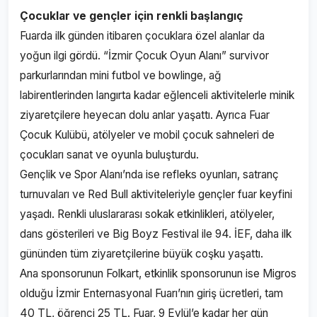
Çocuklar ve gençler için renkli başlangıç
Fuarda ilk günden itibaren çocuklara özel alanlar da
yoğun ilgi gördü. “İzmir Çocuk Oyun Alanı” survivor
parkurlarından mini futbol ve bowlinge, ağ
labirentlerinden langırta kadar eğlenceli aktivitelerle minik
ziyaretçilere heyecan dolu anlar yaşattı. Ayrıca Fuar
Çocuk Kulübü, atölyeler ve mobil çocuk sahneleri de
çocukları sanat ve oyunla buluşturdu.
Gençlik ve Spor Alanı’nda ise refleks oyunları, satranç
turnuvaları ve Red Bull aktiviteleriyle gençler fuar keyfini
yaşadı. Renkli uluslararası sokak etkinlikleri, atölyeler,
dans gösterileri ve Big Boyz Festival ile 94. İEF, daha ilk
gününden tüm ziyaretçilerine büyük coşku yaşattı.
Ana sponsorunun Folkart, etkinlik sponsorunun ise Migros
olduğu İzmir Enternasyonal Fuarı’nın giriş ücretleri, tam
40 TL, öğrenci 25 TL. Fuar, 9 Eylül’e kadar her gün