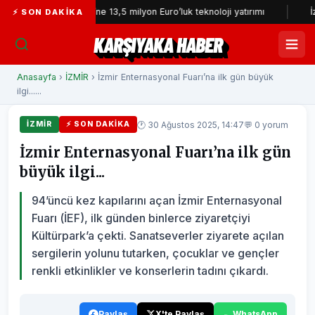
r İtfaiyesi’ne 13,5 milyon Euro’luk teknoloji yatırımı
İzmir Yurttaş
⚡ SON DAKIKA
KARŞIYAKA HABER
Anasayfa
›
İZMİR
› İzmir Enternasyonal Fuarı’na ilk gün büyük
ilgi......
🕐 30 Ağustos 2025, 14:47
💬 0 yorum
İZMİR
⚡ SON DAKIKA
İzmir Enternasyonal Fuarı’na ilk gün
büyük ilgi...
94’üncü kez kapılarını açan İzmir Enternasyonal
Fuarı (İEF), ilk günden binlerce ziyaretçiyi
Kültürpark’a çekti. Sanatseverler ziyarete açılan
sergilerin yolunu tutarken, çocuklar ve gençler
renkli etkinlikler ve konserlerin tadını çıkardı.
Paylaş
X'te Paylaş
WhatsApp