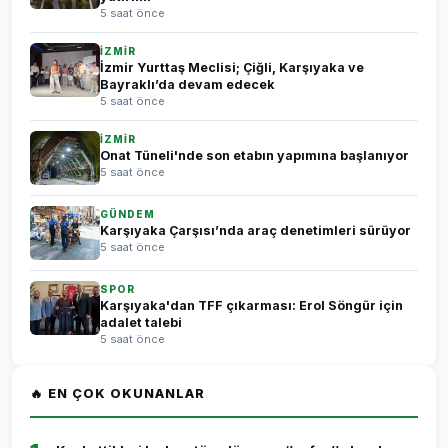
5 saat önce
İZMİR
İzmir Yurttaş Meclisi; Çiğli, Karşıyaka ve
Bayraklı’da devam edecek
5 saat önce
İZMİR
Onat Tüneli'nde son etabın yapımına başlanıyor
5 saat önce
GÜNDEM
Karşıyaka Çarşısı’nda araç denetimleri sürüyor
5 saat önce
SPOR
Karşıyaka'dan TFF çıkarması: Erol Söngür için
adalet talebi
5 saat önce
🔥 EN ÇOK OKUNANLAR