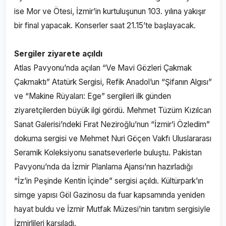
ise Mor ve Ötesi, İzmir’in kurtuluşunun 103. yılına yakışır
bir final yapacak. Konserler saat 21.15’te başlayacak.
Sergiler ziyarete açıldı
Atlas Pavyonu’nda açılan “Ve Mavi Gözleri Çakmak
Çakmaktı” Atatürk Sergisi, Refik Anadol’un “Şifanın Algısı”
ve “Makine Rüyaları: Ege” sergileri ilk günden
ziyaretçilerden büyük ilgi gördü. Mehmet Tüzüm Kızılcan
Sanat Galerisi’ndeki Fırat Neziroğlu’nun “İzmir’i Özledim”
dokuma sergisi ve Mehmet Nuri Göçen Vakfı Uluslararası
Seramik Koleksiyonu sanatseverlerle buluştu. Pakistan
Pavyonu’nda da İzmir Planlama Ajansı’nın hazırladığı
“İz’in Peşinde Kentin İçinde” sergisi açıldı. Kültürpark’ın
simge yapısı Göl Gazinosu da fuar kapsamında yeniden
hayat buldu ve İzmir Mutfak Müzesi’nin tanıtım sergisiyle
İzmirlileri karşıladı.