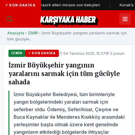
arihi çarşının nasırlı elleri mirasın son bekçileri
Konak’a yeni nefe
⚡ SON DAKIKA
KARŞIYAKA HABER
Anasayfa
›
İZMİR
› İzmir Büyükşehir yangının yaralarını sarmak için
tüm gücüyle...
🕐 04 Temmuz 2025, 15:37
💬 0 yorum
İZMİR
⚡ SON DAKIKA
İzmir Büyükşehir yangının
yaralarını sarmak için tüm gücüyle
sahada
İzmir Büyükşehir Belediyesi, tüm birimleriyle
yangın bölgelerindeki yaraları sarmak için
seferber oldu. Ödemiş, Seferihisar, Çeşme ve
Buca Kaynaklar ile Menderes Kısıkköy arasındaki
yerleşimler başta olmak üzere kent genelinde
yangınların etkilediği bölgelerde ihtiyaçlar