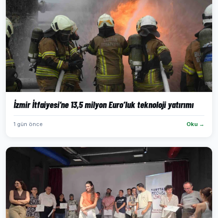
İzmir İtfaiyesi’ne 13,5 milyon Euro’luk teknoloji yatırımı
1 gün önce
Oku →