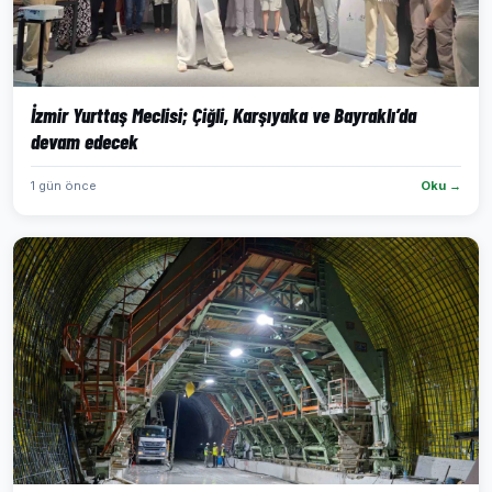
İzmir Yurttaş Meclisi; Çiğli, Karşıyaka ve Bayraklı’da
devam edecek
1 gün önce
Oku →