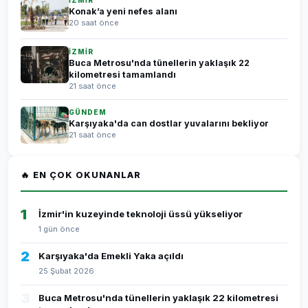
İZMİR
Konak’a yeni nefes alanı
20 saat önce
İZMİR
Buca Metrosu'nda tünellerin yaklaşık 22
kilometresi tamamlandı
21 saat önce
GÜNDEM
Karşıyaka'da can dostlar yuvalarını bekliyor
21 saat önce
🔥 EN ÇOK OKUNANLAR
1
İzmir'in kuzeyinde teknoloji üssü yükseliyor
1 gün önce
2
Karşıyaka'da Emekli Yaka açıldı
25 Şubat 2026
3
Buca Metrosu'nda tünellerin yaklaşık 22 kilometresi