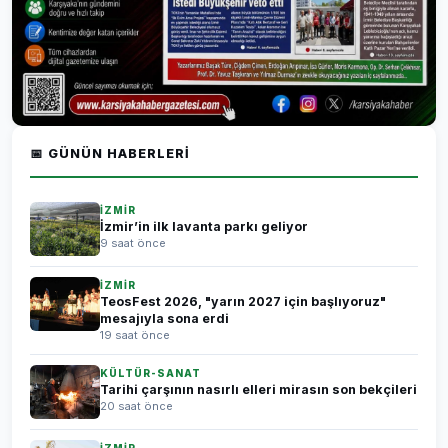
📅 GÜNÜN HABERLERI
İZMİR
İzmir’in ilk lavanta parkı geliyor
9 saat önce
İZMİR
TeosFest 2026, "yarın 2027 için başlıyoruz"
mesajıyla sona erdi
19 saat önce
KÜLTÜR-SANAT
Tarihi çarşının nasırlı elleri mirasın son bekçileri
20 saat önce