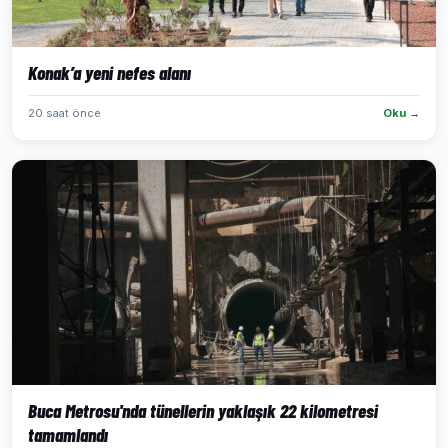
Konak’a yeni nefes alanı
20 saat önce
Oku →
Buca Metrosu'nda tünellerin yaklaşık 22 kilometresi
tamamlandı