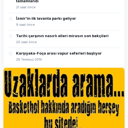
tamamlandı
21 saat önce
4
İzmir’in ilk lavanta parkı geliyor
9 saat önce
5
Tarihi çarşının nasırlı elleri mirasın son bekçileri
20 saat önce
6
Karşıyaka-Foça arası vapur seferleri başlıyor
28 Temmuz 2015