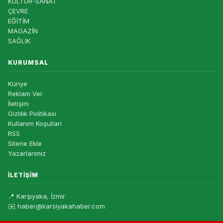
KÜLTÜR-SANAT
ÇEVRE
EĞİTİM
MAGAZİN
SAĞLIK
KURUMSAL
Künye
Reklam Ver
İletişim
Gizlilik Politikası
Kullanım Koşulları
RSS
Sitene Ekle
Yazarlarımız
İLETIŞIM
📍 Karşıyaka, İzmir
✉️ haber@karsiyakahaber.com