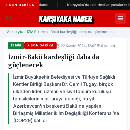
etresi tamamlandı
Karşıyaka'da can dostlar yuvalarını bekliyor
⚡ SON DAKIKA
KARŞIYAKA HABER
Anasayfa
›
İZMİR
› İzmir-Bakü kardeşliği daha da güçlenecek...
🕐 22 Kasım 2024, 12:09
💬 0 yorum
İZMİR
⚡ SON DAKIKA
İzmir-Bakü kardeşliği daha da
güçlenecek
İzmir Büyükşehir Belediyesi ve Türkiye Sağlıklı
Kentler Birliği Başkanı Dr. Cemil Tugay, birçok
ülkeden lider, uzman ve sivil toplum kuruluşu
temsilcilerinin bir araya geldiği, bu yıl
Azerbaycan'ın başkenti Bakü'de yapılan
Birleşmiş Milletler İklim Değişikliği Konferansı’na
(COP29) katıldı.