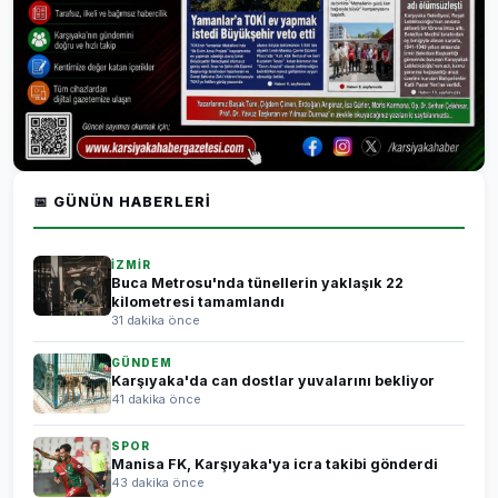
📅 GÜNÜN HABERLERI
İZMİR
Buca Metrosu'nda tünellerin yaklaşık 22
kilometresi tamamlandı
31 dakika önce
GÜNDEM
Karşıyaka'da can dostlar yuvalarını bekliyor
41 dakika önce
SPOR
Manisa FK, Karşıyaka'ya icra takibi gönderdi
43 dakika önce