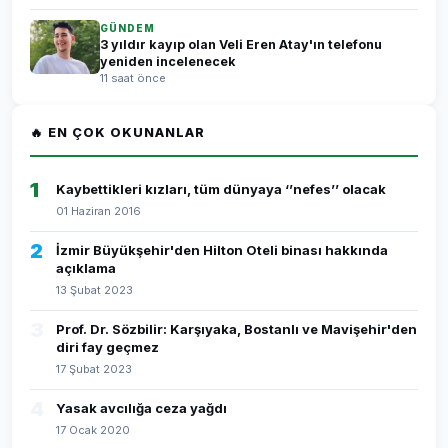
GÜNDEM
3 yıldır kayıp olan Veli Eren Atay'ın telefonu
yeniden incelenecek
11 saat önce
🔥 EN ÇOK OKUNANLAR
1
Kaybettikleri kızları, tüm dünyaya ‘’nefes’’ olacak
01 Haziran 2016
2
İzmir Büyükşehir'den Hilton Oteli binası hakkında
açıklama
13 Şubat 2023
3
Prof. Dr. Sözbilir: Karşıyaka, Bostanlı ve Mavişehir'den
diri fay geçmez
17 Şubat 2023
4
Yasak avcılığa ceza yağdı
17 Ocak 2020