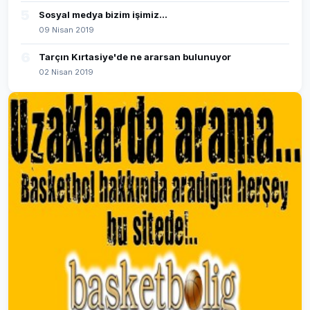
5
Sosyal medya bizim işimiz...
09 Nisan 2019
6
Tarçın Kırtasiye'de ne ararsan bulunuyor
02 Nisan 2019