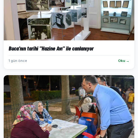
Buca’nın tarihi "Hazine Avı" ile canlanıyor
1 gün önce
Oku →