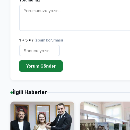
Yorumunuz *
1 + 5 = ?
(spam koruması)
Yorum Gönder
İlgili Haberler