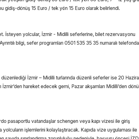
 gidiş-dönüş 15 Euro / tek yön 15 Euro olarak belirlendi.
. İsteyen yolcular, İzmir - Midilli seferlerine, bilet rezervasyonu
ek. Ayrıntılı bilgi, sefer programları 0501 535 35 35 numaralı telefon
enlediği İzmir – Midilli turlarında düzenli seferler ise 20 Hazir
arı İzmir’den hareket edecek gemi, Pazar akşamları Midilli’den dön
ordo pasaportlu vatandaşlar schengen veya kapı vizesi ile giriş
lcuların işlemlerini kolaylaştıracak. Kapıda vize uygulaması ile
enen sayıda sınırlandırma zorunluluğu nedeniyle, başvuru öncesi İ