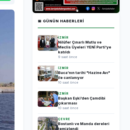
📅 GÜNÜN HABERLERI
İZMİR
Nilüfer Çınarlı Mutlu ve
Meclis Üyeleri YENİ Parti'ye
katıldı
9 saat önce
İZMİR
Buca’nın tarihi "Hazine Avı"
ile canlanıyor
10 saat önce
İZMİR
Başkan Eşki’den Çamdibi
çıkarması
10 saat önce
ÇEVRE
Bostanlı ve Manda dereleri
temizlendi