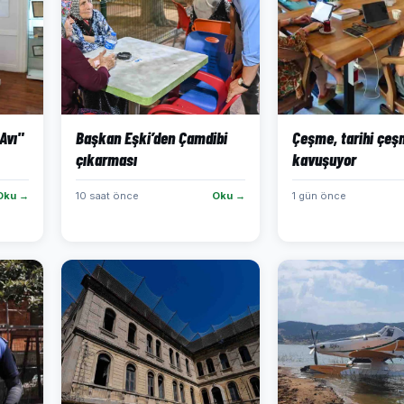
Avı"
Başkan Eşki’den Çamdibi
Çeşme, tarihi çeş
çıkarması
kavuşuyor
Oku →
10 saat önce
Oku →
1 gün önce