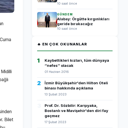
10 saat önce
GÜNDEM
Alabay: Örgütte kırgınlıkları
an
geride bırakacağız
10 saat önce
n Cuma
🔥 EN ÇOK OKUNANLAR
1
Kaybettikleri kızları, tüm dünyaya
‘’nefes’’ olacak
Midilli
01 Haziran 2016
bağlı
2
İzmir Büyükşehir'den Hilton Oteli
binası hakkında açıklama
13 Şubat 2023
3
Prof. Dr. Sözbilir: Karşıyaka,
Bostanlı ve Mavişehir'den diri fay
sinden
geçmez
r. Bilet
17 Şubat 2023
ubu