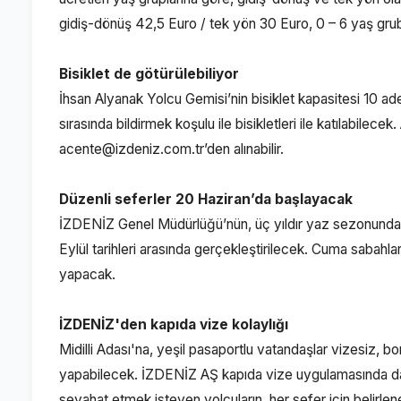
gidiş-dönüş 42,5 Euro / tek yön 30 Euro, 0 – 6 yaş grubu
Bisiklet de götürülebiliyor
İhsan Alyanak Yolcu Gemisi’nin bisiklet kapasitesi 10 adet
sırasında bildirmek koşulu ile bisikletleri ile katılabilec
acente@izdeniz.com.tr’den alınabilir.
Düzenli seferler 20 Haziran’da başlayacak
İZDENİZ Genel Müdürlüğü’nün, üç yıldır yaz sezonunda düz
Eylül tarihleri arasında gerçekleştirilecek. Cuma sabahl
yapacak.
İZDENİZ'den kapıda vize kolaylığı
Midilli Adası'na, yeşil pasaportlu vatandaşlar vizesiz, b
yapabilecek. İZDENİZ AŞ kapıda vize uygulamasında da yo
seyahat etmek isteyen yolcuların, her sefer için belirl