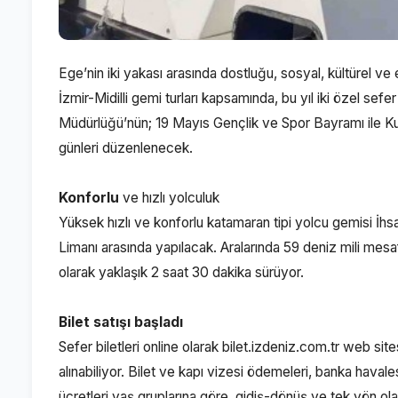
Ege’nin iki yakası arasında dostluğu, sosyal, kültürel 
İzmir-Midilli gemi turları kapsamında, bu yıl iki özel se
Müdürlüğü’nün; 19 Mayıs Gençlik ve Spor Bayramı ile K
günleri düzenlenecek.
Konforlu
ve hızlı yolculuk
Yüksek hızlı ve konforlu katamaran tipi yolcu gemisi İhsan
Limanı arasında yapılacak. Aralarında 59 deniz mili mesaf
olarak yaklaşık 2 saat 30 dakika sürüyor.
Bilet satışı başladı
Sefer biletleri online olarak
bilet.izdeniz.com.tr
web sites
alınabiliyor. Bilet ve kapı vizesi ödemeleri, banka havalesi
ücretleri yaş gruplarına göre, gidiş-dönüş ve tek yön ol