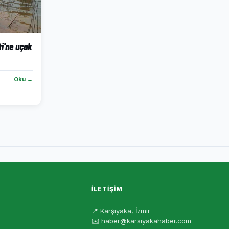
ti'ne uçak
Oku →
İLETIŞIM
📍 Karşıyaka, İzmir
✉️ haber@karsiyakahaber.com