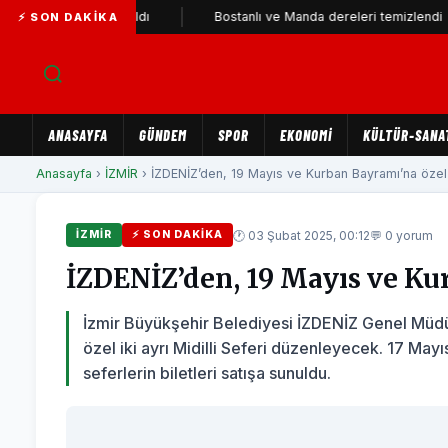
rti'ye katıldı
Bostanlı ve Manda dereleri temizlendi
Al
⚡ SON DAKIKA
ANASAYFA
GÜNDEM
SPOR
EKONOMİ
KÜLTÜR-SANA
Anasayfa
›
İZMİR
› İZDENİZ’den, 19 Mayıs ve Kurban Bayramı’na özel M
🕐 03 Şubat 2025, 00:12
💬 0 yorum
İZMİR
⚡ SON DAKIKA
İZDENİZ’den, 19 Mayıs ve Kur
İzmir Büyükşehir Belediyesi İZDENİZ Genel Müdü
özel iki ayrı Midilli Seferi düzenleyecek. 17 Mayı
seferlerin biletleri satışa sunuldu.