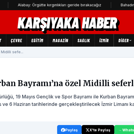
abay: Örgütte kırgınlıkları geride bırakacağız
Bahadır Kul: Deniz
KARŞIYAKA HABER
T
ÇEVRE
EĞİTİM
MAGAZİN
SAĞLIK
İZMİR
DIĞER
idilli sefe...
ban Bayramı’na özel Midilli seferl
rlüğü, 19 Mayıs Gençlik ve Spor Bayramı ile Kurban Bayram
s ve 6 Haziran tarihlerinde gerçekleştirilecek İzmir Limanı ka
Paylaş
X'te Paylaş
What