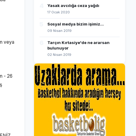
4
Yasak avcılığa ceza yağdı
17 Ocak 2020
5
Sosyal medya bizim işimiz...
09 Nisan 2019
dan veya
6
Tarçın Kırtasiye'de ne ararsan
bulunuyor
02 Nisan 2019
an - 26
üş
ZDENİZ