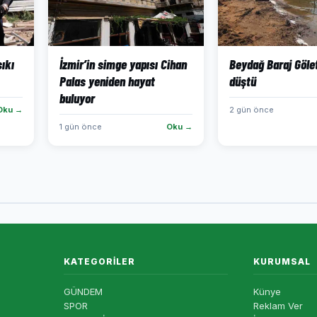
sıkı
İzmir’in simge yapısı Cihan
Beydağ Baraj Göle
Palas yeniden hayat
düştü
buluyor
Oku →
2 gün önce
1 gün önce
Oku →
KATEGORILER
KURUMSAL
GÜNDEM
Künye
SPOR
Reklam Ver