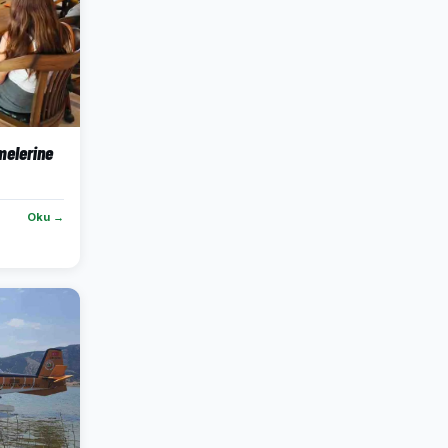
melerine
Oku →