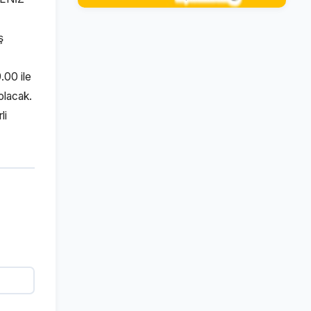
ş
.00 ile
olacak.
li