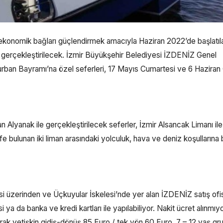
ve ekonomik bağları güçlendirmek amacıyla Haziran 2022’de başlatıl
fer gerçekleştirilecek. İzmir Büyükşehir Belediyesi İZDENİZ Genel
urban Bayramı’na özel seferleri, 17 Mayıs Cumartesi ve 6 Hazira
 Alyanak ile gerçekleştirilecek seferler, İzmir Alsancak Limanı ile 
e bulunan iki liman arasındaki yolculuk, hava ve deniz koşullarına 
i üzerinden ve Üçkuyular İskelesi’nde yer alan İZDENİZ satış ofi
 ya da banka ve kredi kartları ile yapılabiliyor. Nakit ücret alınmıyo
arak yetişkin gidiş-dönüş 85 Euro / tek yön 60 Euro, 7 – 12 yaş gr