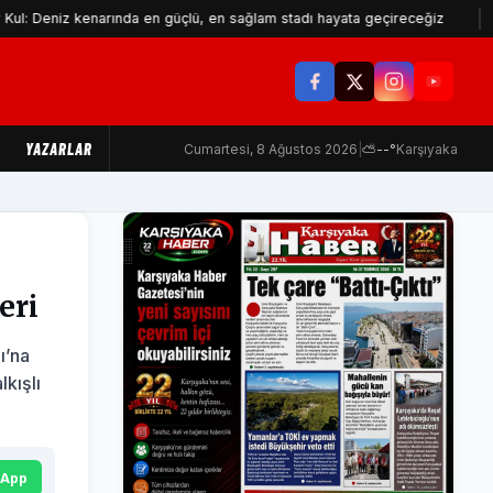
 kenarında en güçlü, en sağlam stadı hayata geçireceğiz
Makine M
YAZARLAR
Cumartesi, 8 Ağustos 2026
|
⛅
--°
Karşıyaka
eri
ı’na
lkışlı
sApp