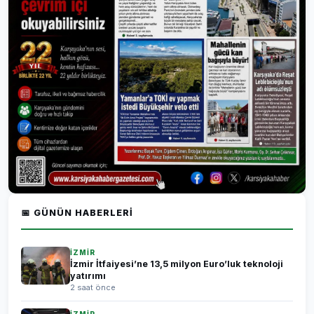
📅 GÜNÜN HABERLERI
İZMİR
İzmir İtfaiyesi’ne 13,5 milyon Euro’luk teknoloji
yatırımı
2 saat önce