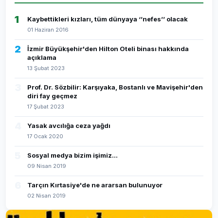
1
Kaybettikleri kızları, tüm dünyaya ‘’nefes’’ olacak
01 Haziran 2016
2
İzmir Büyükşehir'den Hilton Oteli binası hakkında
açıklama
13 Şubat 2023
3
Prof. Dr. Sözbilir: Karşıyaka, Bostanlı ve Mavişehir'den
diri fay geçmez
17 Şubat 2023
4
Yasak avcılığa ceza yağdı
17 Ocak 2020
5
Sosyal medya bizim işimiz...
09 Nisan 2019
6
Tarçın Kırtasiye'de ne ararsan bulunuyor
02 Nisan 2019