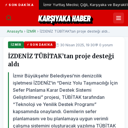
ımı
İzmir Yurttaş Meclisi; Çiğli, Karşıyaka ve Bayraklı’da devam 
⚡ SON DAKIKA
KARŞIYAKA HABER
Anasayfa
›
İZMİR
› İZDENİZ TÜBİTAK’tan proje desteği aldı...
🕐 30 Nisan 2025, 19:30
💬 0 yorum
İZMİR
⚡ SON DAKIKA
İZDENİZ TÜBİTAK’tan proje desteği
aldı
İzmir Büyükşehir Belediyesi’nin denizcilik
işletmesi İZDENİZ’in “Deniz Yolu Taşımacılığı İçin
Sefer Planlama Karar Destek Sistemi
Geliştirilmesi” projesi, TÜBİTAK tarafından
“Teknoloji ve Yenilik Destek Programı”
kapsamında onaylandı. Gemilerin sefer
planlamasını ve bu planlamaya uygun verimli
çalışma sistemini oluşturacak yazılıma TÜBİTAK