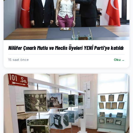
Nilüfer Çınarlı Mutlu ve Meclis Üyeleri YENİ Parti'ye katıldı
15 saat önce
Oku →