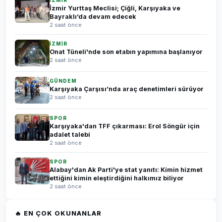
İZMİR
İzmir Yurttaş Meclisi; Çiğli, Karşıyaka ve
Bayraklı’da devam edecek
2 saat önce
İZMİR
Onat Tüneli'nde son etabın yapımına başlanıyor
2 saat önce
GÜNDEM
Karşıyaka Çarşısı’nda araç denetimleri sürüyor
2 saat önce
SPOR
Karşıyaka'dan TFF çıkarması: Erol Söngür için
adalet talebi
2 saat önce
SPOR
Alabay'dan Ak Parti'ye stat yanıtı: Kimin hizmet
ettiğini kimin eleştirdiğini halkımız biliyor
2 saat önce
🔥 EN ÇOK OKUNANLAR