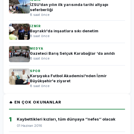
İZSU’dan yılın ilk yarısında tarihi altyapı
seferberliği
8 saat önce
İZMİR
Bayraklı'da inşaatlara sıkı denetim
8 saat önce
MEDYA
Gazeteci Barış Selçuk Karabağlar ‘da anıldı
8 saat önce
SPOR
Karşıyaka Futbol Akademisi'nden İzmir
Büyükşehir'e ziyaret
8 saat önce
🔥 EN ÇOK OKUNANLAR
1
Kaybettikleri kızları, tüm dünyaya ‘’nefes’’ olacak
01 Haziran 2016