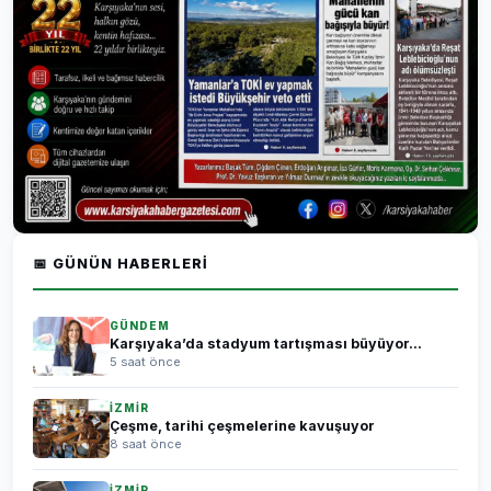
📅 GÜNÜN HABERLERI
GÜNDEM
Karşıyaka’da stadyum tartışması büyüyor...
5 saat önce
İZMİR
Çeşme, tarihi çeşmelerine kavuşuyor
8 saat önce
İZMİR