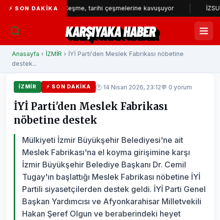
Çeşme, tarihi çeşmelerine kavuşuyor
İZSU’dan yılın il
⚡ SON DAKIKA
KARŞIYAKA HABER
Anasayfa
›
İZMİR
› İYİ Parti'den Meslek Fabrikası nöbetine
destek...
🕐 14 Nisan 2026, 23:12
💬 0 yorum
İZMİR
⚡ SON DAKIKA
İYİ Parti'den Meslek Fabrikası
nöbetine destek
Mülkiyeti İzmir Büyükşehir Belediyesi'ne ait
Meslek Fabrikası'na el koyma girişimine karşı
İzmir Büyükşehir Belediye Başkanı Dr. Cemil
Tugay'ın başlattığı Meslek Fabrikası nöbetine İYİ
Partili siyasetçilerden destek geldi. İYİ Parti Genel
Başkan Yardımcısı ve Afyonkarahisar Milletvekili
Hakan Şeref Olgun ve beraberindeki heyet