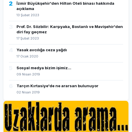
2
İzmir Büyükşehir'den Hilton Oteli binası hakkında
açıklama
13 Şubat 2023
3
Prof. Dr. Sözbilir: Karşıyaka, Bostanlı ve Mavişehir'den
diri fay geçmez
17 Şubat 2023
4
Yasak avcılığa ceza yağdı
17 Ocak 2020
5
Sosyal medya bizim işimiz...
09 Nisan 2019
6
Tarçın Kırtasiye'de ne ararsan bulunuyor
02 Nisan 2019