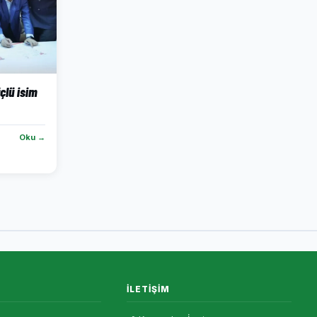
üçlü isim
Oku →
İLETIŞIM