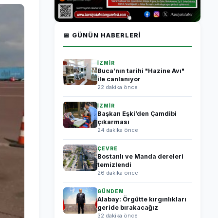
📅 GÜNÜN HABERLERI
İZMİR
Buca’nın tarihi "Hazine Avı"
ile canlanıyor
22 dakika önce
İZMİR
Başkan Eşki’den Çamdibi
çıkarması
24 dakika önce
ÇEVRE
Bostanlı ve Manda dereleri
temizlendi
26 dakika önce
GÜNDEM
Alabay: Örgütte kırgınlıkları
geride bırakacağız
32 dakika önce