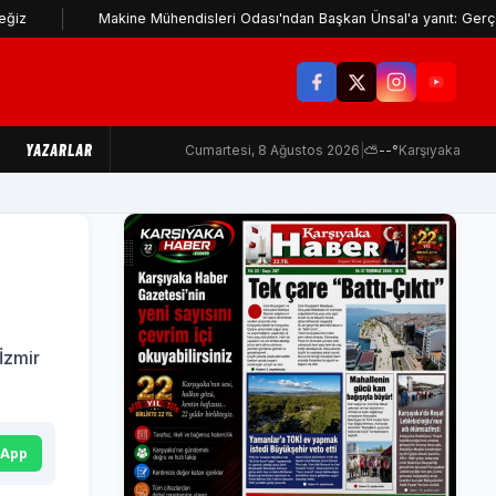
Makine Mühendisleri Odası'ndan Başkan Ünsal'a yanıt: Gerçekleri ça
YAZARLAR
Cumartesi, 8 Ağustos 2026
|
⛅
--°
Karşıyaka
İzmir
sApp