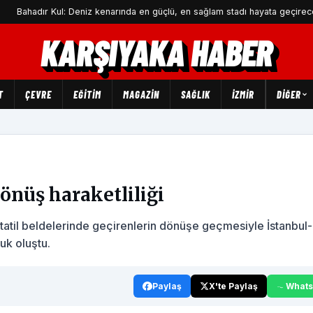
dır Kul: Deniz kenarında en güçlü, en sağlam stadı hayata geçireceğiz
KARŞIYAKA HABER
T
ÇEVRE
EĞİTİM
MAGAZİN
SAĞLIK
İZMİR
DIĞER
önüş haraketliliği
tatil beldelerinde geçirenlerin dönüşe geçmesiyle İstanbul-
uk oluştu.
Paylaş
X'te Paylaş
What