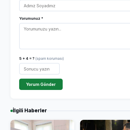
Yorumunuz *
5 + 4 = ?
(spam koruması)
Yorum Gönder
İlgili Haberler