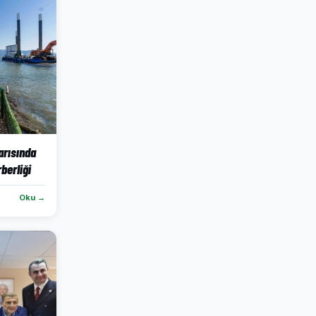
yarısında
rberliği
Oku →