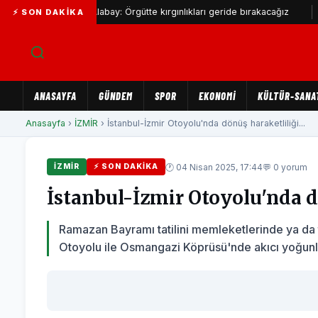
di
Alabay: Örgütte kırgınlıkları geride bırakacağız
Baha
⚡ SON DAKIKA
ANASAYFA
GÜNDEM
SPOR
EKONOMİ
KÜLTÜR-SANA
Anasayfa
›
İZMİR
› İstanbul-İzmir Otoyolu'nda dönüş haraketliliği...
🕐 04 Nisan 2025, 17:44
💬 0 yorum
İZMİR
⚡ SON DAKIKA
İstanbul-İzmir Otoyolu'nda d
Ramazan Bayramı tatilini memleketlerinde ya da 
Otoyolu ile Osmangazi Köprüsü'nde akıcı yoğunl