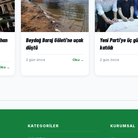
ihan
Beydağ Baraj Göleti'ne uçak
Yeni Parti'ye üç g
düştü
katıldı
2 gün önce
Oku →
2 gün önce
Oku →
KATEGORILER
KURUMSAL