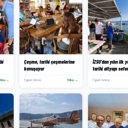
bi
Çeşme, tarihi çeşmelerine
İZSU’dan yılın ilk 
kavuşuyor
tarihi altyapı sefe
Oku →
1 gün önce
Oku →
1 gün önce