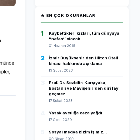
🔥 EN ÇOK OKUNANLAR
1
Kaybettikleri kızları, tüm dünyaya
‘’nefes’’ olacak
a
01 Haziran 2016
2
İzmir Büyükşehir'den Hilton Oteli
lümünde
binası hakkında açıklama
13 Şubat 2023
pler,
3
Prof. Dr. Sözbilir: Karşıyaka,
Bostanlı ve Mavişehir'den diri fay
geçmez
17 Şubat 2023
4
Yasak avcılığa ceza yağdı
17 Ocak 2020
5
Sosyal medya bizim işimiz...
09 Nisan 2019