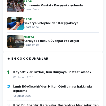
SPOR
Muhaymin Mustafa Karşıyaka yolunda
6 saat önce
SPOR
Sakarya Voleybol'dan Karşıyaka'ya
7 saat önce
MEDYA
Karşıyaka Ruhu Güvenpark’ta Atıyor
7 saat önce
🔥 EN ÇOK OKUNANLAR
1
Kaybettikleri kızları, tüm dünyaya ‘’nefes’’ olacak
01 Haziran 2016
2
İzmir Büyükşehir'den Hilton Oteli binası hakkında
açıklama
13 Şubat 2023
3
Prof. Dr. Sözbilir: Karşıyaka, Bostanlı ve Mavişehir'den