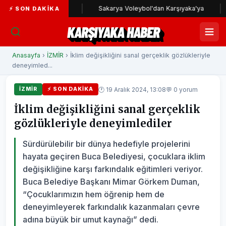
ıyaka yolunda
Sakarya Voleybol'dan Karşıyaka'ya
Karş
⚡ SON DAKIKA
KARŞIYAKA HABER
Anasayfa
›
İZMİR
› İklim değişikliğini sanal gerçeklik gözlükleriyle
deneyimled...
🕐 19 Aralık 2024, 13:08
💬 0 yorum
İZMİR
⚡ SON DAKIKA
İklim değişikliğini sanal gerçeklik
gözlükleriyle deneyimlediler
Sürdürülebilir bir dünya hedefiyle projelerini
hayata geçiren Buca Belediyesi, çocuklara iklim
değişikliğine karşı farkındalık eğitimleri veriyor.
Buca Belediye Başkanı Mimar Görkem Duman,
“Çocuklarımızın hem öğrenip hem de
deneyimleyerek farkındalık kazanmaları çevre
adına büyük bir umut kaynağı” dedi.