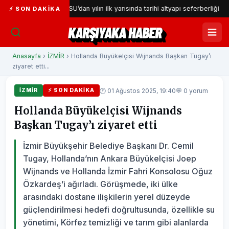
İZSU’dan yılın ilk yarısında tarihi altyapı seferberliği
Ga
⚡ SON DAKIKA
KARŞIYAKA HABER
Anasayfa
›
İZMİR
› Hollanda Büyükelçisi Wijnands Başkan Tugay’ı
ziyaret etti...
🕐 01 Ağustos 2025, 19:40
💬 0 yorum
İZMİR
⚡ SON DAKIKA
Hollanda Büyükelçisi Wijnands
Başkan Tugay’ı ziyaret etti
İzmir Büyükşehir Belediye Başkanı Dr. Cemil
Tugay, Hollanda’nın Ankara Büyükelçisi Joep
Wijnands ve Hollanda İzmir Fahri Konsolosu Oğuz
Özkardeş’i ağırladı. Görüşmede, iki ülke
arasındaki dostane ilişkilerin yerel düzeyde
güçlendirilmesi hedefi doğrultusunda, özellikle su
yönetimi, Körfez temizliği ve tarım gibi alanlarda