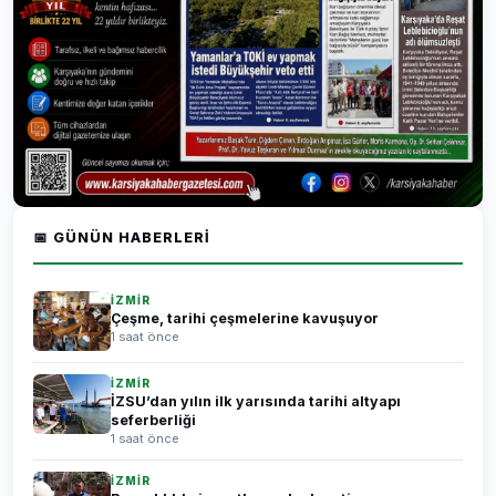
📅 GÜNÜN HABERLERI
İZMİR
Çeşme, tarihi çeşmelerine kavuşuyor
1 saat önce
İZMİR
İZSU’dan yılın ilk yarısında tarihi altyapı
seferberliği
1 saat önce
İZMİR