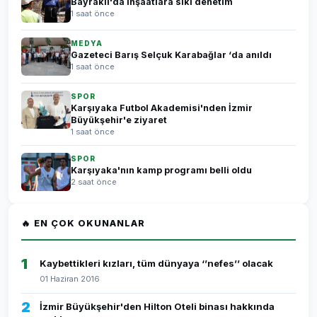
Bayraklı'da inşaatlara sıkı denetim
1 saat önce
MEDYA
Gazeteci Barış Selçuk Karabağlar ‘da anıldı
1 saat önce
SPOR
Karşıyaka Futbol Akademisi'nden İzmir
Büyükşehir'e ziyaret
1 saat önce
SPOR
Karşıyaka'nın kamp programı belli oldu
2 saat önce
🔥 EN ÇOK OKUNANLAR
1
Kaybettikleri kızları, tüm dünyaya ‘’nefes’’ olacak
01 Haziran 2016
2
İzmir Büyükşehir'den Hilton Oteli binası hakkında