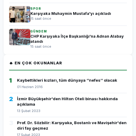
SPOR
Karşıyaka Muhaymin Mustafa'yı açıkladı
15 saat önce
GÜNDEM
CHP Karşıyaka İlçe Başkanlığı'na Adnan Alabay
atandı
15 saat önce
🔥 EN ÇOK OKUNANLAR
1
Kaybettikleri kızları, tüm dünyaya ‘’nefes’’ olacak
01 Haziran 2016
2
İzmir Büyükşehir'den Hilton Oteli binası hakkında
açıklama
13 Şubat 2023
3
Prof. Dr. Sözbilir: Karşıyaka, Bostanlı ve Mavişehir'den
diri fay geçmez
17 Şubat 2023