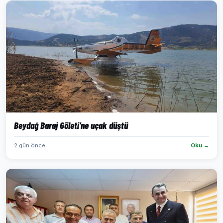
Beydağ Baraj Göleti'ne uçak düştü
2 gün önce
Oku →