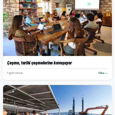
Çeşme, tarihi çeşmelerine kavuşuyor
1 gün önce
Oku →