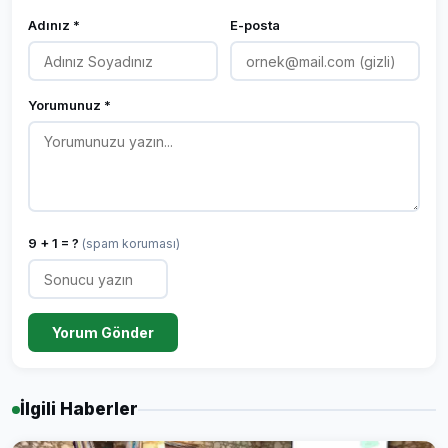
Adınız *
E-posta
Yorumunuz *
9 + 1 = ?
(spam koruması)
Yorum Gönder
İlgili Haberler