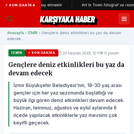
ın aklıyla alay etmektir
Art In Town fotoğraf ve resim sergisine b
⚡ SON DAKIKA
KARŞIYAKA HABER
Anasayfa
›
İZMİR
› Gençlere deniz etkinlikleri bu yaz da devam
edecek...
🕐 22 Haziran 2025, 12:11
💬 0 yorum
İZMİR
⚡ SON DAKIKA
Gençlere deniz etkinlikleri bu yaz da
devam edecek
İzmir Büyükşehir Belediyesi'nin, 18-30 yaş arası
gençler için her yaz sezonunda başlattığı ve
büyük ilgi gören deniz etkinlikleri devam edecek.
Haziran, temmuz, ağustos ve eylül aylarında 6
ilçede yapılacak etkinliklerle yaz mevsimi çok
keyifli geçecek.