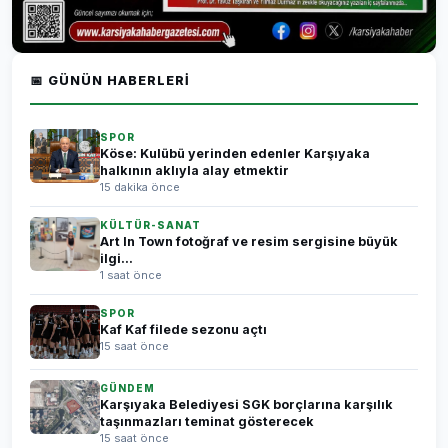
📅 GÜNÜN HABERLERI
SPOR
Köse: Kulübü yerinden edenler Karşıyaka
halkının aklıyla alay etmektir
15 dakika önce
KÜLTÜR-SANAT
Art In Town fotoğraf ve resim sergisine büyük
ilgi...
1 saat önce
SPOR
Kaf Kaf filede sezonu açtı
15 saat önce
GÜNDEM
Karşıyaka Belediyesi SGK borçlarına karşılık
taşınmazları teminat gösterecek
15 saat önce