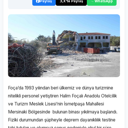
Paylaş
X'te Paylaş
WhatsApp
Foça’da 1993 yılından beri ülkemiz ve dünya turizmine
nitelikli personel yetiştiren Halim Foçalı Anadolu Otelcilik
ve Turizm Meslek Lisesi’nin İsmetpaşa Mahallesi
Mersinaki Bölgesinde bulunan binası yıkılmaya başlandı.
Fiziki durumundan şüpheyle deprem dayanıklılık testine
tabi tutulan ve olumsuz sonuç nedeniyle okul bir süre