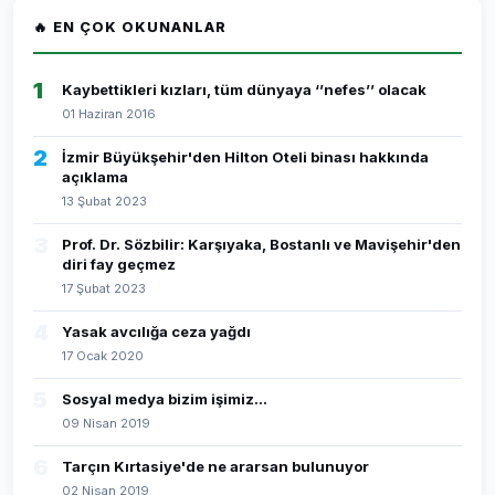
🔥 EN ÇOK OKUNANLAR
1
Kaybettikleri kızları, tüm dünyaya ‘’nefes’’ olacak
01 Haziran 2016
2
İzmir Büyükşehir'den Hilton Oteli binası hakkında
açıklama
13 Şubat 2023
3
Prof. Dr. Sözbilir: Karşıyaka, Bostanlı ve Mavişehir'den
diri fay geçmez
17 Şubat 2023
4
Yasak avcılığa ceza yağdı
17 Ocak 2020
5
Sosyal medya bizim işimiz...
09 Nisan 2019
6
Tarçın Kırtasiye'de ne ararsan bulunuyor
02 Nisan 2019