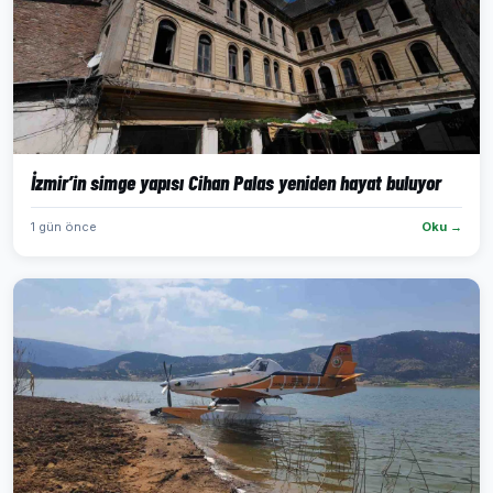
İzmir’in simge yapısı Cihan Palas yeniden hayat buluyor
1 gün önce
Oku →