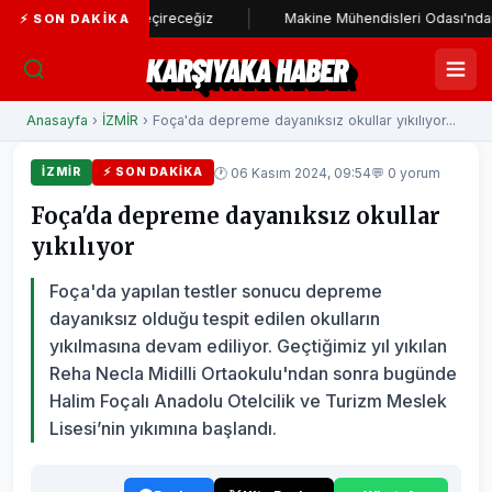
ı hayata geçireceğiz
Makine Mühendisleri Odası'ndan Başkan Ünsa
⚡ SON DAKIKA
KARŞIYAKA HABER
Anasayfa
›
İZMİR
› Foça'da depreme dayanıksız okullar yıkılıyor...
🕐 06 Kasım 2024, 09:54
💬 0 yorum
İZMİR
⚡ SON DAKIKA
Foça'da depreme dayanıksız okullar
yıkılıyor
Foça'da yapılan testler sonucu depreme
dayanıksız olduğu tespit edilen okulların
yıkılmasına devam ediliyor. Geçtiğimiz yıl yıkılan
Reha Necla Midilli Ortaokulu'ndan sonra bugünde
Halim Foçalı Anadolu Otelcilik ve Turizm Meslek
Lisesi’nin yıkımına başlandı.