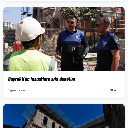
Bayraklı'da inşaatlara sıkı denetim
1 gün önce
Oku →