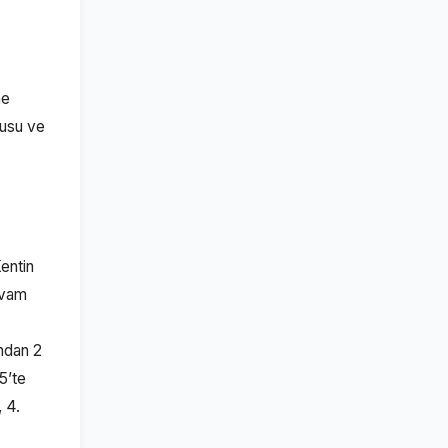
ne
fusu ve
entin
devam
ından 2
5’te
 4.