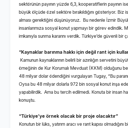
sektörünün payının yüzde 6,3, kooperatiflerin payının ise
büyük ölçüde özel sektöre bırakıldığını gösteriyor
alması gerektiğini düşünüyoruz. Bu nedenle İzmir Büyük
insanlarımıza sosyal konut yapmayı bir görev edindik.
imkanıyla sunma kararını verdik. Türkiye’de güvenli bir ç
“Kaynaklar barınma hakkı için değil rant için kullan
Kamunun kaynaklarının belirli bir azınlığın servetini bü
örneğinin de Kur Korumalı Mevduat (KKM) olduğunu belir
48 milyar dolar ödendiğini vurgulayan Tugay, “Bu paranın
Oysa bu 48 milyar dolarla 972 bin sosyal konut inşa edebi
yapabilirdik. Ama bu tercih edilmedi. Konuta bir insan hakk
konuştu.
“Türkiye’ye örnek olacak bir proje olacaktır”
Konutun bir lüks, yatırım aracı ve rant kapısı olmadığını