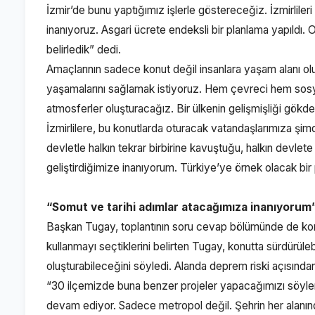
İzmir’de bunu yaptığımız işlerle göstereceğiz. İzmirliler
inanıyoruz. Asgari ücrete endeksli bir planlama yapıldı. 
belirledik” dedi.
Amaçlarının sadece konut değil insanlara yaşam alanı olu
yaşamalarını sağlamak istiyoruz. Hem çevreci hem sosya
atmosferler oluşturacağız. Bir ülkenin gelişmişliği gökdel
İzmirlilere, bu konutlarda oturacak vatandaşlarımıza şi
devletle halkın tekrar birbirine kavuştuğu, halkın devlete
geliştirdiğimize inanıyorum. Türkiye’ye örnek olacak bir pr
“Somut ve tarihi adımlar atacağımıza inanıyorum
Başkan Tugay, toplantının soru cevap bölümünde de konu
kullanmayı seçtiklerini belirten Tugay, konutta sürdürüle
oluşturabileceğini söyledi. Alanda deprem riski açısından
“30 ilçemizde buna benzer projeler yapacağımızı söylem
devam ediyor. Sadece metropol değil. Şehrin her alanınd