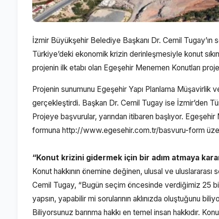
İzmir Büyükşehir Belediye Başkanı Dr. Cemil Tugay’ın se
Türkiye’deki ekonomik krizin derinleşmesiyle konut sıkın
projenin ilk etabı olan Egeşehir Menemen Konutları projes
Projenin sunumunu Egeşehir Yapı Planlama Müşavirlik v
gerçekleştirdi. Başkan Dr. Cemil Tugay ise İzmir’den Türki
Projeye başvurular, yarından itibaren başlıyor. Egeşeh
formuna
http://www.egesehir.com.tr/basvuru-form
üzer
“Konut krizini gidermek için bir adım atmaya kara
Konut hakkının önemine değinen, ulusal ve uluslararası
Cemil Tugay, “Bugün seçim öncesinde verdiğimiz 25 bin so
yapsın, yapabilir mi sorularının aklınızda oluştuğunu bi
Biliyorsunuz barınma hakkı en temel insan hakkıdır. Konu