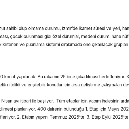
ut sahibi olup olmama durumu, İzmir’de ikamet süresi ve yeri, ha
olması, çocuk bulunması gibi özel durumlar, medeni durum, hane nü
kriterleri ve puanlama sistemi sıralamada öne çıkarılacak grupları
0 konut yapılacak. Bu rakamın 25 bine çıkartılması hedefleniyor. K
ik nitelikli ve erişilebilir konutlar için arsa geliştirme çalışmaları 
e Nisan ayı itibari ile başlıyor. Tüm etaplar için yapım ihalesinin ard
edilmesi planlanıyor. 400 dairenin bulunduğu 1. Etap için Mayıs 202
efleniyor. 2. Etabın yapımı Temmuz 2025’te, 3. Etap Eylül 2025’te,