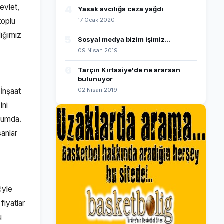
evlet,
4
Yasak avcılığa ceza yağdı
toplu
17 Ocak 2020
dığımız
5
Sosyal medya bizim işimiz...
09 Nisan 2019
6
Tarçın Kırtasiye'de ne ararsan
bulunuyor
“İnşaat
02 Nisan 2019
ini
urumda.
sanlar
öyle
fiyatlar
u