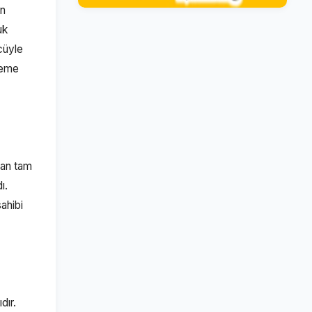
in
uk
cüyle
deme
dan tam
dı.
ahibi
dır.