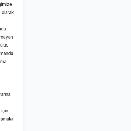
iğimize
0 olarak
mda
olmayan
ülür.
zamanda
ışma
rarına
 için
ışmalar