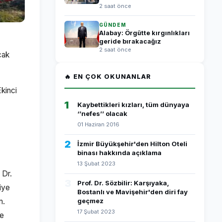
2 saat önce
GÜNDEM
Alabay: Örgütte kırgınlıkları
geride bırakacağız
2 saat önce
cak
🔥 EN ÇOK OKUNANLAR
kinci
1
Kaybettikleri kızları, tüm dünyaya
‘’nefes’’ olacak
01 Haziran 2016
2
İzmir Büyükşehir'den Hilton Oteli
binası hakkında açıklama
13 Şubat 2023
 Dr.
3
Prof. Dr. Sözbilir: Karşıyaka,
iye
Bostanlı ve Mavişehir'den diri fay
m.
geçmez
17 Şubat 2023
de