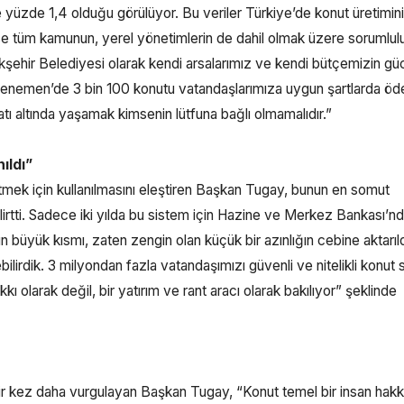
 yüzde 1,4 olduğu görülüyor. Bu veriler Türkiye’de konut üretimin
. Biz ise tüm kamunun, yerel yönetimlerin de dahil olmak üzere sorumlul
şehir Belediyesi olarak kendi arsalarımız ve kendi bütçemizin gü
 Menemen’de 3 bin 100 konutu vatandaşlarımıza uygun şartlarda ö
atı altında yaşamak kimsenin lütfuna bağlı olmamalıdır.”
ıldı”
yütmek için kullanılmasını eleştiren Başkan Tugay, bunun en somut
tti. Sadece iki yılda bu sistem için Hazine ve Merkez Bankası’n
 büyük kısmı, zaten zengin olan küçük bir azınlığın cebine aktarıl
lirdik. 3 milyondan fazla vatandaşımızı güvenli ve nitelikli konut s
ı olarak değil, bir yatırım ve rant aracı olarak bakılıyor” şeklinde
 bir kez daha vurgulayan Başkan Tugay, “Konut temel bir insan hakkı