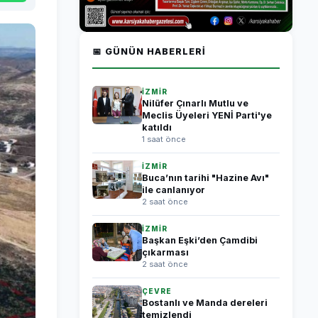
📅 GÜNÜN HABERLERI
İZMİR
Nilüfer Çınarlı Mutlu ve
Meclis Üyeleri YENİ Parti'ye
katıldı
1 saat önce
İZMİR
Buca’nın tarihi "Hazine Avı"
ile canlanıyor
2 saat önce
İZMİR
Başkan Eşki’den Çamdibi
çıkarması
2 saat önce
ÇEVRE
Bostanlı ve Manda dereleri
temizlendi