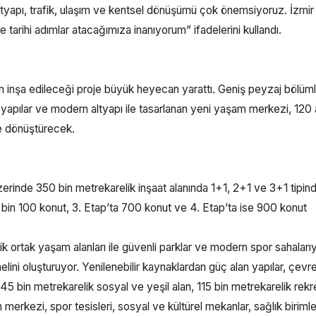
ltyapı, trafik, ulaşım ve kentsel dönüşümü çok önemsiyoruz. İzmir
 tarihi adımlar atacağımıza inanıyorum” ifadelerini kullandı.
inşa edileceği proje büyük heyecan yarattı. Geniş peyzaj bölümle
tu yapılar ve modern altyapı ile tasarlanan yeni yaşam merkezi, 120
ğe dönüştürecek.
erinde 350 bin metrekarelik inşaat alanında 1+1, 2+1 ve 3+1 tipind
 bin 100 konut, 3. Etap’ta 700 konut ve 4. Etap’ta ise 900 konut
k ortak yaşam alanları ile güvenli parklar ve modern spor sahalarıy
melini oluşturuyor. Yenilenebilir kaynaklardan güç alan yapılar, çev
 45 bin metrekarelik sosyal ve yeşil alan, 115 bin metrekarelik rek
merkezi, spor tesisleri, sosyal ve kültürel mekanlar, sağlık birimle