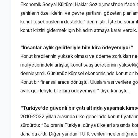
Ekonomik Sosyal Kültürel Haklar Sözleşmesi’nde ifade 
şehirlerin özelliklerini ve çevre şartlarını gözeten planla
konut teşebbüslerini destekler’ denmiştir. İşte bu sorum
konut krizini gidermek için bir adım atmaya karar verdik.
“İnsanlar aylık gelirleriyle bile kira ödeyemiyor”
Konut kredilerinin yüksek olması ve ödeme zorlukları ne
maliyetlerindeki artışlar, konut satış ücretlerinin yüksekliğ
derinleştirdi. Günümüz küresel ekonomisinde konut bir bi
Konut bir finansal araca dönüştü. Uluslararası verilere 
aylık gelirleriyle bile kira ödeyemiyor” diye konuştu.
“Türkiye’de güvenli bir çatı altında yaşamak kims
2010-2022 yılları arasında ülke genelinde konut fiyatlar
sürdürdü: “Bu oranla Türkiye, dünya ülkeleri arasında ko
daha da arttı. Diğer yandan TÜİK verileri incelendiğinde