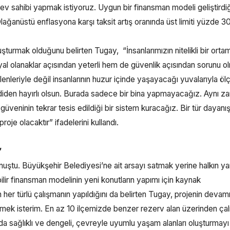
i ev sahibi yapmak istiyoruz. Uygun bir finansman modeli geliştird
Olağanüstü enflasyona karşı taksit artış oranında üst limiti yüzde 3
şturmak olduğunu belirten Tugay, “İnsanlarımızın nitelikli bir orta
l olanaklar açısından yeterli hem de güvenlik açısından sorunu 
enleriyle değil insanlarının huzur içinde yaşayacağı yuvalarıyla ölç
mdiden hayırlı olsun. Burada sadece bir bina yapmayacağız. Aynı 
 güveninin tekrar tesis edildiği bir sistem kuracağız. Bir tür dayan
oje olacaktır” ifadelerini kullandı.
”
ştu. Büyükşehir Belediyesi’ne ait arsayı satmak yerine halkın ya
bilir finansman modelinin yeni konutların yapımı için kaynak
 her türlü çalışmanın yapıldığını da belirten Tugay, projenin devamı
ek isterim. En az 10 ilçemizde benzer rezerv alan üzerinden çal
a sağlıklı ve dengeli, çevreyle uyumlu yaşam alanları oluşturmayı