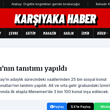
labay: Örgütte kırgınlıkları geride bırakacağız
Bahadır Kul: Deniz
KARŞIYAKA HABER
T
ÇEVRE
EĞİTİM
MAGAZİN
SAĞLIK
İZMİR
DIĞER
nın tanıtımı yapıldı
ay’ın adaylık sürecindeki vaatlerinden 25 bin sosyal konut
ları’nın tanıtımı yapıldı. Alt ve orta gelir grubundaki İzmirl
mında ilk etapta Menemen’de 3 bin 100 konut inşa edilecek.
Paylaş
X'te Paylaş
What