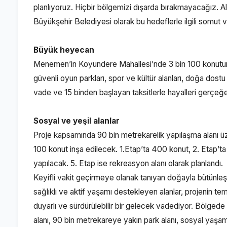
planlıyoruz. Hiçbir bölgemizi dışarda bırakmayacağız. A
Büyükşehir Belediyesi olarak bu hedeflerle ilgili somut ve
Büyük heyecan
Menemen’in Koyundere Mahallesi’nde 3 bin 100 konutun 
güvenli oyun parkları, spor ve kültür alanları, doğa dos
vade ve 15 binden başlayan taksitlerle hayalleri gerçe
Sosyal ve yeşil alanlar
Proje kapsamında 90 bin metrekarelik yapılaşma alanı üz
100 konut inşa edilecek. 1.Etap’ta 400 konut, 2. Etap’ta
yapılacak. 5. Etap ise rekreasyon alanı olarak planlandı.
Keyifli vakit geçirmeye olanak tanıyan doğayla bütünleşi
sağlıklı ve aktif yaşamı destekleyen alanlar, projenin te
duyarlı ve sürdürülebilir bir gelecek vadediyor. Bölgede
alanı, 90 bin metrekareye yakın park alanı, sosyal yaşam 