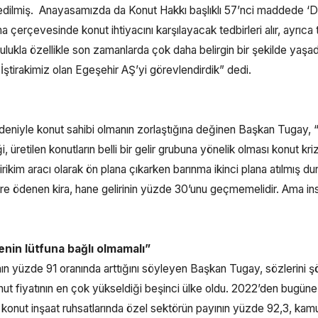
edilmiş. Anayasamızda da Konut Hakkı başlıklı 57’nci maddede ‘D
ma çerçevesinde konut ihtiyacını karşılayacak tedbirleri alır, ayrıca 
lulukla özellikle son zamanlarda çok daha belirgin bir şekilde yaşa
 İştirakimiz olan Egeşehir AŞ’yi görevlendirdik” dedi.
deniyle konut sahibi olmanın zorlaştığına değinen Başkan Tugay, 
i, üretilen konutların belli bir gelir grubuna yönelik olması konut kriz
rikim aracı olarak ön plana çıkarken barınma ikinci plana atılmış d
göre ödenen kira, hane gelirinin yüzde 30’unu geçmemelidir. Ama in
enin lütfuna bağlı olmamalı”
ının yüzde 91 oranında arttığını söyleyen Başkan Tugay, sözlerini ş
nut fiyatının en çok yükseldiği beşinci ülke oldu. 2022’den bugüne 
 konut inşaat ruhsatlarında özel sektörün payının yüzde 92,3, kam