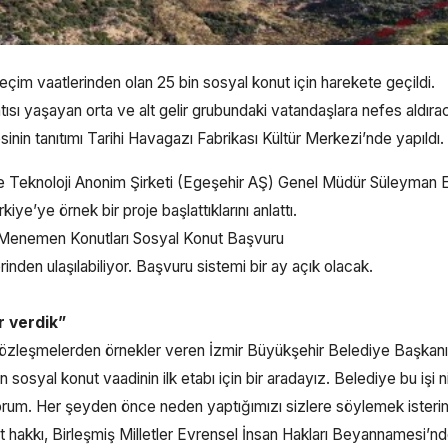
çim vaatlerinden olan 25 bin sosyal konut için harekete geçildi.
tısı yaşayan orta ve alt gelir grubundaki vatandaşlara nefes aldıra
inin tanıtımı Tarihi Havagazı Fabrikası Kültür Merkezi’nde yapıldı.
e Teknoloji Anonim Şirketi (Egeşehir AŞ) Genel Müdür Süleyman E
ye’ye örnek bir proje başlattıklarını anlattı.
ir Menemen Konutları Sosyal Konut Başvuru
inden ulaşılabiliyor. Başvuru sistemi bir ay açık olacak.
r verdik”
 sözleşmelerden örnekler veren İzmir Büyükşehir Belediye Başkanı
syal konut vaadinin ilk etabı için bir aradayız. Belediye bu işi n
liyorum. Her şeyden önce neden yaptığımızı sizlere söylemek isteri
t hakkı, Birleşmiş Milletler Evrensel İnsan Hakları Beyannamesi’n