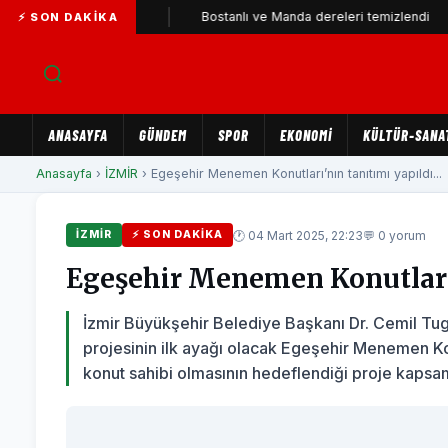
arti'ye katıldı
Bostanlı ve Manda dereleri temizlendi
A
⚡ SON DAKIKA
ANASAYFA
GÜNDEM
SPOR
EKONOMİ
KÜLTÜR-SANA
Anasayfa
›
İZMİR
› Egeşehir Menemen Konutları’nın tanıtımı yapıldı...
🕐 04 Mart 2025, 22:23
💬 0 yorum
İZMİR
⚡ SON DAKIKA
Egeşehir Menemen Konutları’
İzmir Büyükşehir Belediye Başkanı Dr. Cemil Tug
projesinin ilk ayağı olacak Egeşehir Menemen Konut
konut sahibi olmasının hedeflendiği proje kapsa