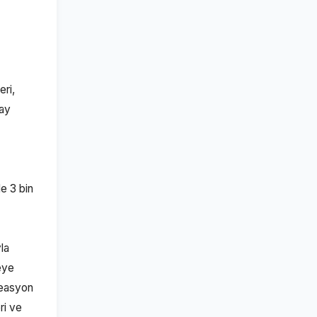
ri,
 ay
e 3 bin
la
reye
reasyon
ri ve