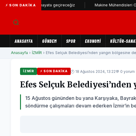
ağlam stadı hayata geçireceğiz
Makine Mühendisleri Odası'ndan B
⚡ SON DAKIKA
ANASAYFA
GÜNDEM
SPOR
EKONOMİ
KÜLTÜR-SANA
Anasayfa
›
İZMİR
› Efes Selçuk Belediyesi’nden yangın bölgesine des
🕐 18 Ağustos 2024, 13:22
💬 0 yorum
İZMİR
⚡ SON DAKIKA
Efes Selçuk Belediyesi’nden
15 Ağustos gününden bu yana Karşıyaka, Bayraklı
söndürme çalışmaları devam ederken İzmir’in bel