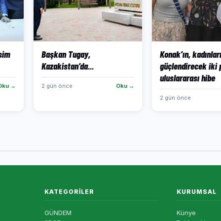
isim
Başkan Tugay,
Konak’ın, kadınlar
Kazakistan’da...
güçlendirecek iki 
uluslararası hibe
Oku →
2 gün önce
Oku →
2 gün önce
KATEGORILER
KURUMSAL
GÜNDEM
Künye