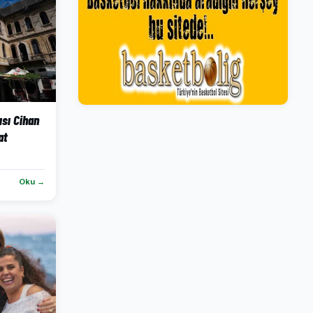
ısı Cihan
at
Oku →