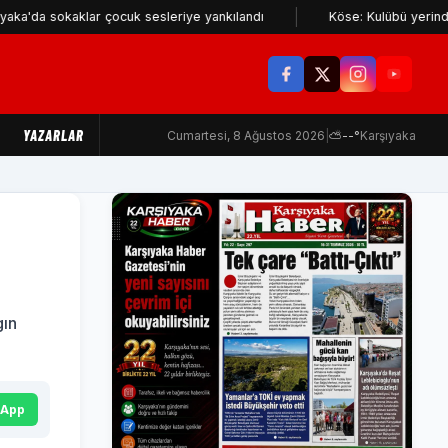
aklar çocuk sesleriye yankılandı
Köse: Kulübü yerinden edenler K
YAZARLAR
Cumartesi, 8 Ağustos 2026
|
⛅
--°
Karşıyaka
gın
sApp