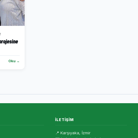
ı
projesine
Oku →
İLETIŞIM
📍 Karşıyaka, İzmir