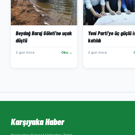
Beydağ Baraj Göleti'ne uçak
Yeni Parti'ye üç güçlü 
düştü
katıldı
2 gün önce
Oku →
2 gün önce
Karşıyaka Haber