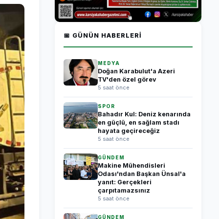
📅 GÜNÜN HABERLERI
MEDYA
Doğan Karabulut'a Azeri
TV'den özel görev
5 saat önce
SPOR
Bahadır Kul: Deniz kenarında
en güçlü, en sağlam stadı
hayata geçireceğiz
5 saat önce
GÜNDEM
Makine Mühendisleri
Odası'ndan Başkan Ünsal'a
yanıt: Gerçekleri
çarpıtamazsınız
5 saat önce
GÜNDEM