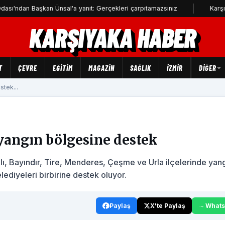
aşkan Ünsal'a yanıt: Gerçekleri çarpıtamazsınız
Karşıyaka'da sok
KARŞIYAKA HABER
T
ÇEVRE
EĞİTİM
MAGAZİN
SAĞLIK
İZMİR
DIĞER
tek...
 yangın bölgesine destek
, Bayındır, Tire, Menderes, Çeşme ve Urla ilçelerinde yan
ediyeleri birbirine destek oluyor.
Paylaş
X'te Paylaş
What