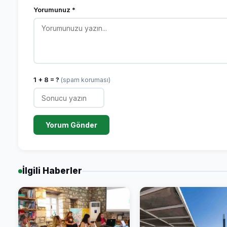
Yorumunuz *
1 + 8 = ?
(spam koruması)
Yorum Gönder
İlgili Haberler