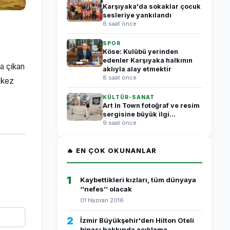
Karşıyaka'da sokaklar çocuk
sesleriye yankılandı
6 saat önce
SPOR
Köse: Kulübü yerinden
edenler Karşıyaka halkının
da çıkan
aklıyla alay etmektir
8 saat önce
 kez
KÜLTÜR-SANAT
Art In Town fotoğraf ve resim
sergisine büyük ilgi...
9 saat önce
🔥 EN ÇOK OKUNANLAR
1
Kaybettikleri kızları, tüm dünyaya
‘’nefes’’ olacak
01 Haziran 2016
2
İzmir Büyükşehir'den Hilton Oteli
binası hakkında açıklama