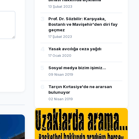
13 Şubat 2023
3
Prof. Dr. Sözbilir: Karşıyaka,
Bostanlı ve Mavişehir'den diri fay
geçmez
17 Şubat 2023
4
Yasak avcılığa ceza yağdı
17 Ocak 2020
5
Sosyal medya bizim işimiz...
09 Nisan 2019
6
Tarçın Kırtasiye'de ne ararsan
bulunuyor
02 Nisan 2019