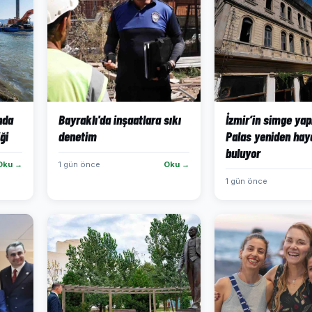
ında
Bayraklı'da inşaatlara sıkı
İzmir’in simge yap
ği
denetim
Palas yeniden hay
buluyor
Oku →
1 gün önce
Oku →
1 gün önce