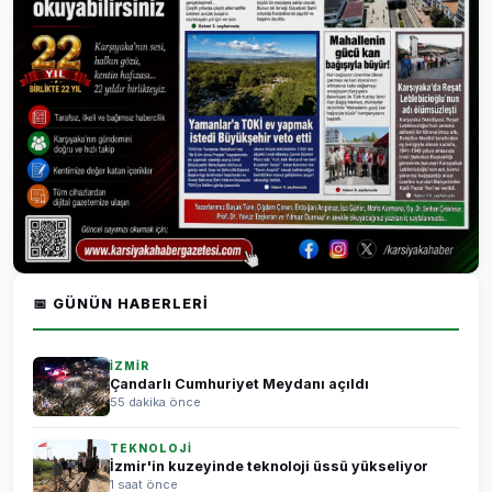
📅 GÜNÜN HABERLERI
İZMİR
Çandarlı Cumhuriyet Meydanı açıldı
55 dakika önce
TEKNOLOJİ
İzmir'in kuzeyinde teknoloji üssü yükseliyor
1 saat önce