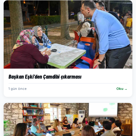
Başkan Eşki’den Çamdibi çıkarması
1 gün önce
Oku →