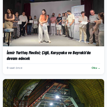
İzmir Yurttaş Meclisi; Çiğli, Karşıyaka ve Bayraklı’da
devam edecek
9 saat önce
Oku →