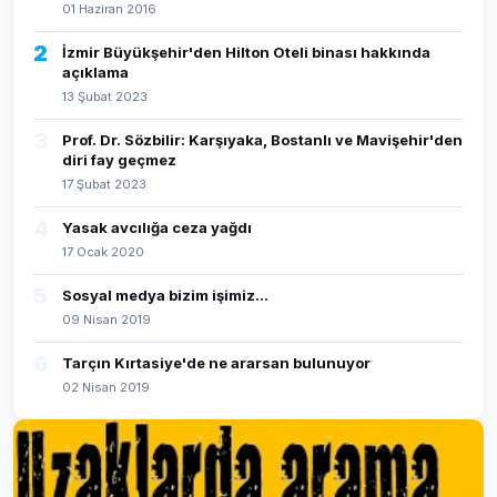
01 Haziran 2016
2
İzmir Büyükşehir'den Hilton Oteli binası hakkında
açıklama
13 Şubat 2023
3
Prof. Dr. Sözbilir: Karşıyaka, Bostanlı ve Mavişehir'den
diri fay geçmez
17 Şubat 2023
4
Yasak avcılığa ceza yağdı
17 Ocak 2020
5
Sosyal medya bizim işimiz...
09 Nisan 2019
6
Tarçın Kırtasiye'de ne ararsan bulunuyor
02 Nisan 2019