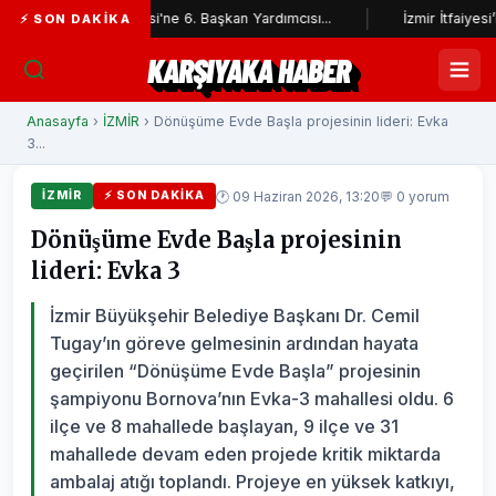
 Belediyesi'ne 6. Başkan Yardımcısı...
İzmir İtfaiyesi’ne 13,5 mily
⚡ SON DAKIKA
KARŞIYAKA HABER
Anasayfa
›
İZMİR
› Dönüşüme Evde Başla projesinin lideri: Evka
3...
🕐 09 Haziran 2026, 13:20
💬 0 yorum
İZMİR
⚡ SON DAKIKA
Dönüşüme Evde Başla projesinin
lideri: Evka 3
İzmir Büyükşehir Belediye Başkanı Dr. Cemil
Tugay’ın göreve gelmesinin ardından hayata
geçirilen “Dönüşüme Evde Başla” projesinin
şampiyonu Bornova’nın Evka-3 mahallesi oldu. 6
ilçe ve 8 mahallede başlayan, 9 ilçe ve 31
mahallede devam eden projede kritik miktarda
ambalaj atığı toplandı. Projeye en yüksek katkıyı,