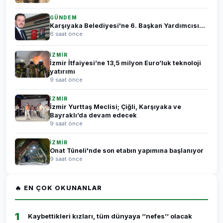
GÜNDEM
Karşıyaka Belediyesi'ne 6. Başkan Yardımcısı...
6 saat önce
İZMİR
İzmir İtfaiyesi’ne 13,5 milyon Euro’luk teknoloji
yatırımı
9 saat önce
İZMİR
İzmir Yurttaş Meclisi; Çiğli, Karşıyaka ve
Bayraklı’da devam edecek
9 saat önce
İZMİR
Onat Tüneli'nde son etabın yapımına başlanıyor
9 saat önce
🔥 EN ÇOK OKUNANLAR
1
Kaybettikleri kızları, tüm dünyaya ‘’nefes’’ olacak