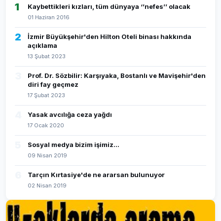
1
Kaybettikleri kızları, tüm dünyaya ‘’nefes’’ olacak
01 Haziran 2016
2
İzmir Büyükşehir'den Hilton Oteli binası hakkında
açıklama
13 Şubat 2023
3
Prof. Dr. Sözbilir: Karşıyaka, Bostanlı ve Mavişehir'den
diri fay geçmez
17 Şubat 2023
4
Yasak avcılığa ceza yağdı
17 Ocak 2020
5
Sosyal medya bizim işimiz...
09 Nisan 2019
6
Tarçın Kırtasiye'de ne ararsan bulunuyor
02 Nisan 2019