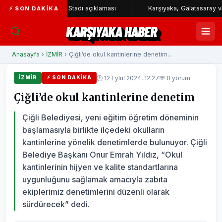
den Karşıyaka Stadı açıklaması
Karşıyaka, Galatasaray ve Çayırov
⚡ SON DAKIKA
KARŞIYAKA HABER
Anasayfa
›
İZMİR
› Çiğli’de okul kantinlerine denetim...
🕐 12 Eylül 2024, 12:27
💬 0 yorum
İZMİR
⚡ SON DAKIKA
Çiğli’de okul kantinlerine denetim
Çiğli Belediyesi, yeni eğitim öğretim döneminin
başlamasıyla birlikte ilçedeki okulların
kantinlerine yönelik denetimlerde bulunuyor. Çiğli
Belediye Başkanı Onur Emrah Yıldız, “Okul
kantinlerinin hijyen ve kalite standartlarına
uygunluğunu sağlamak amacıyla zabıta
ekiplerimiz denetimlerini düzenli olarak
sürdürecek” dedi.