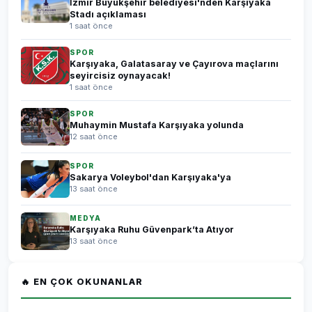
İzmir Büyükşehir belediyesi'nden Karşıyaka
Stadı açıklaması
1 saat önce
SPOR
Karşıyaka, Galatasaray ve Çayırova maçlarını
seyircisiz oynayacak!
1 saat önce
SPOR
Muhaymin Mustafa Karşıyaka yolunda
12 saat önce
SPOR
Sakarya Voleybol'dan Karşıyaka'ya
13 saat önce
MEDYA
Karşıyaka Ruhu Güvenpark’ta Atıyor
13 saat önce
🔥 EN ÇOK OKUNANLAR