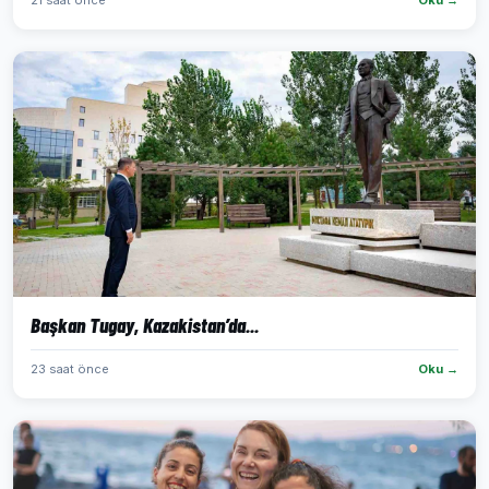
21 saat önce
Oku →
Başkan Tugay, Kazakistan’da...
23 saat önce
Oku →