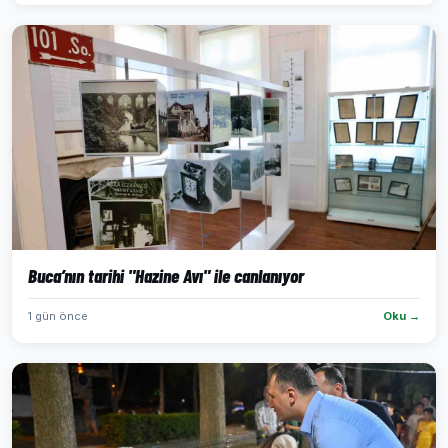
Buca’nın tarihi "Hazine Avı" ile canlanıyor
1 gün önce
Oku →