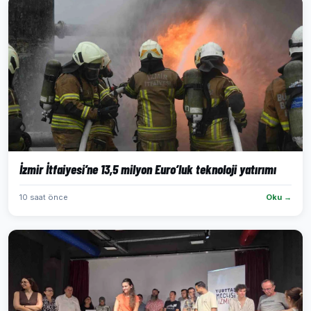
İzmir İtfaiyesi’ne 13,5 milyon Euro’luk teknoloji yatırımı
10 saat önce
Oku →