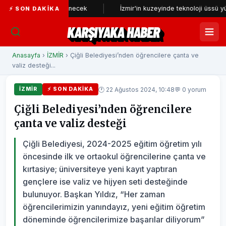
eniden incelenecek
İzmir'in kuzeyinde teknoloji üssü yükseliyor
⚡ SON DAKIKA
KARŞIYAKA HABER
Anasayfa
›
İZMİR
› Çiğli Belediyesi’nden öğrencilere çanta ve
valiz desteği...
🕐 22 Ağustos 2024, 10:48
💬 0 yorum
İZMİR
⚡ SON DAKIKA
Çiğli Belediyesi’nden öğrencilere
çanta ve valiz desteği
Çiğli Belediyesi, 2024-2025 eğitim öğretim yılı
öncesinde ilk ve ortaokul öğrencilerine çanta ve
kırtasiye; üniversiteye yeni kayıt yaptıran
gençlere ise valiz ve hijyen seti desteğinde
bulunuyor. Başkan Yıldız, “Her zaman
öğrencilerimizin yanındayız, yeni eğitim öğretim
döneminde öğrencilerimize başarılar diliyorum”