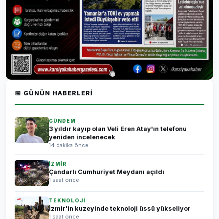
📅 GÜNÜN HABERLERI
GÜNDEM
3 yıldır kayıp olan Veli Eren Atay'ın telefonu
yeniden incelenecek
14 dakika önce
İZMİR
Çandarlı Cumhuriyet Meydanı açıldı
1 saat önce
TEKNOLOJİ
İzmir'in kuzeyinde teknoloji üssü yükseliyor
1 saat önce