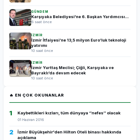
GÜNDEM
Karşıyaka Belediyesi'ne 6. Başkan Yardımcısı...
6 saat önce
İZMİR
İzmir İtfaiyesi’ne 13,5 milyon Euro’luk teknoloji
yatırımı
10 saat önce
İZMİR
İzmir Yurttaş Meclisi; Çiğli, Karşıyaka ve
Bayraklı’da devam edecek
10 saat önce
🔥 EN ÇOK OKUNANLAR
1
Kaybettikleri kızları, tüm dünyaya ‘’nefes’’ olacak
01 Haziran 2016
2
İzmir Büyükşehir'den Hilton Oteli binası hakkında
açıklama