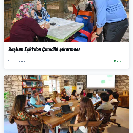
Başkan Eşki’den Çamdibi çıkarması
1 gün önce
Oku →