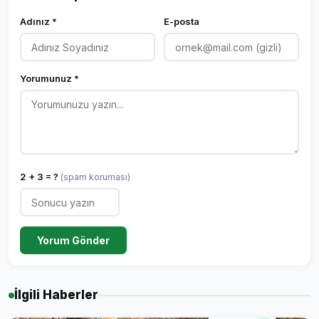
Adınız *
E-posta
Yorumunuz *
2 + 3 = ?
(spam koruması)
Yorum Gönder
İlgili Haberler