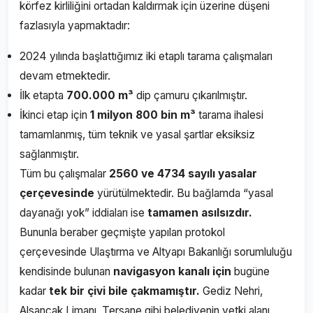
körfez kirliliğini ortadan kaldırmak için üzerine düşeni
fazlasıyla yapmaktadır:
2024 yılında başlattığımız iki etaplı tarama çalışmaları
devam etmektedir.
İlk etapta
700.000 m³
dip çamuru çıkarılmıştır.
İkinci etap için
1 milyon 800 bin m³
tarama ihalesi
tamamlanmış, tüm teknik ve yasal şartlar eksiksiz
sağlanmıştır.
Tüm bu çalışmalar
2560 ve 4734 sayılı yasalar
çerçevesinde
yürütülmektedir. Bu bağlamda “yasal
dayanağı yok” iddiaları ise
tamamen asılsızdır.
Bununla beraber geçmişte yapılan protokol
çerçevesinde Ulaştırma ve Altyapı Bakanlığı sorumluluğu
kendisinde bulunan
navigasyon kanalı için
bugüne
kadar
tek bir çivi bile çakmamıştır.
Gediz Nehri,
Alsancak Limanı, Tersane gibi belediyenin yetki alanı