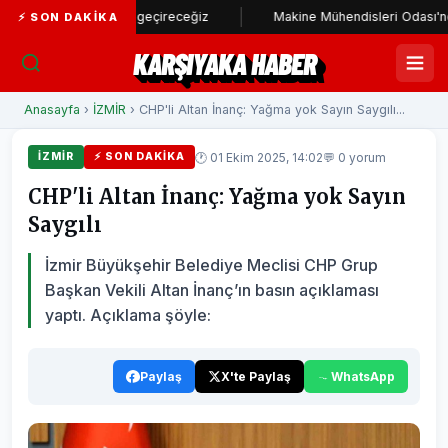
 stadı hayata geçireceğiz
Makine Mühendisleri Odası'ndan Başkan
⚡ SON DAKIKA
KARŞIYAKA HABER
Anasayfa
›
İZMİR
› CHP'li Altan İnanç: Yağma yok Sayın Saygılı...
🕐 01 Ekim 2025, 14:02
💬 0 yorum
İZMİR
⚡ SON DAKIKA
CHP'li Altan İnanç: Yağma yok Sayın
Saygılı
İzmir Büyükşehir Belediye Meclisi CHP Grup
Başkan Vekili Altan İnanç’ın basın açıklaması
yaptı. Açıklama şöyle:
Paylaş
X'te Paylaş
WhatsApp