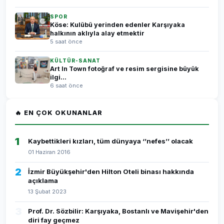
SPOR
Köse: Kulübü yerinden edenler Karşıyaka
halkının aklıyla alay etmektir
5 saat önce
KÜLTÜR-SANAT
Art In Town fotoğraf ve resim sergisine büyük
ilgi...
6 saat önce
🔥 EN ÇOK OKUNANLAR
1
Kaybettikleri kızları, tüm dünyaya ‘’nefes’’ olacak
01 Haziran 2016
2
İzmir Büyükşehir'den Hilton Oteli binası hakkında
açıklama
13 Şubat 2023
3
Prof. Dr. Sözbilir: Karşıyaka, Bostanlı ve Mavişehir'den
diri fay geçmez