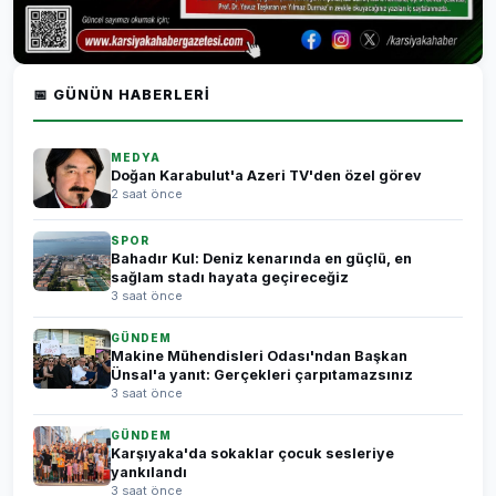
📅 GÜNÜN HABERLERI
MEDYA
Doğan Karabulut'a Azeri TV'den özel görev
2 saat önce
SPOR
Bahadır Kul: Deniz kenarında en güçlü, en
sağlam stadı hayata geçireceğiz
3 saat önce
GÜNDEM
Makine Mühendisleri Odası'ndan Başkan
Ünsal'a yanıt: Gerçekleri çarpıtamazsınız
3 saat önce
GÜNDEM
Karşıyaka'da sokaklar çocuk sesleriye
yankılandı
3 saat önce