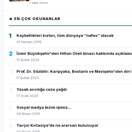
1 saat önce
🔥 EN ÇOK OKUNANLAR
1
Kaybettikleri kızları, tüm dünyaya ‘’nefes’’ olacak
01 Haziran 2016
2
İzmir Büyükşehir'den Hilton Oteli binası hakkında açıklam
13 Şubat 2023
3
Prof. Dr. Sözbilir: Karşıyaka, Bostanlı ve Mavişehir'den dir
17 Şubat 2023
4
Yasak avcılığa ceza yağdı
17 Ocak 2020
5
Sosyal medya bizim işimiz...
09 Nisan 2019
6
Tarçın Kırtasiye'de ne ararsan bulunuyor
02 Nisan 2019