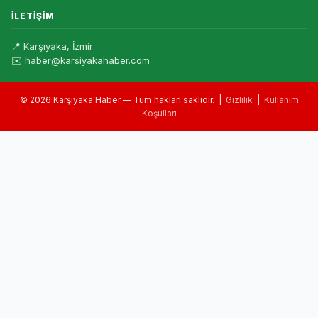
İLETIŞIM
📍 Karşıyaka, İzmir
✉️ haber@karsiyakahaber.com
© 2026 Karşıyaka Haber — Tüm hakları saklıdır. |
Gizlilik
|
Kullanım
Koşulları