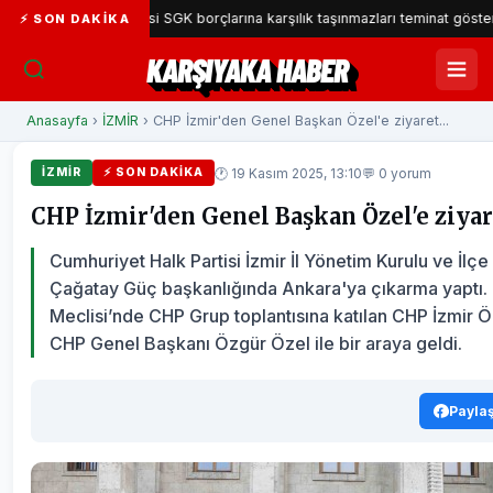
Belediyesi SGK borçlarına karşılık taşınmazları teminat gösterecek
⚡ SON DAKIKA
KARŞIYAKA HABER
Anasayfa
›
İZMİR
› CHP İzmir'den Genel Başkan Özel'e ziyaret...
🕐 19 Kasım 2025, 13:10
💬 0 yorum
İZMİR
⚡ SON DAKIKA
CHP İzmir'den Genel Başkan Özel'e ziyar
Cumhuriyet Halk Partisi İzmir İl Yönetim Kurulu ve İlçe
Çağatay Güç başkanlığında Ankara'ya çıkarma yaptı. 
Meclisi’nde CHP Grup toplantısına katılan CHP İzmir Ö
CHP Genel Başkanı Özgür Özel ile bir araya geldi.
Payla