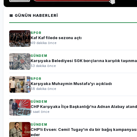
📅 GÜNÜN HABERLERI
SPOR
Kaf Kaf filede sezonu açtı
49 dakika önce
GÜNDEM
Karşıyaka Belediyesi SGK borçlarına karşılık taşınm
53 dakika önce
SPOR
Karşıyaka Muhaymin Mustafa'yı açıkladı
58 dakika önce
GÜNDEM
CHP Karşıyaka İlçe Başkanlığı'na Adnan Alabay atand
1 saat önce
GÜNDEM
CHP'li Evsen: Cemil Tugay'ın da bir bağış kampanyas
eder