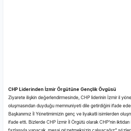
CHP Liderinden İzmir Örgütüne Gençlik Övgüsü
Ziyarete ilişkin değerlendirmesinde, CHP liderinin İzmir il yö
oluşmasından duyduğu memnuniyeti dile getirdiğini ifade ed
Başkanımız İl Yönetimimizin genç ve liyakatli isimlerden ol
ifade etti. Bizlerde CHP İzmir İl Örgütü olarak CHP’nin iktidar
fazlasıyla yapacak, mesai gözetmeksizin çalışacağız” sözler