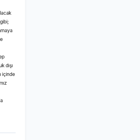
lacak
ibi;
anmaya
ne
lep
k dışı
 içinde
ımız
la