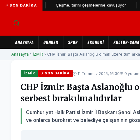
üyor...
Çeşme, tarihi çeşmelerine kavuşuyor
İZSU’dan 
⚡ SON DAKIKA
ANASAYFA
GÜNDEM
SPOR
EKONOMİ
KÜLTÜR-SANA
Anasayfa
›
İZMİR
› CHP İzmir: Başta Aslanoğlu olmak üzere tüm arkad
🕐 11 Temmuz 2025, 16:30
💬 0 yorum
İZMİR
⚡ SON DAKIKA
CHP İzmir: Başta Aslanoğlu 
serbest bırakılmalıdırlar
Cumhuriyet Halk Partisi İzmir İl Başkanı Şenol
ve onlarca bürokrat ve belediye çalışanının göza