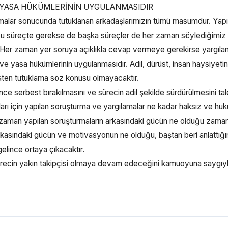
E YASA HÜKÜMLERİNİN UYGULANMASIDIR
alar sonucunda tutuklanan arkadaşlarımızın tümü masumdur. Yapı
bu süreçte gerekse de başka süreçler de her zaman söylediğimiz g
. Her zaman yer soruya açıklıkla cevap vermeye gerekirse yargıl
 ve yasa hükümlerinin uygulanmasıdır. Adil, dürüst, insan haysiyeti
zaten tutuklama söz konusu olmayacaktır.
ce serbest bırakılmasını ve sürecin adil şekilde sürdürülmesini ta
rı için yapılan soruşturma ve yargılamalar ne kadar haksız ve huku
O zaman yapılan soruşturmaların arkasındaki gücün ne olduğu zaman
arkasındaki gücün ve motivasyonun ne olduğu, baştan beri anlattığ
elince ortaya çıkacaktır.
 sürecin yakın takipçisi olmaya devam edeceğini kamuoyuna saygıy