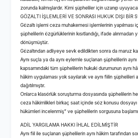
zorunda kalmışlardır. Kimi şüpheliler için uzanıp uyuyaca
GÖZALTI İŞLEMLERİ VE SONRASI HUKUK DIŞI BİR
Gözaltı işlemi ceza muhakemesi işlemlerinin yapılması içi
şüphelilerin özgürlüklerinin kısıtlandığı, ifade alınmadan
dönüşmüştür.
Gözaltından adliyeye sevk edildikten sonra da maruz kal
Aynı suçla ya da aynı eylemle suçlanan şüphelilerin aynı h
kapsamındaki tüm şüphelilerin hukuki durumunun aynı hâk
hâkim uygulaması yok sayılarak ve aynı fiilin şüphelileri 
dağıtılmıştır.
Onlarca klasörlük soruşturma dosyasında şüphelilerin her b
ceza hâkimlikleri birkaç saat içinde söz konusu dosya
hükümleri incelenmiş” ve şüphelilerin sorgusuna başlamış
ADİL YARGILAMA HAKKI İHLAL EDİLMİŞTİR
Aynı fiil ile suçlanan şüphelilerin aynı hâkim tarafından 