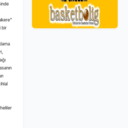
sinde
zakere”
 bir
uklama
i,
cağı
yasanın
un
ihlal
eliler