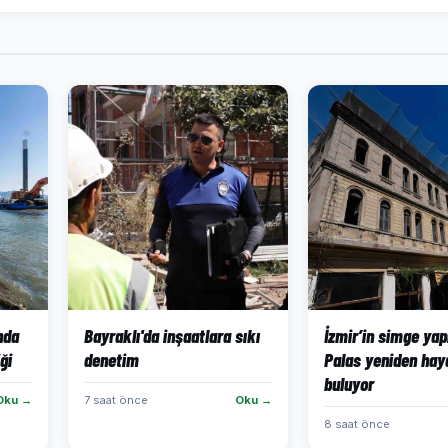
ında
Bayraklı'da inşaatlara sıkı
İzmir’in simge yap
ği
denetim
Palas yeniden hay
buluyor
Oku →
7 saat önce
Oku →
8 saat önce