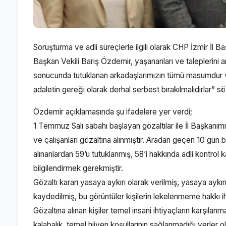
Soruşturma ve adli süreçlerle ilgili olarak CHP İzmir İl 
Başkan Vekili Barış Özdemir, yaşananları ve taleplerini
sonucunda tutuklanan arkadaşlarımızın tümü masumdur v
adaletin gereği olarak derhal serbest bırakılmalıdırlar” sö
Özdemir açıklamasında şu ifadelere yer verdi;
1 Temmuz Salı sabahı başlayan gözaltılar ile İl Başkanı
ve çalışanları gözaltına alınmıştır. Aradan geçen 10 gü
alınanlardan 59’u tutuklanmış, 58’i hakkında adli kontro
bilgilendirmek gerekmiştir.
Gözaltı kararı yasaya aykırı olarak verilmiş, yasaya aykırı
kaydedilmiş, bu görüntüler kişilerin lekelenmeme hakkı ihl
Gözaltına alınan kişiler temel insani ihtiyaçların karşıla
kalabalık, temel hijyen koşullarının sağlanmadığı yerler 