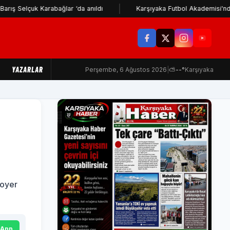
 Karabağlar ‘da anıldı
Karşıyaka Futbol Akademisi'nden İzmir Büy
YAZARLAR
Perşembe, 6 Ağustos 2026
|
⛅
--°
Karşıyaka
Soyer
sApp