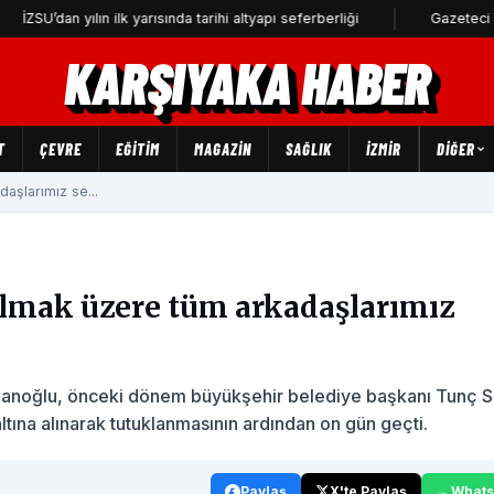
yılın ilk yarısında tarihi altyapı seferberliği
Gazeteci Barış Selçuk
KARŞIYAKA HABER
T
ÇEVRE
EĞİTİM
MAGAZİN
SAĞLIK
İZMİR
DIĞER
aşlarımız se...
olmak üzere tüm arkadaşlarımız
 Aslanoğlu, önceki dönem büyükşehir belediye başkanı Tunç 
ltına alınarak tutuklanmasının ardından on gün geçti.
Paylaş
X'te Paylaş
What