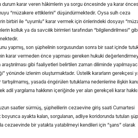
r. Bu durum karar veren hâkimlerin ya sorgu öncesinde ya karar önce
 konuyu “müzakere ettiklerini” düşündürmektedir. Oysa sulh ceza
mlerin birbiri ile “uyumlu” karar vermek için önlerindeki dosyayı “mü
in kolluk ya da savcılık birimleri tarafından “bilgilendirilmesi” gibi
mektedir.
sunu yapmış, son şüphelinin sorgusundan sonra bir saat içinde tut
hâkimin karar vermeden önce yapması gereken hukuki değerlendirmey
 araştırılması gibi faaliyetleri belirtilen zaman diliminde yapılmaya
ği” yönünde izlenim oluşturmaktadır. Üstelik kararların gerekçesi 
ar tartışılmamış, yasada öngörülen tutuklama nedenlerine ilişkin kan
ek adil yargılama hakkının içeriğinde yer alan gerekçeli karar hakkı 
uzun saatler sürmüş, şüphelilerin cezaevine giriş saati Cumartesi
 boyunca ayakta kalan, sorgulanan, adliye koridorunda tutulan şüph
da cezaevinde bir yatakta yatabilmeyi kendileri için “şans” olarak