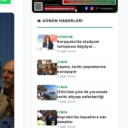
📅 GÜNÜN HABERLERI
GÜNDEM
Karşıyaka’da stadyum
tartışması büyüyor...
5 saat önce
İZMİR
Çeşme, tarihi çeşmelerine
kavuşuyor
7 saat önce
İZMİR
İZSU’dan yılın ilk yarısında
tarihi altyapı seferberliği
7 saat önce
İZMİR
Bayraklı'da inşaatlara sıkı
denetim
7 saat önce