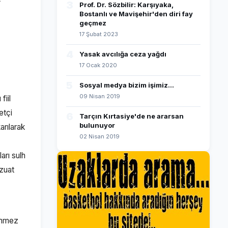
3
Prof. Dr. Sözbilir: Karşıyaka,
Bostanlı ve Mavişehir'den diri fay
geçmez
17 Şubat 2023
4
Yasak avcılığa ceza yağdı
17 Ocak 2020
5
Sosyal medya bizim işimiz...
09 Nisan 2019
fiil
etçi
6
Tarçın Kırtasiye'de ne ararsan
bulunuyor
arılarak
02 Nisan 2019
arı sulh
zuat
linmez