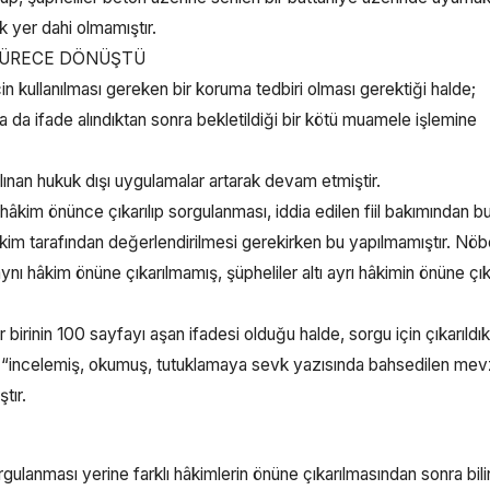
k yer dahi olmamıştır.
 SÜRECE DÖNÜŞTÜ
n kullanılması gereken bir koruma tedbiri olması gerektiği halde;
 ya da ifade alındıktan sonra bekletildiği bir kötü muamele işlemine
ınan hukuk dışı uygulamalar artarak devam etmiştir.
âkim önünce çıkarılıp sorgulanması, iddia edilen fiil bakımından bu 
im tarafından değerlendirilmesi gerekirken bu yapılmamıştır. Nöb
aynı hâkim önüne çıkarılmamış, şüpheliler altı ayrı hâkimin önüne çık
irinin 100 sayfayı aşan ifadesi olduğu halde, sorgu için çıkarıldıkl
yı “incelemiş, okumuş, tutuklamaya sevk yazısında bahsedilen mev
tır.
sorgulanması yerine farklı hâkimlerin önüne çıkarılmasından sonra bi