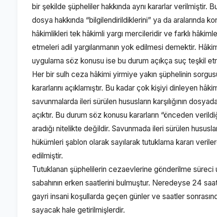
bir şekilde şüpheliler hakkında aynı kararlar verilmişti
dosya hakkında “bilgilendirildiklerini” ya da aralarında
hâkimlikleri tek hâkimli yargı mercileridir ve farklı hâki
etmeleri adil yargılanmanın yok edilmesi demektir. Hâkimler
uygulama söz konusu ise bu durum açıkça suç teşkil et
Her bir sulh ceza hâkimi yirmiye yakın şüphelinin sorgu
kararlarını açıklamıştır. Bu kadar çok kişiyi dinleyen 
savunmalarda ileri sürülen hususların karşılığının dosyada
açıktır. Bu durum söz konusu kararların “önceden verildi
aradığı nitelikte değildir. Savunmada ileri sürülen hususl
hükümleri şablon olarak sayılarak tutuklama kararı veriler
edilmiştir.
Tutuklanan şüphelilerin cezaevlerine gönderilme süreci 
sabahının erken saatlerini bulmuştur. Neredeyse 24 saat
gayri insani koşullarda geçen günler ve saatler sonrasın
sayacak hale getirilmişlerdir.