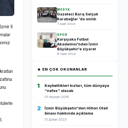
MEDYA
Gazeteci Barış Selçuk
Karabağlar ‘da anıldı
7 saat önce
zmir İl
amalar
SPOR
Karşıyaka Futbol
rımız
Akademisi'nden İzmir
Büyükşehir'e ziyaret
8 saat önce
🔥 EN ÇOK OKUNANLAR
ratları
zaltına
1
Kaybettikleri kızları, tüm dünyaya
yunu
‘’nefes’’ olacak
01 Haziran 2016
tülerle
2
İzmir Büyükşehir'den Hilton Oteli
binası hakkında açıklama
i;
13 Şubat 2023
k