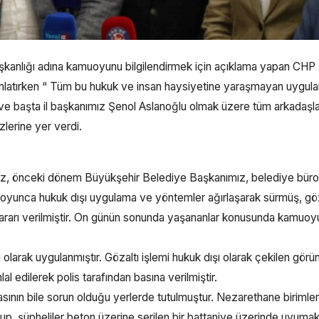
Başkanlığı adına kamuoyunu bilgilendirmek için açıklama yapan CHP İ
 anlatırken “ Tüm bu hukuk ve insan haysiyetine yaraşmayan uygul
e başta il başkanımız Şenol Aslanoğlu olmak üzere tüm arkadaşla
zlerine yer verdi.
mız, önceki dönem Büyükşehir Belediye Başkanımız, belediye bürok
n boyunca hukuk dışı uygulama ve yöntemler ağırlaşarak sürmüş, gö
l kararı verilmiştir. On günün sonunda yaşananlar konusunda kamuo
 olarak uygulanmıştır. Gözaltı işlemi hukuk dışı olarak çekilen görün
al edilerek polis tarafından basına verilmiştir.
nmasının bile sorun olduğu yerlerde tutulmuştur. Nezarethane birimler
olup, şüpheliler beton üzerine serilen bir battaniye üzerinde uyuma