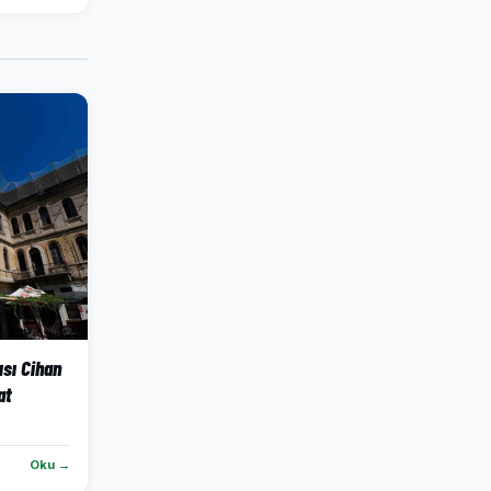
ısı Cihan
at
Oku →