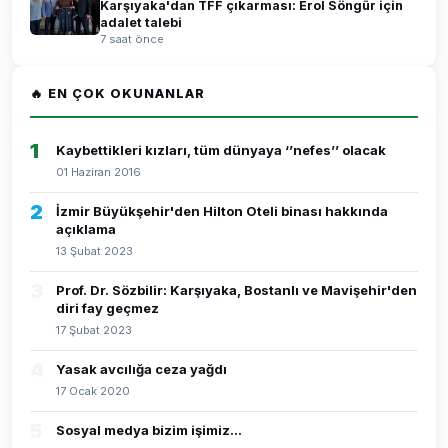
Karşıyaka'dan TFF çıkarması: Erol Söngür için
adalet talebi
7 saat önce
🔥 EN ÇOK OKUNANLAR
1
Kaybettikleri kızları, tüm dünyaya ‘’nefes’’ olacak
01 Haziran 2016
2
İzmir Büyükşehir'den Hilton Oteli binası hakkında
açıklama
13 Şubat 2023
3
Prof. Dr. Sözbilir: Karşıyaka, Bostanlı ve Mavişehir'den
diri fay geçmez
17 Şubat 2023
4
Yasak avcılığa ceza yağdı
17 Ocak 2020
5
Sosyal medya bizim işimiz...