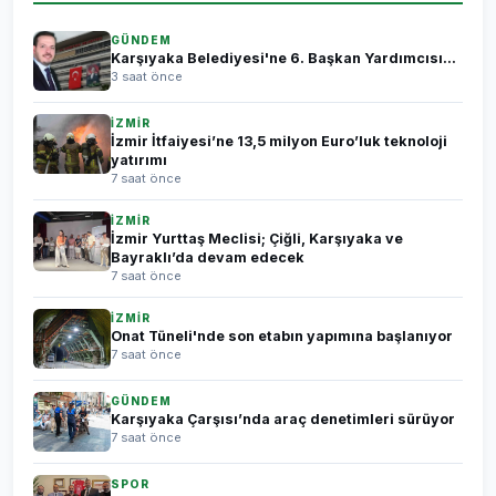
GÜNDEM
Karşıyaka Belediyesi'ne 6. Başkan Yardımcısı...
3 saat önce
İZMİR
İzmir İtfaiyesi’ne 13,5 milyon Euro’luk teknoloji
yatırımı
7 saat önce
İZMİR
İzmir Yurttaş Meclisi; Çiğli, Karşıyaka ve
Bayraklı’da devam edecek
7 saat önce
İZMİR
Onat Tüneli'nde son etabın yapımına başlanıyor
7 saat önce
GÜNDEM
Karşıyaka Çarşısı’nda araç denetimleri sürüyor
7 saat önce
SPOR