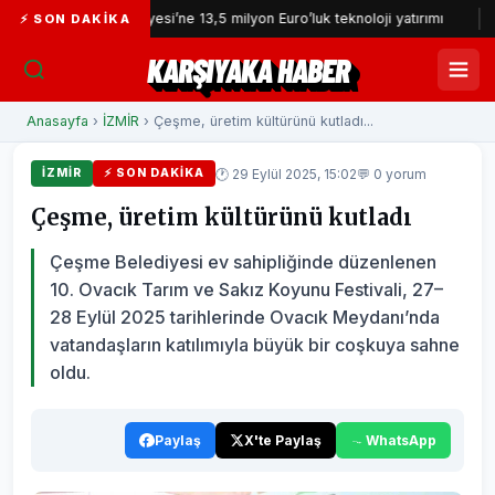
İzmir İtfaiyesi’ne 13,5 milyon Euro’luk teknoloji yatırımı
İzmir Yur
⚡ SON DAKIKA
KARŞIYAKA HABER
Anasayfa
›
İZMİR
› Çeşme, üretim kültürünü kutladı...
🕐 29 Eylül 2025, 15:02
💬 0 yorum
İZMİR
⚡ SON DAKIKA
Çeşme, üretim kültürünü kutladı
Çeşme Belediyesi ev sahipliğinde düzenlenen
10. Ovacık Tarım ve Sakız Koyunu Festivali, 27–
28 Eylül 2025 tarihlerinde Ovacık Meydanı’nda
vatandaşların katılımıyla büyük bir coşkuya sahne
oldu.
Paylaş
X'te Paylaş
WhatsApp