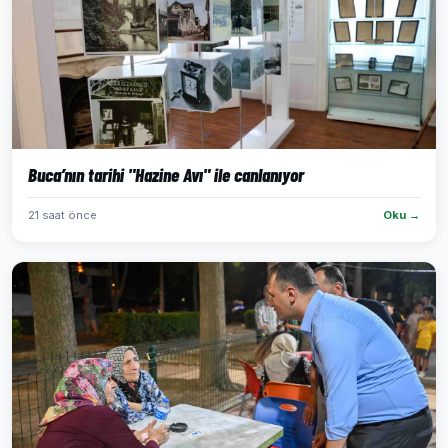
Buca’nın tarihi "Hazine Avı" ile canlanıyor
21 saat önce
Oku →