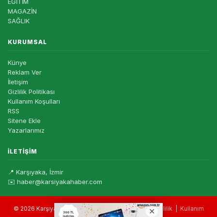
EĞİTİM
MAGAZİN
SAĞLIK
KURUMSAL
Künye
Reklam Ver
İletişim
Gizlilik Politikası
Kullanım Koşulları
RSS
Sitene Ekle
Yazarlarımız
İLETIŞIM
📍 Karşıyaka, İzmir
✉️ haber@karsiyakahaber.com
© 2026 Karşıyaka Haber — Tüm hakları saklıdır. |
Gizlilik
|
Kullanım