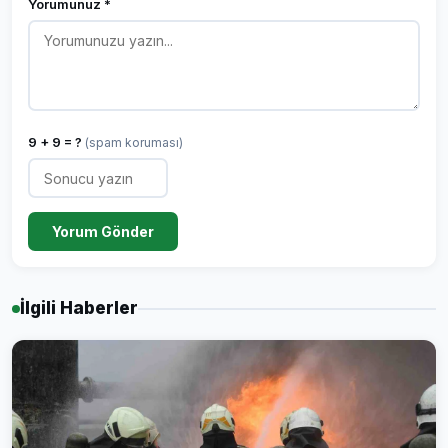
Yorumunuz *
9 + 9 = ?
(spam koruması)
Yorum Gönder
İlgili Haberler