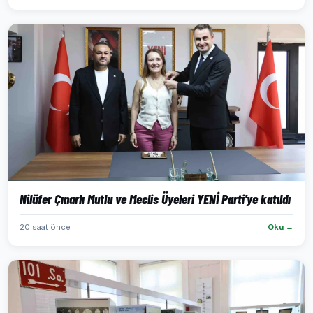
Nilüfer Çınarlı Mutlu ve Meclis Üyeleri YENİ Parti'ye katıldı
20 saat önce
Oku →