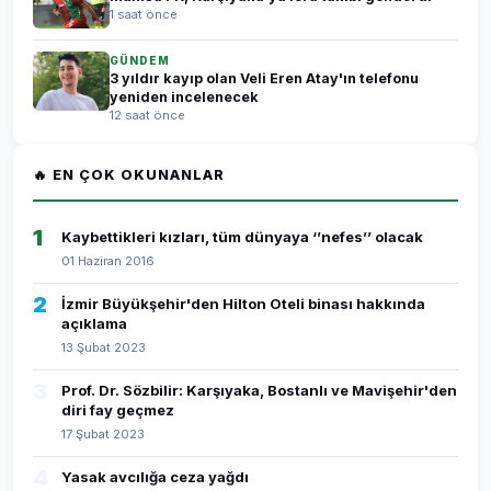
1 saat önce
GÜNDEM
3 yıldır kayıp olan Veli Eren Atay'ın telefonu
yeniden incelenecek
12 saat önce
🔥 EN ÇOK OKUNANLAR
1
Kaybettikleri kızları, tüm dünyaya ‘’nefes’’ olacak
01 Haziran 2016
2
İzmir Büyükşehir'den Hilton Oteli binası hakkında
açıklama
13 Şubat 2023
3
Prof. Dr. Sözbilir: Karşıyaka, Bostanlı ve Mavişehir'den
diri fay geçmez
17 Şubat 2023
4
Yasak avcılığa ceza yağdı