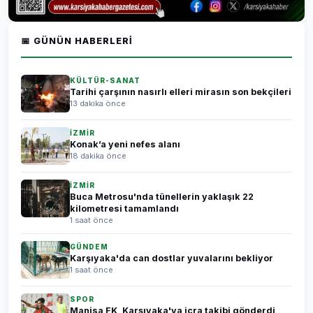
📅 GÜNÜN HABERLERI
KÜLTÜR-SANAT
Tarihi çarşının nasırlı elleri mirasın son bekçileri
13 dakika önce
İZMİR
Konak’a yeni nefes alanı
18 dakika önce
İZMİR
Buca Metrosu'nda tünellerin yaklaşık 22
kilometresi tamamlandı
1 saat önce
GÜNDEM
Karşıyaka'da can dostlar yuvalarını bekliyor
1 saat önce
SPOR
Manisa FK, Karşıyaka'ya icra takibi gönderdi