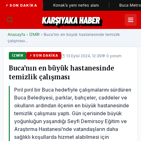
bekçileri
Konak’a yeni nefes alanı
Buca Metrosu'nda tün
⚡ SON DAKIKA
KARŞIYAKA HABER
Anasayfa
›
İZMİR
› Buca’nın en büyük hastanesinde temizlik
çalışması...
🕐 13 Eylül 2024, 12:39
💬 0 yorum
İZMİR
⚡ SON DAKIKA
Buca’nın en büyük hastanesinde
temizlik çalışması
Pırıl pırıl bir Buca hedefiyle çalışmalarını sürdüren
Buca Belediyesi, parklar, bahçeler, caddeler ve
okulların ardından ilçenin en büyük hastanesinde
temizlik çalışması yaptı. Gün içerisinde büyük
yoğunluğun yaşandığı Seyfi Demirsoy Eğitim ve
Araştırma Hastanesi’nde vatandaşların daha
sağlıklı koşullarda hizmet alabilmesi için