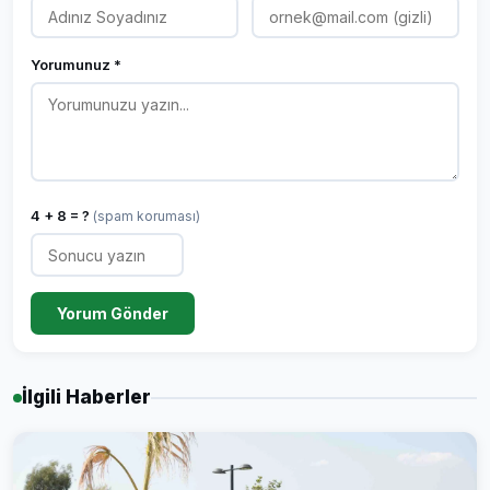
Yorumunuz *
4 + 8 = ?
(spam koruması)
Yorum Gönder
İlgili Haberler