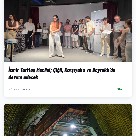
İzmir Yurttaş Meclisi; Çiğli, Karşıyaka ve Bayraklı’da
devam edecek
22 saat önce
Oku →