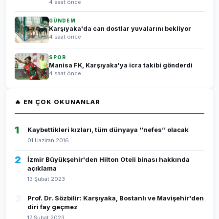
4 saat önce
GÜNDEM
Karşıyaka'da can dostlar yuvalarını bekliyor
4 saat önce
SPOR
Manisa FK, Karşıyaka'ya icra takibi gönderdi
4 saat önce
🔥 EN ÇOK OKUNANLAR
1
Kaybettikleri kızları, tüm dünyaya ‘’nefes’’ olacak
01 Haziran 2016
2
İzmir Büyükşehir'den Hilton Oteli binası hakkında
açıklama
13 Şubat 2023
3
Prof. Dr. Sözbilir: Karşıyaka, Bostanlı ve Mavişehir'den
diri fay geçmez
17 Şubat 2023