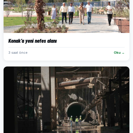
Konak’a yeni nefes alanı
3 saat önce
Oku →