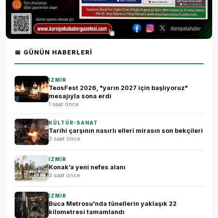
📅 GÜNÜN HABERLERI
İZMİR
TeosFest 2026, "yarın 2027 için başlıyoruz"
mesajıyla sona erdi
1 saat önce
KÜLTÜR-SANAT
Tarihi çarşının nasırlı elleri mirasın son bekçileri
3 saat önce
İZMİR
Konak’a yeni nefes alanı
3 saat önce
İZMİR
Buca Metrosu'nda tünellerin yaklaşık 22
kilometresi tamamlandı