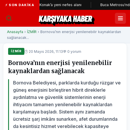
ri
Konak’a yeni nefes alanı
Buca Metrosu'nda tünelleri
⚡ SON DAKIKA
KARŞIYAKA HABER
Anasayfa
›
İZMİR
› Bornova’nın enerjisi yenilenebilir kaynaklardan
sağlanacak...
🕐 20 Mayıs 2026, 11:13
💬 0 yorum
İZMİR
Bornova’nın enerjisi yenilenebilir
kaynaklardan sağlanacak
Bornova Belediyesi, parklarda kurduğu rüzgar ve
güneş enerjisini birleştiren hibrit direklerle
aydınlatma ve güvenlik sistemlerinin enerji
ihtiyacını tamamen yenilenebilir kaynaklardan
karşılamaya başladı. Sistem aynı zamanda
ücretsiz şarj imkânı sunarken, afet durumlarında
da kesintisiz hizmet verebilecek kapasiteye