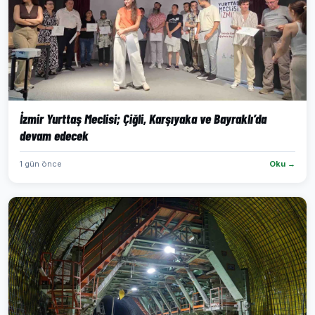
İzmir Yurttaş Meclisi; Çiğli, Karşıyaka ve Bayraklı’da
devam edecek
1 gün önce
Oku →