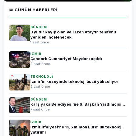
📅 GÜNÜN HABERLERI
GÜNDEM
3 yıldır kayıp olan Veli Eren Atay'ın telefonu
yeniden incelenecek
1 saat önce
İZMİR
Çandarlı Cumhuriyet Meydanı açıldı
2 saat önce
TEKNOLOJİ
İzmir'in kuzeyinde teknoloji üssü yükseliyor
2 saat önce
GÜNDEM
Karşıyaka Belediyesi'ne 6. Başkan Yardımcısı...
7 saat önce
İZMİR
İzmir İtfaiyesi’ne 13,5 milyon Euro’luk teknoloji
yatırımı