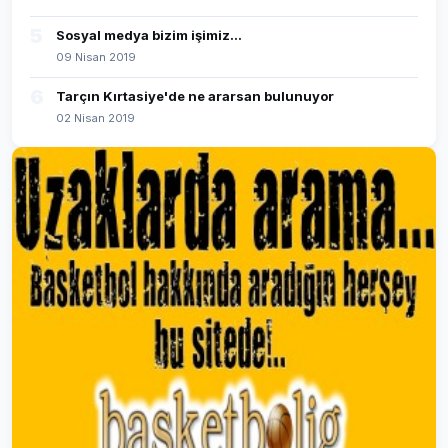
5
Sosyal medya bizim işimiz...
09 Nisan 2019
6
Tarçın Kırtasiye'de ne ararsan bulunuyor
02 Nisan 2019