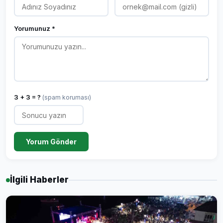
Yorumunuz *
3 + 3 = ?
(spam koruması)
Yorum Gönder
İlgili Haberler