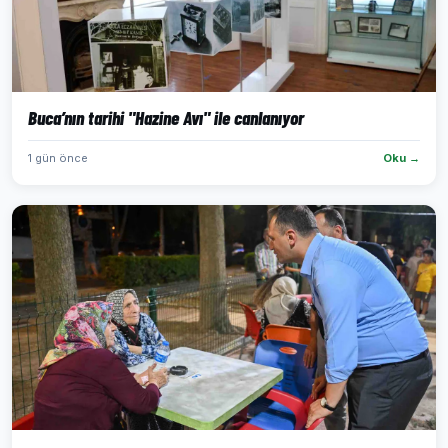
Buca’nın tarihi "Hazine Avı" ile canlanıyor
1 gün önce
Oku →