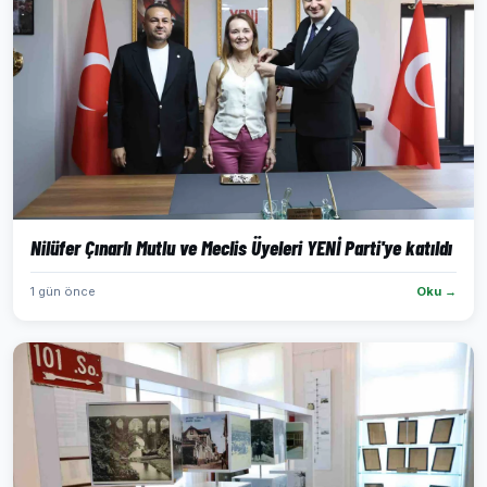
Nilüfer Çınarlı Mutlu ve Meclis Üyeleri YENİ Parti'ye katıldı
1 gün önce
Oku →