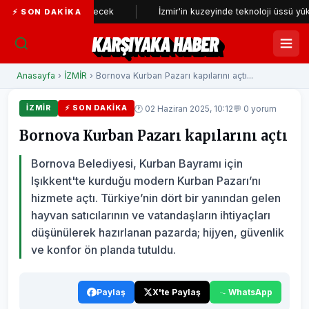
niden incelenecek
İzmir'in kuzeyinde teknoloji üssü yükseliyor
⚡ SON DAKIKA
KARŞIYAKA HABER
Anasayfa
›
İZMİR
› Bornova Kurban Pazarı kapılarını açtı...
🕐 02 Haziran 2025, 10:12
💬 0 yorum
İZMİR
⚡ SON DAKIKA
Bornova Kurban Pazarı kapılarını açtı
Bornova Belediyesi, Kurban Bayramı için
Işıkkent'te kurduğu modern Kurban Pazarı’nı
hizmete açtı. Türkiye’nin dört bir yanından gelen
hayvan satıcılarının ve vatandaşların ihtiyaçları
düşünülerek hazırlanan pazarda; hijyen, güvenlik
ve konfor ön planda tutuldu.
Paylaş
X'te Paylaş
WhatsApp