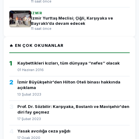
11 saat önce
İZMİR
İzmir Yurttaş Meclisi; Çiğli, Karşıyaka ve
Bayraklı’da devam edecek
11 saat önce
🔥 EN ÇOK OKUNANLAR
1
Kaybettikleri kızları, tüm dünyaya ‘’nefes’’ olacak
01 Haziran 2016
2
İzmir Büyükşehir'den Hilton Oteli binası hakkında
açıklama
13 Şubat 2023
3
Prof. Dr. Sözbilir: Karşıyaka, Bostanlı ve Mavişehir'den
diri fay geçmez
17 Şubat 2023
4
Yasak avcılığa ceza yağdı
17 Ocak 2020