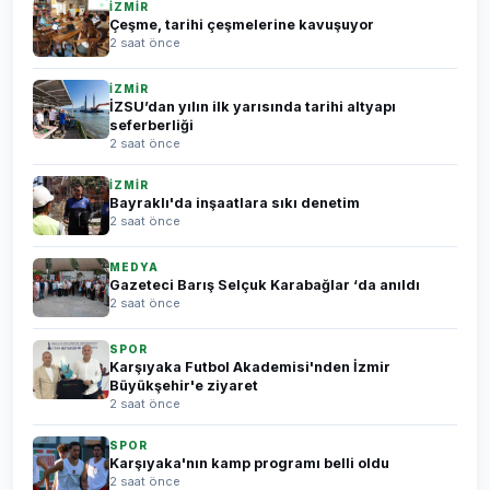
İZMİR
Çeşme, tarihi çeşmelerine kavuşuyor
2 saat önce
İZMİR
İZSU’dan yılın ilk yarısında tarihi altyapı
seferberliği
2 saat önce
İZMİR
Bayraklı'da inşaatlara sıkı denetim
2 saat önce
MEDYA
Gazeteci Barış Selçuk Karabağlar ‘da anıldı
2 saat önce
SPOR
Karşıyaka Futbol Akademisi'nden İzmir
Büyükşehir'e ziyaret
2 saat önce
SPOR
Karşıyaka'nın kamp programı belli oldu
2 saat önce