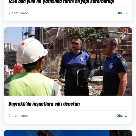
İZSU’dan yılın ilk yarısında tarihi altyapı seferberliği
2 saat önce
Oku →
Bayraklı'da inşaatlara sıkı denetim
2 saat önce
Oku →