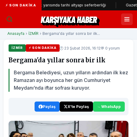
SU’dan yılın ilk yarısında tarihi altyapı seferberliği
Gazeteci Barış 
⚡ SON DAKIKA
KARŞIYAKA HABER
Anasayfa
›
İZMİR
› Bergama'da yıllar sonra bir ilk...
🕐 23 Şubat 2026, 16:12
💬 0 yorum
İZMİR
⚡ SON DAKIKA
Bergama'da yıllar sonra bir ilk
Bergama Belediyesi, uzun yılların ardından ilk kez
Ramazan ayı boyunca her gün Cumhuriyet
Meydanı’nda iftar sofrası kuruyor.
Paylaş
X'te Paylaş
WhatsApp