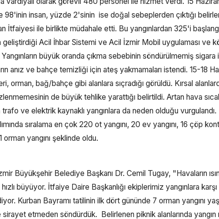
 vardiyalı olarak görevli 480 personel ile hizmet verdi. 15 Haziran
e 98'inin insan, yüzde 2'sinin ise doğal sebeplerden çıktığı belirle
 İtfaiyesi ile birlikte müdahale etti. Bu yangınlardan 325'i başlang
eliştirdiği Acil İhbar Sistemi ve Acil İzmir Mobil uygulaması ve k
u. Yangınların büyük oranda çıkma sebebinin söndürülmemiş sigara i
arın anız ve bahçe temizliği için ateş yakmamaları istendi. 15-18 Ha
eri, orman, bağ/bahçe gibi alanlara sıçradığı görüldü. Kırsal alanlar
lenmemesinin de büyük tehlike yarattığı belirtildi. Artan hava sıcakl
n trafo ve elektrik kaynaklı yangınlara da neden olduğu vurgulandı.
ılımında sıralama en çok 220 ot yangını, 20 ev yangını, 16 çöp ko
 11 orman yangını şeklinde oldu.
n İzmir Büyükşehir Belediye Başkanı Dr. Cemil Tugay, "Havaların ıs
zlı büyüyor. İtfaiye Daire Başkanlığı ekiplerimiz yangınlara karşı A
iyor. Kurban Bayramı tatilinin ilk dört gününde 7 orman yangını yaş
ne sirayet etmeden söndürdük. Belirlenen piknik alanlarında yangın r