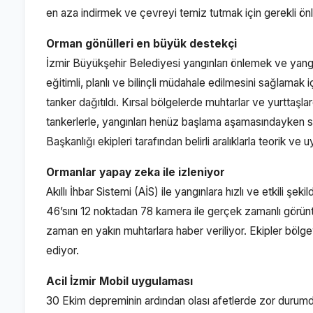
en aza indirmek ve çevreyi temiz tutmak için gerekli ön
Orman gönülleri en büyük destekçi
İzmir Büyükşehir Belediyesi yangınları önlemek ve yangın
eğitimli, planlı ve bilinçli müdahale edilmesini sağlamak
tanker dağıtıldı. Kırsal bölgelerde muhtarlar ve yurttaşla
tankerlerle, yangınları henüz başlama aşamasındayken sö
Başkanlığı ekipleri tarafından belirli aralıklarla teorik ve 
Ormanlar yapay zeka ile izleniyor
Akıllı İhbar Sistemi (AİS) ile yangınlara hızlı ve etkili şe
46’sını 12 noktadan 78 kamera ile gerçek zamanlı görüntü 
zaman en yakın muhtarlara haber veriliyor. Ekipler böl
ediyor.
Acil İzmir Mobil uygulaması
30 Ekim depreminin ardından olası afetlerde zor durumda