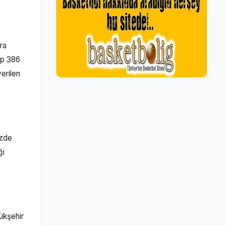
ra
hip 386
verilen
üzde
ğı
ükşehir