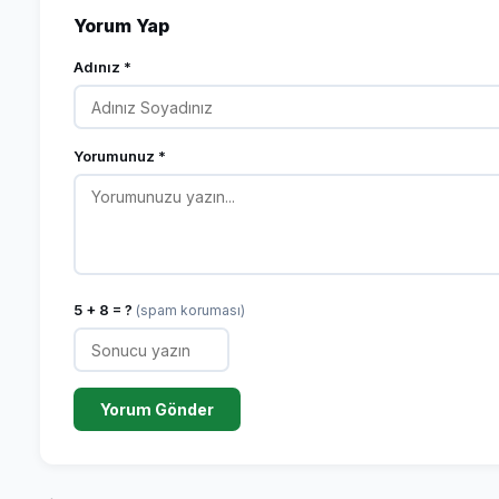
Yorum Yap
Adınız *
Yorumunuz *
5 + 8 = ?
(spam koruması)
Yorum Gönder