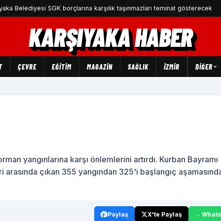
iyesi SGK borçlarına karşılık taşınmazları teminat gösterecek
Ka
KARŞIYAKA HABER
T
ÇEVRE
EĞİTİM
MAGAZİN
SAĞLIK
İZMİR
DIĞER
orman yangınlarına karşı önlemlerini artırdı. Kurban Bayramı
ihleri arasında çıkan 355 yangından 325'i başlangıç aşamasınd
Paylaş
X'te Paylaş
What