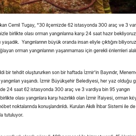
 Başkan Cemil Tugay, "30 ilçemizde 62 istasyonda 300 araç ve 3 va
le birlikte olası orman yangınlarına karşı 24 saat hazır bekliyoruz
yaşadık. Yangınlarının büyük oranda insan eliyle çıktığını biliyoruz
ğlayan orman yangınlarının yaşanmaması için gerekli önlemleri ala
ciddi bir tehdit oluştururken son bir haftada İzmir'in Bayındır, Menem
angınları yaşandı. İzmir Büyükşehir Belediyesi, her yaz olduğu g
ilçede 24 saat 62 istasyonda 300 araç ve 3 vardiya bin 95 yangın
ikte olası yangınlara karşı hazırlıklı olan İzmir İfaiyesi, orman kö
bet noktalarında konuşlandırıldı. Kurulan Akıllı İhbar Sistemi ile de
a tutuluyor.