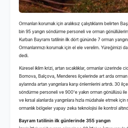
Ormanları korumak için aralıksız çalıştıklarını belirten
bin 95 yangın söndürme personeli ve orman gönüllülerimiz
Kurban Bayramı tatilinin ilk dört gününde 7 orman yangını 
Ormanlarımızı korumak için el ele verelim. Yüreğimizi da
dedi.
Küresel iklim krizi, artan sıcaklıklar, ormanlar üzerinde 
Bornova, Balçova, Menderes ilçelerinde art arda orman y
aylarında artan yangınlara karşı önlemlerini artırdı. 30 
söndürme personeli ve 900'e yakın orman gönüllüsü ile birl
ve kırsal alanlarda yangınlara hızla müdahale etmek için nö
ormanlık bölgeler yapay zeka teknolojisi ile kontrol altınd
Bayram tatilinin ilk günlerinde 355 yangın