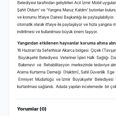
Belediyesi tarafından geliştirilen Acil İzmir Mobil uygul
Şahit Oldum’ ve ‘Yangına Maruz Kaldım’ butonları bulunu
ve konumu İtfaiye Dairesi Başkanlığı ile paylaşılabiliyo
otomatik olarak itfaiye ile paylaşılıyor ve hızla yangına
indirilmesi ve kullanılması büyük önem taşıyor.
Yangından etkilenen hayvanlar koruma altına alın
16 Haziran'da Seferihisar Akarca bölgesi Çiçek (Tavşa
Büyükşehir Belediyesi Veteriner İşleri Halk Sağlığı Da
Bakımevi ve Rehabilitasyon merkezinde tedaviye alın
Arama Kurtarma Derneği (Haktim), Sahil Güvenlik Ege 
Emniyet Müdürlüğü ve İzmir Büyükşehir Belediyesi Veter
kurtarılması sağlandı. Adada yapılan incelemede bir çok
Yorumlar (0)