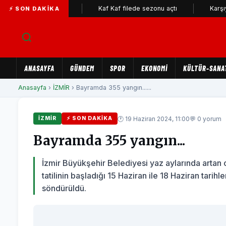
üyük ilgi...
Kaf Kaf filede sezonu açtı
Karşıyaka Beled
⚡ SON DAKIKA
ANASAYFA
GÜNDEM
SPOR
EKONOMİ
KÜLTÜR-SANA
Anasayfa
›
İZMİR
› Bayramda 355 yangın......
🕐 19 Haziran 2024, 11:00
💬 0 yorum
İZMİR
⚡ SON DAKIKA
Bayramda 355 yangın...
İzmir Büyükşehir Belediyesi yaz aylarında artan 
tatilinin başladığı 15 Haziran ile 18 Haziran tar
söndürüldü.