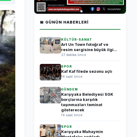
📅 GÜNÜN HABERLERI
KÜLTÜR-SANAT
Art Un Town fotoğraf ve
resim sergisine büyük ilgi...
27 dakika önce
SPOR
Kaf Kaf filede sezonu açtı
14 saat önce
GÜNDEM
Karşıyaka Belediyesi SGK
borçlarına karşılık
taşınmazları teminat
gösterecek
14 saat önce
SPOR
Karşıyaka Muhaymin
Mustafa'yı açıkladı