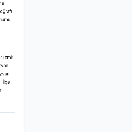
na
oğrafı
konumu
r İzmir
yvan
ayvan
 İlçe
n