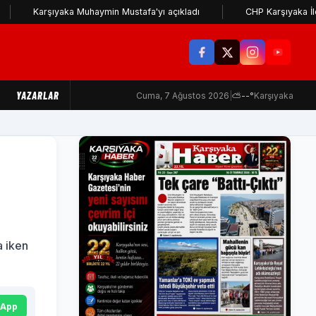
rşıyaka Muhaymin Mustafa'yı açıkladı
CHP Karşıyaka İlçe Başkan
YAZARLAR
Cuma, 7 Ağustos 2026
|
⛅
--°
Karşıyaka
a iken
sApp