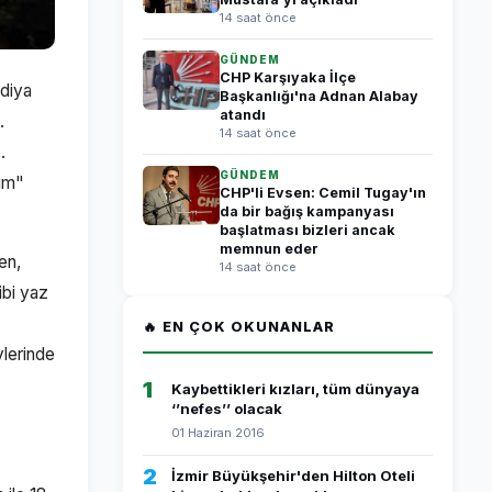
14 saat önce
GÜNDEM
CHP Karşıyaka İlçe
rdiya
Başkanlığı'na Adnan Alabay
atandı
.
14 saat önce
.
GÜNDEM
lım"
CHP'li Evsen: Cemil Tugay'ın
da bir bağış kampanyası
başlatması bizleri ancak
memnun eder
en,
14 saat önce
ibi yaz
🔥 EN ÇOK OKUNANLAR
ylerinde
1
Kaybettikleri kızları, tüm dünyaya
‘’nefes’’ olacak
01 Haziran 2016
2
İzmir Büyükşehir'den Hilton Oteli