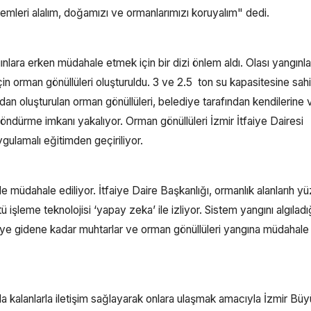
lemleri alalım, doğamızı ve ormanlarımızı koruyalım" dedi.
lara erken müdahale etmek için bir dizi önlem aldı. Olası yangınla
 için orman gönüllüleri oluşturuldu. 3 ve 2.5 ton su kapasitesine sa
rdan oluşturulan orman gönüllüleri, belediye tarafından kendilerine 
ndürme imkanı yakalıyor. Orman gönüllüleri İzmir İtfaiye Dairesi
uygulamalı eğitimden geçiriliyor.
kilde müdahale ediliyor. İtfaiye Daire Başkanlığı, ormanlık alanlarıh y
işleme teknolojisi ‘yapay zeka’ ile izliyor. Sistem yangını algıladı
geye gidene kadar muhtarlar ve orman gönüllüleri yangına müdahale
 kalanlarla iletişim sağlayarak onlara ulaşmak amacıyla İzmir Büy