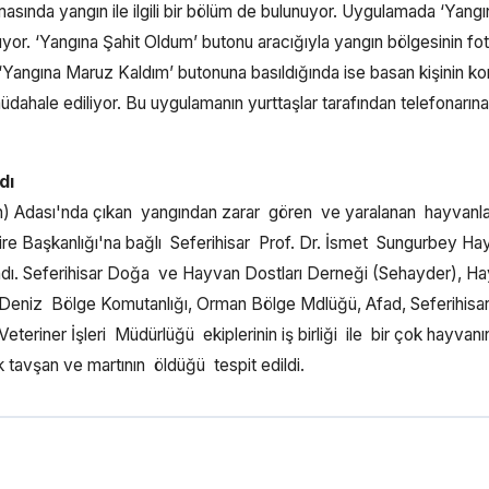
amasında yangın ile ilgili bir bölüm de bulunuyor. Uygulamada ‘Yangı
yor. ‘Yangına Şahit Oldum’ butonu aracığıyla yangın bölgesinin fot
r. ‘Yangına Maruz Kaldım’ butonuna basıldığında ise basan kişinin 
 müdahale ediliyor. Bu uygulamanın yurttaşlar tarafından telefonarına
dı
n) Adası'nda çıkan yangından zarar gören ve yaralanan hayvanla
ire Başkanlığı'na bağlı Seferihisar Prof. Dr. İsmet Sungurbey Ha
dı. Seferihisar Doğa ve Hayvan Dostları Derneği (Sehayder), H
Deniz Bölge Komutanlığı, Orman Bölge Mdlüğü, Afad, Seferihisar
iner İşleri Müdürlüğü ekiplerinin iş birliği ile bir çok hayvanı
 tavşan ve martının öldüğü tespit edildi.