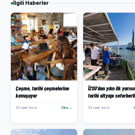
İlgili Haberler
Çeşme, tarihi çeşmelerine
İZSU’dan yılın ilk yarıs
kavuşuyor
tarihi altyapı seferberli
23 saat önce
Oku →
23 saat önce