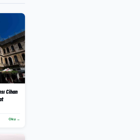
ısı Cihan
at
Oku →