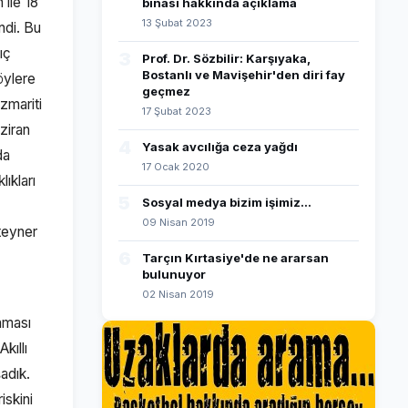
 ile 18
binası hakkında açıklama
13 Şubat 2023
ndi. Bu
ıç
3
Prof. Dr. Sözbilir: Karşıyaka,
Bostanlı ve Mavişehir'den diri fay
öylere
geçmez
zmariti
17 Şubat 2023
ziran
4
Yasak avcılığa ceza yağdı
da
17 Ocak 2020
ıkları
5
Sosyal medya bizim işimiz...
09 Nisan 2019
nteyner
6
Tarçın Kırtasiye'de ne ararsan
bulunuyor
02 Nisan 2019
ınması
kıllı
adık.
iskini