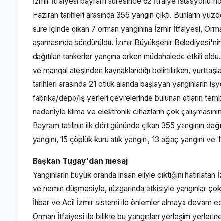
İzmir İtfaiyesi bayram süresince 62 İtfaiye İstasyonu'nda
Haziran tarihleri arasında 355 yangın çıktı. Bunların yüzd
süre içinde çıkan 7 orman yangınına İzmir İtfaiyesi, Orman
aşamasında söndürüldü. İzmir Büyükşehir Belediyesi'nin g
dağıtılan tankerler yangına erken müdahalede etkili old
ve mangal ateşinden kaynaklandığı belirtilirken, yurttaşl
tarihleri arasında 21 otluk alanda başlayan yangınların işy
fabrika/depo/iş yerleri çevrelerinde bulunan otların temiz
nedeniyle klima ve elektronik cihazların çok çalışmasını
Bayram tatilinin ilk dört gününde çıkan 355 yangının dağ
yangını, 15 çöplük kuru atık yangını, 13 ağaç yangını ve
Başkan Tugay'dan mesaj
Yangınların büyük oranda insan eliyle çıktığını hatırlata
ve nemin düşmesiyle, rüzgarında etkisiyle yangınlar çok hı
İhbar ve Acil İzmir sistemi ile önlemler almaya devam ed
Orman İtfaiyesi ile bilikte bu yangınları yerleşim yerleri