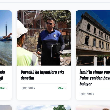
ında
Bayraklı'da inşaatlara sıkı
İzmir’in simge yap
ği
denetim
Palas yeniden hay
buluyor
Oku →
1 gün önce
Oku →
1 gün önce