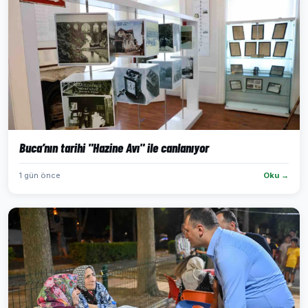
Buca’nın tarihi "Hazine Avı" ile canlanıyor
1 gün önce
Oku →