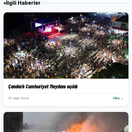
İlgili Haberler
Çandarlı Cumhuriyet Meydanı açıldı
10 saat önce
Oku →