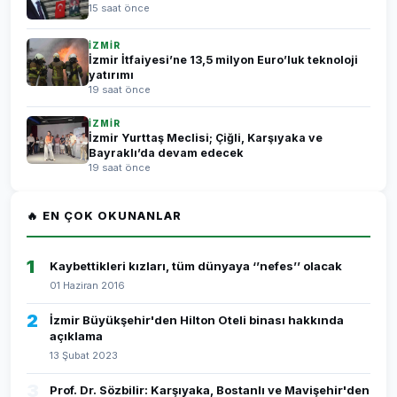
15 saat önce
İZMİR
İzmir İtfaiyesi’ne 13,5 milyon Euro’luk teknoloji
yatırımı
19 saat önce
İZMİR
İzmir Yurttaş Meclisi; Çiğli, Karşıyaka ve
Bayraklı’da devam edecek
19 saat önce
🔥 EN ÇOK OKUNANLAR
1
Kaybettikleri kızları, tüm dünyaya ‘’nefes’’ olacak
01 Haziran 2016
2
İzmir Büyükşehir'den Hilton Oteli binası hakkında
açıklama
13 Şubat 2023
3
Prof. Dr. Sözbilir: Karşıyaka, Bostanlı ve Mavişehir'den