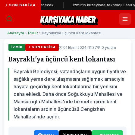
yeniden incelenecek
İzmir'in kuzeyinde teknoloji üssü yükseliyor
⚡ SON DAKIKA
KARŞIYAKA HABER
Anasayfa
›
İZMİR
› Bayraklı'ya üçüncü kent lokantası...
🕐 01 Ekim 2024, 11:37
💬 0 yorum
İZMİR
⚡ SON DAKIKA
Bayraklı'ya üçüncü kent lokantası
Bayraklı Belediyesi, vatandaşların uygun fiyatlı ve
sağlıklı yemeklere ulaşmasını sağlamak amacıyla
hayata geçirdiği kent lokantalarına bir yenisini
daha ekledi. Daha önce Soğukkuyu Mahallesi ve
Mansuroğlu Mahallesi'nde hizmete giren kent
lokantaların ardının üçüncüsü Cengizhan
Mahallesi'nde açıldı.