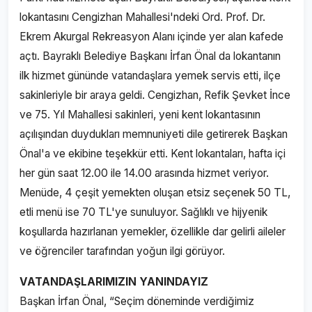
lokantasını Cengizhan Mahallesi'ndeki Ord. Prof. Dr.
Ekrem Akurgal Rekreasyon Alanı içinde yer alan kafede
açtı. Bayraklı Belediye Başkanı İrfan Önal da lokantanın
ilk hizmet gününde vatandaşlara yemek servis etti, ilçe
sakinleriyle bir araya geldi. Cengizhan, Refik Şevket İnce
ve 75. Yıl Mahallesi sakinleri, yeni kent lokantasının
açılışından duydukları memnuniyeti dile getirerek Başkan
Önal'a ve ekibine teşekkür etti. Kent lokantaları, hafta içi
her gün saat 12.00 ile 14.00 arasında hizmet veriyor.
Menüde, 4 çeşit yemekten oluşan etsiz seçenek 50 TL,
etli menü ise 70 TL'ye sunuluyor. Sağlıklı ve hijyenik
koşullarda hazırlanan yemekler, özellikle dar gelirli aileler
ve öğrenciler tarafından yoğun ilgi görüyor.
VATANDAŞLARIMIZIN YANINDAYIZ
Başkan İrfan Önal, “Seçim döneminde verdiğimiz