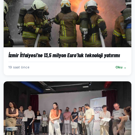
İzmir İtfaiyesi’ne 13,5 milyon Euro’luk teknoloji yatırımı
19 saat önce
Oku →