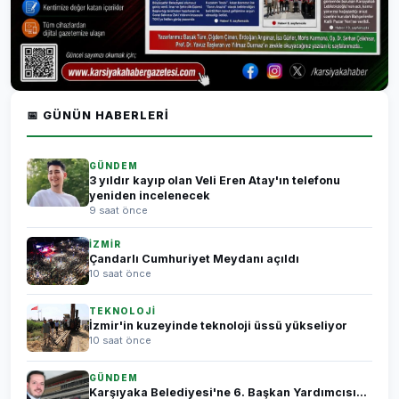
📅 GÜNÜN HABERLERI
GÜNDEM
3 yıldır kayıp olan Veli Eren Atay'ın telefonu
yeniden incelenecek
9 saat önce
İZMİR
Çandarlı Cumhuriyet Meydanı açıldı
10 saat önce
TEKNOLOJİ
İzmir'in kuzeyinde teknoloji üssü yükseliyor
10 saat önce
GÜNDEM
Karşıyaka Belediyesi'ne 6. Başkan Yardımcısı...