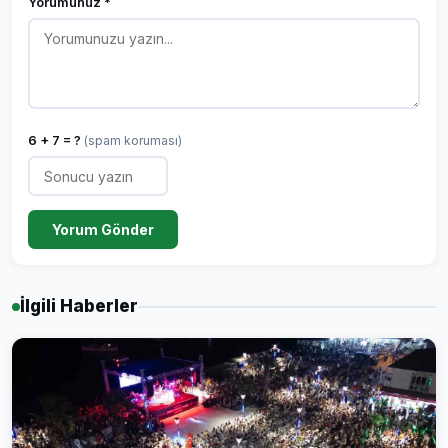
Yorumunuz *
6 + 7 = ?
(spam koruması)
Yorum Gönder
İlgili Haberler