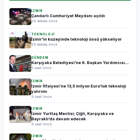
İZMİR
Çandarlı Cumhuriyet Meydanı açıldı
24 dakika önce
TEKNOLOJİ
İzmir'in kuzeyinde teknoloji üssü yükseliyor
29 dakika önce
GÜNDEM
Karşıyaka Belediyesi'ne 6. Başkan Yardımcısı...
5 saat önce
İZMİR
İzmir İtfaiyesi’ne 13,5 milyon Euro’luk teknoloji
yatırımı
9 saat önce
İZMİR
İzmir Yurttaş Meclisi; Çiğli, Karşıyaka ve
Bayraklı’da devam edecek
9 saat önce
İZMİR