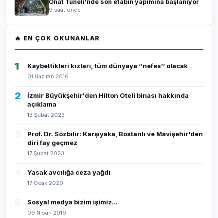
Onat Tüneli'nde son etabın yapımına başlanıyor
9 saat önce
🔥 EN ÇOK OKUNANLAR
1
Kaybettikleri kızları, tüm dünyaya ‘’nefes’’ olacak
01 Haziran 2016
2
İzmir Büyükşehir'den Hilton Oteli binası hakkında
açıklama
13 Şubat 2023
3
Prof. Dr. Sözbilir: Karşıyaka, Bostanlı ve Mavişehir'den
diri fay geçmez
17 Şubat 2023
4
Yasak avcılığa ceza yağdı
17 Ocak 2020
5
Sosyal medya bizim işimiz...
09 Nisan 2019