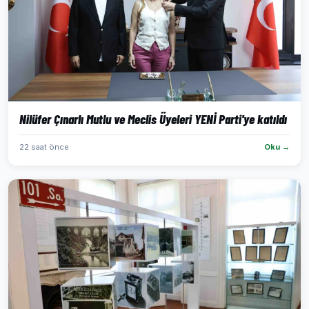
Nilüfer Çınarlı Mutlu ve Meclis Üyeleri YENİ Parti'ye katıldı
22 saat önce
Oku →