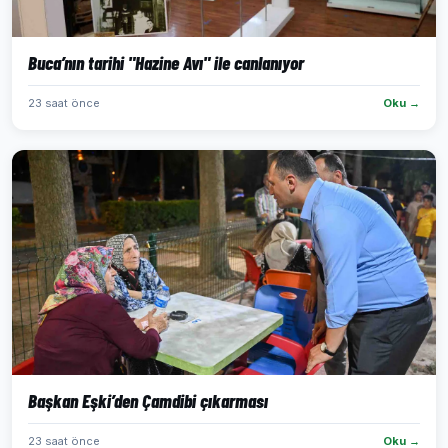
Buca’nın tarihi "Hazine Avı" ile canlanıyor
23 saat önce
Oku →
Başkan Eşki’den Çamdibi çıkarması
23 saat önce
Oku →