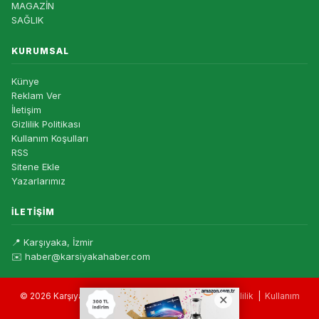
MAGAZİN
SAĞLIK
KURUMSAL
Künye
Reklam Ver
İletişim
Gizlilik Politikası
Kullanım Koşulları
RSS
Sitene Ekle
Yazarlarımız
İLETIŞIM
📍 Karşıyaka, İzmir
✉️ haber@karsiyakahaber.com
© 2026 Karşıyaka Haber — Tüm hakları saklıdır. |
Gizlilik
|
Kullanım
Koşulları