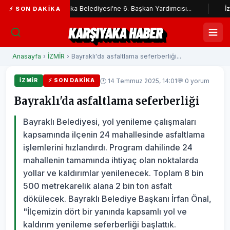
Karşıyaka Belediyesi'ne 6. Başkan Yardımcısı...
İzmir İtfaiyes
⚡ SON DAKIKA
KARŞIYAKA HABER
Anasayfa
›
İZMİR
› Bayraklı'da asfaltlama seferberliği...
🕐 14 Temmuz 2025, 14:01
💬 0 yorum
İZMİR
⚡ SON DAKIKA
Bayraklı'da asfaltlama seferberliği
Bayraklı Belediyesi, yol yenileme çalışmaları
kapsamında ilçenin 24 mahallesinde asfaltlama
işlemlerini hızlandırdı. Program dahilinde 24
mahallenin tamamında ihtiyaç olan noktalarda
yollar ve kaldırımlar yenilenecek. Toplam 8 bin
500 metrekarelik alana 2 bin ton asfalt
dökülecek. Bayraklı Belediye Başkanı İrfan Önal,
"İlçemizin dört bir yanında kapsamlı yol ve
kaldırım yenileme seferberliği başlattık.