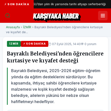
İZSU’dan yılın ilk yarısında tarihi altyapı seferberliği
Ga
⚡ SON DAKIKA
KARŞIYAKA HABER
Anasayfa
›
İZMİR
› Bayraklı Belediyesi'nden öğrencilere kırtasiye
ve kıyafet de...
🕐 07 Eylül 2025, 14:40
💬 0 yorum
İZMİR
⚡ SON DAKIKA
Bayraklı Belediyesi'nden öğrencilere
kırtasiye ve kıyafet desteği
Bayraklı Belediyesi, 2025-2026 eğitim-öğretim
yılında da eğitim desteklerini sürdürüyor. Bu
kapsamda, ihtiyaç sahibi öğrencilere kırtasiye
malzemesi ve kışlık kıyafet desteği sağlayan
belediye, ailelerin yükünü bir nebze olsun
hafifletmeyi hedefliyor.