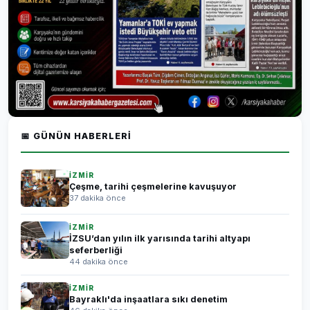
📅 GÜNÜN HABERLERI
İZMİR
Çeşme, tarihi çeşmelerine kavuşuyor
37 dakika önce
İZMİR
İZSU’dan yılın ilk yarısında tarihi altyapı
seferberliği
44 dakika önce
İZMİR
Bayraklı'da inşaatlara sıkı denetim