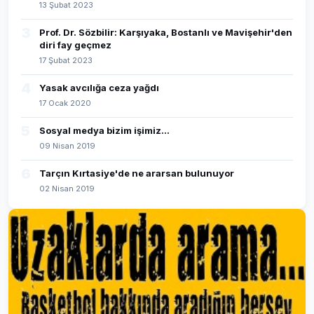
13 Şubat 2023
3
Prof. Dr. Sözbilir: Karşıyaka, Bostanlı ve Mavişehir'den
diri fay geçmez
17 Şubat 2023
4
Yasak avcılığa ceza yağdı
17 Ocak 2020
5
Sosyal medya bizim işimiz...
09 Nisan 2019
6
Tarçın Kırtasiye'de ne ararsan bulunuyor
02 Nisan 2019