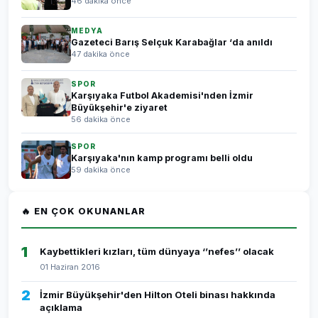
46 dakika önce
MEDYA
Gazeteci Barış Selçuk Karabağlar ‘da anıldı
47 dakika önce
SPOR
Karşıyaka Futbol Akademisi'nden İzmir
Büyükşehir'e ziyaret
56 dakika önce
SPOR
Karşıyaka'nın kamp programı belli oldu
59 dakika önce
🔥 EN ÇOK OKUNANLAR
1
Kaybettikleri kızları, tüm dünyaya ‘’nefes’’ olacak
01 Haziran 2016
2
İzmir Büyükşehir'den Hilton Oteli binası hakkında
açıklama