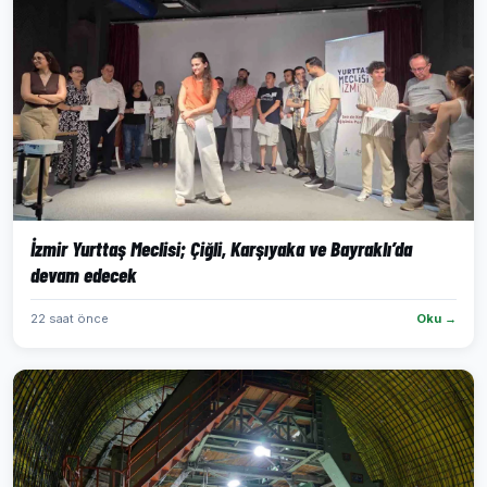
İzmir Yurttaş Meclisi; Çiğli, Karşıyaka ve Bayraklı’da
devam edecek
22 saat önce
Oku →