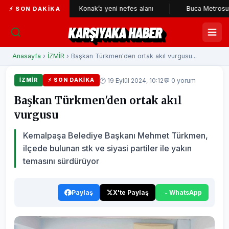
ileri
Konak’a yeni nefes alanı
Buca Metrosu'nda tünelle
⚡ SON DAKIKA
KARŞIYAKA HABER
Anasayfa
›
İZMİR
› Başkan Türkmen'den ortak akıl vurgusu...
🕐 19 Eylül 2024, 10:12
💬 0 yorum
İZMİR
⚡ SON DAKIKA
Başkan Türkmen'den ortak akıl
vurgusu
Kemalpaşa Belediye Başkanı Mehmet Türkmen,
ilçede bulunan stk ve siyasi partiler ile yakın
temasını sürdürüyor
Paylaş
X'te Paylaş
WhatsApp