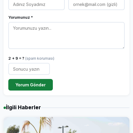
Yorumunuz *
2 + 9 = ?
(spam koruması)
Yorum Gönder
İlgili Haberler