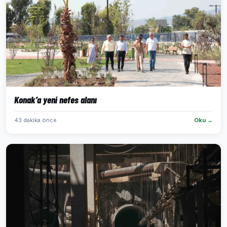
Konak’a yeni nefes alanı
43 dakika önce
Oku →