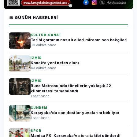
📅 GÜNÜN HABERLERI
KÜLTÜR-SANAT
Tarihi çarşının nasırlı elleri mirasın son bekçileri
38 dakika önce
İZMİR
Konak’a yeni nefes alanı
43 dakika önce
İZMİR
Buca Metrosu'nda tünellerin yaklaşık 22
kilometresi tamamlandı
1 saat önce
GÜNDEM
Karşıyaka'da can dostlar yuvalarını bekliyor
1 saat önce
SPOR
Manisa FK, Karşıyaka'ya icra takibi gönderdi