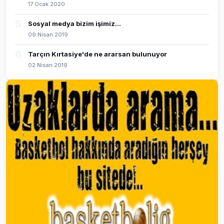
17 Ocak 2020
5
Sosyal medya bizim işimiz...
09 Nisan 2019
6
Tarçın Kırtasiye'de ne ararsan bulunuyor
02 Nisan 2019