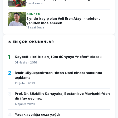
1 saat önce
GÜNDEM
3 yıldır kayıp olan Veli Eren Atay'ın telefonu
yeniden incelenecek
12 saat önce
🔥 EN ÇOK OKUNANLAR
1
Kaybettikleri kızları, tüm dünyaya ‘’nefes’’ olacak
01 Haziran 2016
2
İzmir Büyükşehir'den Hilton Oteli binası hakkında
açıklama
13 Şubat 2023
3
Prof. Dr. Sözbilir: Karşıyaka, Bostanlı ve Mavişehir'den
diri fay geçmez
17 Şubat 2023
4
Yasak avcılığa ceza yağdı