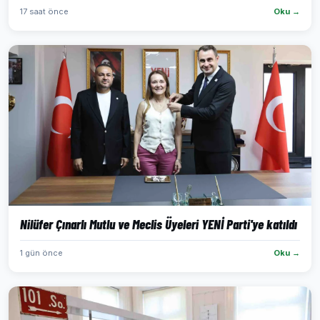
17 saat önce
Oku →
Nilüfer Çınarlı Mutlu ve Meclis Üyeleri YENİ Parti'ye katıldı
1 gün önce
Oku →