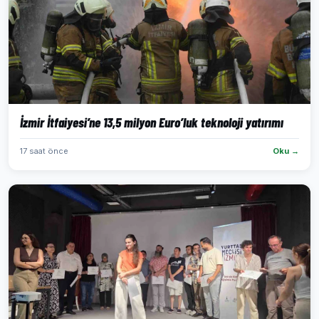
İzmir İtfaiyesi’ne 13,5 milyon Euro’luk teknoloji yatırımı
17 saat önce
Oku →