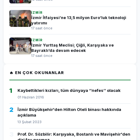
İZMİR
İzmir İtfaiyesi’ne 13,5 milyon Euro’luk teknoloji
yatırımı
17 saat önce
İZMİR
İzmir Yurttaş Meclisi; Çiğli, Karşıyaka ve
Bayraklı’da devam edecek
17 saat önce
🔥 EN ÇOK OKUNANLAR
1
Kaybettikleri kızları, tüm dünyaya ‘’nefes’’ olacak
01 Haziran 2016
2
İzmir Büyükşehir'den Hilton Oteli binası hakkında
açıklama
13 Şubat 2023
3
Prof. Dr. Sözbilir: Karşıyaka, Bostanlı ve Mavişehir'den
diri fay geçmez