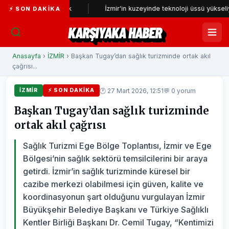
ncelenecek
İzmir'in kuzeyinde teknoloji üssü yükseliyor
⚡ SON DAKIKA
KARŞIYAKA HABER
Anasayfa
›
İZMİR
› Başkan Tugay’dan sağlık turizminde ortak akıl
çağrısı...
🕐 27 Mart 2026, 12:51
💬 0 yorum
İZMİR
⚡ SON DAKIKA
Başkan Tugay’dan sağlık turizminde
ortak akıl çağrısı
Sağlık Turizmi Ege Bölge Toplantısı, İzmir ve Ege
Bölgesi’nin sağlık sektörü temsilcilerini bir araya
getirdi. İzmir’in sağlık turizminde küresel bir
cazibe merkezi olabilmesi için güven, kalite ve
koordinasyonun şart olduğunu vurgulayan İzmir
Büyükşehir Belediye Başkanı ve Türkiye Sağlıklı
Kentler Birliği Başkanı Dr. Cemil Tugay, “Kentimizi