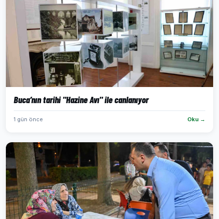
Buca’nın tarihi "Hazine Avı" ile canlanıyor
1 gün önce
Oku →