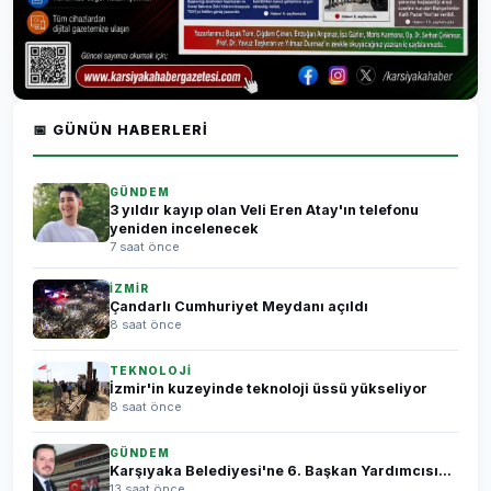
📅 GÜNÜN HABERLERI
GÜNDEM
3 yıldır kayıp olan Veli Eren Atay'ın telefonu
yeniden incelenecek
7 saat önce
İZMİR
Çandarlı Cumhuriyet Meydanı açıldı
8 saat önce
TEKNOLOJİ
İzmir'in kuzeyinde teknoloji üssü yükseliyor
8 saat önce
GÜNDEM
Karşıyaka Belediyesi'ne 6. Başkan Yardımcısı...
13 saat önce