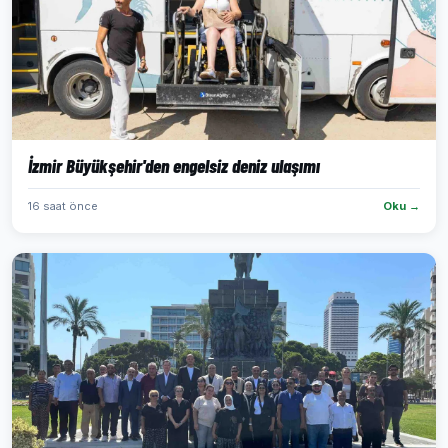
İzmir Büyükşehir'den engelsiz deniz ulaşımı
16 saat önce
Oku →