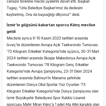
cenaze törenine meclis üyelerini davet etti. Başkan
Tugay, “Urla Belediye Başkan’ımız da dedesini
kaybetmiş. Ona da başsağlığı diliyoruz” dedi.
İzmir’in göğsünü kabartan sporcu Kılınç meclise
geldi
Mecliste ayrıca 9-10 Kasım 2023 tarihleri arasında
İsveç’te düzenlenen Avrupa Açık Taekwondo Turnuvası
‘73 Kilogram Erkekler Kategorisi’nde üçüncü, 30-31 Mart
2024 tarihleri arasında Skopje Makedonya Avrupa Açık
Taekwondo Turnuvası ‘78 Kilogram Genç Erkekler
Kategorisi’nde Avrupa Şampiyonu, 23-31 Ekim 2024
tarihleri arasında Bahreyn’in Manama şehrinde
düzenlenen Dünya Okul Sporlar Yaz Oyunları ‘73
Kilogram Erkekler Kategorisi’nde Dünya Şampiyonu olan
İzmir Büyükşehir Belediyesi Spor Kulübü Lisanslı
sporcusu Mahir Miran Kılınç’a 1 adet Ata Altın karşılığı olan