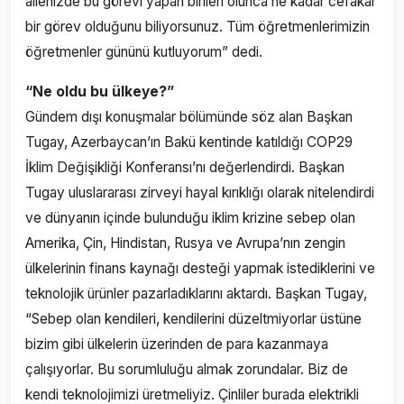
ailenizde bu görevi yapan birileri olunca ne kadar cefakar
bir görev olduğunu biliyorsunuz. Tüm öğretmenlerimizin
öğretmenler gününü kutluyorum” dedi.
“Ne oldu bu ülkeye?”
Gündem dışı konuşmalar bölümünde söz alan Başkan
Tugay, Azerbaycan’ın Bakü kentinde katıldığı COP29
İklim Değişikliği Konferansı’nı değerlendirdi. Başkan
Tugay uluslararası zirveyi hayal kırıklığı olarak nitelendirdi
ve dünyanın içinde bulunduğu iklim krizine sebep olan
Amerika, Çin, Hindistan, Rusya ve Avrupa’nın zengin
ülkelerinin finans kaynağı desteği yapmak istediklerini ve
teknolojik ürünler pazarladıklarını aktardı. Başkan Tugay,
“Sebep olan kendileri, kendilerini düzeltmiyorlar üstüne
bizim gibi ülkelerin üzerinden de para kazanmaya
çalışıyorlar. Bu sorumluluğu almak zorundalar. Biz de
kendi teknolojimizi üretmeliyiz. Çinliler burada elektrikli