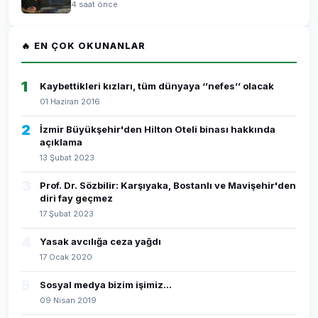
4 saat önce
🔥 EN ÇOK OKUNANLAR
1
Kaybettikleri kızları, tüm dünyaya ‘’nefes’’ olacak
01 Haziran 2016
2
İzmir Büyükşehir'den Hilton Oteli binası hakkında
açıklama
13 Şubat 2023
3
Prof. Dr. Sözbilir: Karşıyaka, Bostanlı ve Mavişehir'den
diri fay geçmez
17 Şubat 2023
4
Yasak avcılığa ceza yağdı
17 Ocak 2020
5
Sosyal medya bizim işimiz...
09 Nisan 2019