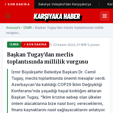
lunda
Sakarya Voleybol'dan Karşıyaka'ya
Karşıyaka Ru
⚡ SON DAKIKA
KARŞIYAKA HABER
Anasayfa
›
İZMİR
› Başkan Tugay'dan meclis toplantısında millilik
vurgusu...
🕐 23 Kasım 2024, 01:18
💬 0 yorum
İZMİR
⚡ SON DAKIKA
Başkan Tugay'dan meclis
toplantısında millilik vurgusu
İzmir Büyükşehir Belediye Başkanı Dr. Cemil
Tugay, meclis toplantısında önemli mesajlar verdi.
Azerbaycan'da katıldığı COP29 İklim Değişikliği
Konferansı'nda yaşadığı hayal kırıklığını aktaran
Başkan Tugay, “İklim krizine sebep olan ülkeler
önlem alacaklarına bize nasıl borç vereceklerini,
finans kaynaklarını nasıl sağlayacaklarını anlatıyor.