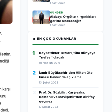
1 saat önce
GÜNDEM
Alabay: Örgütte kırgınlıkları
geride bırakacağız
1 saat önce
y,
🔥 EN ÇOK OKUNANLAR
.
1
Kaybettikleri kızları, tüm dünyaya
lettim.
‘’nefes’’ olacak
nçliği
01 Haziran 2016
2
İzmir Büyükşehir'den Hilton Oteli
binası hakkında açıklama
13 Şubat 2023
 karşı
3
Prof. Dr. Sözbilir: Karşıyaka,
ğunu
Bostanlı ve Mavişehir'den diri fay
geçmez
a
17 Şubat 2023
 dedi.