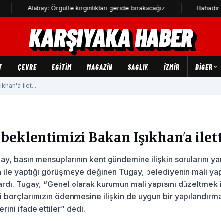
abay: Örgütte kırgınlıkları geride bırakacağız
Bahadır Kul: Deniz 
KARŞIYAKA HABER
T
ÇEVRE
EĞİTİM
MAGAZİN
SAĞLIK
İZMİR
DIĞER
han'a ilet...
beklentimizi Bakan Işıkhan'a ilet
y, basın mensuplarının kent gündemine ilişkin sorularını yan
 ile yaptığı görüşmeye değinen Tugay, belediyenin mali yap
ardı. Tugay, “Genel olarak kurumun mali yapısını düzeltmek 
 borçlarımızın ödenmesine ilişkin de uygun bir yapılandırm
ini ifade ettiler” dedi.