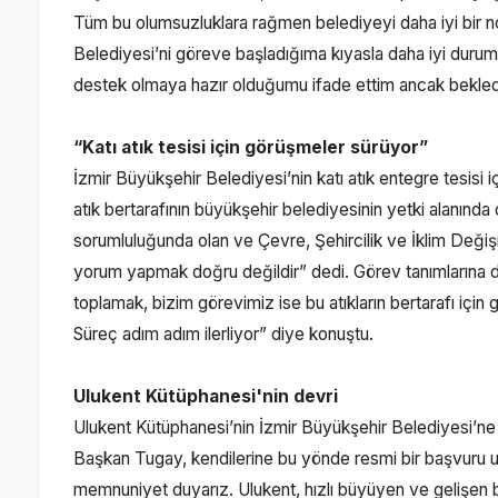
Tüm bu olumsuzluklara rağmen belediyeyi daha iyi bir n
Belediyesi’ni göreve başladığıma kıyasla daha iyi durumd
destek olmaya hazır olduğumu ifade ettim ancak beklediğ
“Katı atık tesisi için görüşmeler sürüyor”
İzmir Büyükşehir Belediyesi’nin katı atık entegre tesisi
atık bertarafının büyükşehir belediyesinin yetki alanınd
sorumluluğunda olan ve Çevre, Şehircilik ve İklim Değişikl
yorum yapmak doğru değildir” dedi. Görev tanımlarına di
toplamak, bizim görevimiz ise bu atıkların bertarafı için g
Süreç adım adım ilerliyor” diye konuştu.
Ulukent Kütüphanesi'nin devri
Ulukent Kütüphanesi’nin İzmir Büyükşehir Belediyesi’ne 
Başkan Tugay, kendilerine bu yönde resmi bir başvuru u
memnuniyet duyarız. Ulukent, hızlı büyüyen ve gelişen b