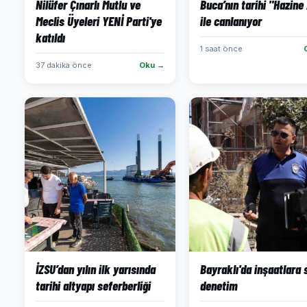
Nilüfer Çınarlı Mutlu ve
Buca’nın tarihi "Hazine 
Meclis Üyeleri YENİ Parti'ye
ile canlanıyor
katıldı
1 saat önce
37 dakika önce
Oku →
İZSU’dan yılın ilk yarısında
Bayraklı'da inşaatlara 
tarihi altyapı seferberliği
denetim