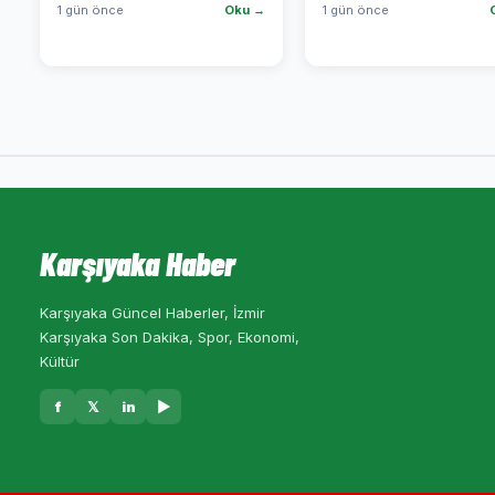
1 gün önce
Oku →
1 gün önce
Karşıyaka Haber
Karşıyaka Güncel Haberler, İzmir
Karşıyaka Son Dakika, Spor, Ekonomi,
Kültür
f
𝕏
in
▶