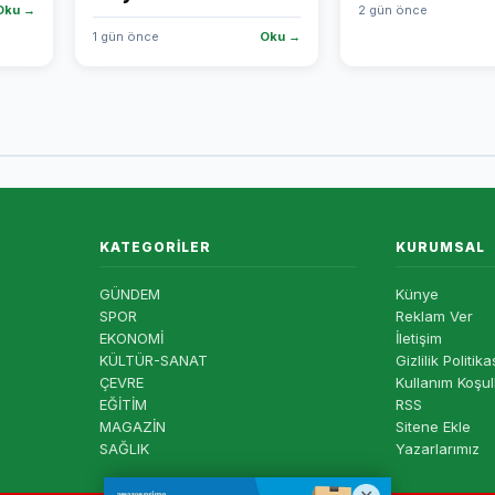
Oku →
2 gün önce
1 gün önce
Oku →
KATEGORILER
KURUMSAL
GÜNDEM
Künye
SPOR
Reklam Ver
EKONOMİ
İletişim
KÜLTÜR-SANAT
Gizlilik Politika
ÇEVRE
Kullanım Koşul
EĞİTİM
RSS
MAGAZİN
Sitene Ekle
SAĞLIK
Yazarlarımız