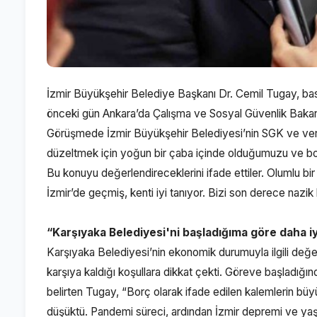
İzmir Büyükşehir Belediye Başkanı Dr. Cemil Tugay, bası
önceki gün Ankara’da Çalışma ve Sosyal Güvenlik Bakanı V
Görüşmede İzmir Büyükşehir Belediyesi’nin SGK ve vergi 
düzeltmek için yoğun bir çaba içinde olduğumuzu ve borç
Bu konuyu değerlendireceklerini ifade ettiler. Olumlu 
İzmir’de geçmiş, kenti iyi tanıyor. Bizi son derece nazik
“Karşıyaka Belediyesi'ni başladığıma göre daha i
Karşıyaka Belediyesi’nin ekonomik durumuyla ilgili de
karşıya kaldığı koşullara dikkat çekti. Göreve başladığı
belirten Tugay, “Borç olarak ifade edilen kalemlerin b
düşüktü. Pandemi süreci, ardından İzmir depremi ve yaşan