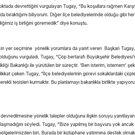
oktada devrettiğini vurgulayan Tugay, “Bu koşullara rağmen Karş
a bıraktığımı biliyorum. Diğer ilçe belediyelerinde olduğu gibi h
imiz iş birliğini göremedik” diye konuştu.
 için yer seçimine yönelik yorumlara da yanıt veren Başkan Tugay,
a olduğunu vurguladı. Tugay, “Çöp bertarafı Büyükşehir Belediyesi’
iği Bakanlığı ile yürütülen bir süreçtir. ‘Ben isterim, istemem’ şek
kkat çeken Tugay, “İlçe belediyelerinin görevi sokaklardaki çöple
erekli tesisleri kurmaktır. Bu planlamayı bakanlıkla birlikte yapıyoru
devredilmesine yönelik talepler olduğuna ilişkin soruyu yanıtlayan
laşmadığını söyledi. Tugay, “Bize yapılmış bir başvuru yok ancak
ölgelerimizden biri. Burada bir kütüphane yatırımına destek olma