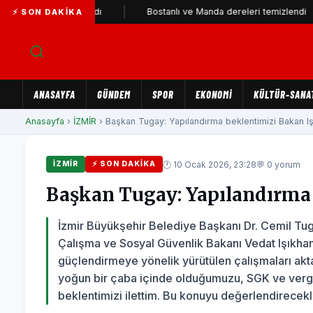
rti'ye katıldı
Bostanlı ve Manda dereleri temizlendi
Al
⚡ SON DAKIKA
ANASAYFA
GÜNDEM
SPOR
EKONOMİ
KÜLTÜR-SANA
Anasayfa
›
İZMİR
› Başkan Tugay: Yapılandırma beklentimizi Bakan Işık
🕐 10 Ocak 2026, 23:28
💬 0 yorum
İZMİR
⚡ SON DAKIKA
Başkan Tugay: Yapılandırma 
İzmir Büyükşehir Belediye Başkanı Dr. Cemil Tuga
Çalışma ve Sosyal Güvenlik Bakanı Vedat Işıkhan
güçlendirmeye yönelik yürütülen çalışmaları akt
yoğun bir çaba içinde olduğumuzu, SGK ve vergi
beklentimizi ilettim. Bu konuyu değerlendirecekler