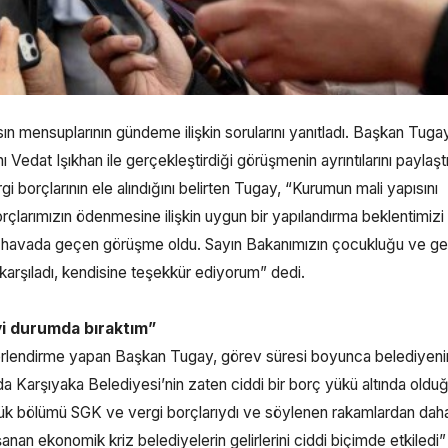
n mensuplarının gündeme ilişkin sorularını yanıtladı. Başkan Tuga
edat Işıkhan ile gerçekleştirdiği görüşmenin ayrıntılarını paylaştı
borçlarının ele alındığını belirten Tugay, “Kurumun mali yapısını
larımızın ödenmesine ilişkin uygun bir yapılandırma beklentimizi i
bir havada geçen görüşme oldu. Sayın Bakanımızın çocukluğu ve ge
 karşıladı, kendisine teşekkür ediyorum” dedi.
yi durumda bıraktım”
ğerlendirme yapan Başkan Tugay, görev süresi boyunca belediyenin
nda Karşıyaka Belediyesi’nin zaten ciddi bir borç yükü altında oldu
üyük bölümü SGK ve vergi borçlarıydı ve söylenen rakamlardan dah
an ekonomik kriz belediyelerin gelirlerini ciddi biçimde etkiledi”