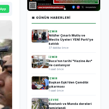
sApp
📅 GÜNÜN HABERLERI
İZMİR
Nilüfer Çınarlı Mutlu ve
Meclis Üyeleri YENİ Parti'ye
katıldı
37 dakika önce
İZMİR
Buca’nın tarihi "Hazine Avı"
ile canlanıyor
1 saat önce
İZMİR
Başkan Eşki’den Çamdibi
çıkarması
1 saat önce
ÇEVRE
Bostanlı ve Manda dereleri
temizlendi