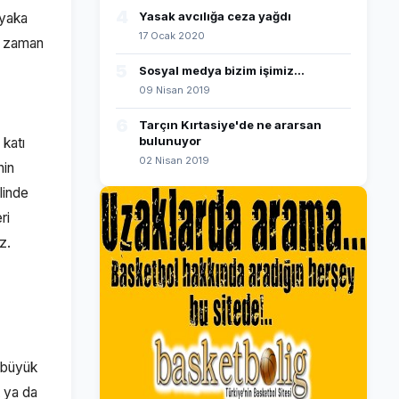
4
Yasak avcılığa ceza yağdı
ıyaka
17 Ocak 2020
er zaman
5
Sosyal medya bizim işimiz...
09 Nisan 2019
6
Tarçın Kırtasiye'de ne ararsan
bulunuyor
 katı
02 Nisan 2019
nin
linde
ri
z.
 büyük
k ya da