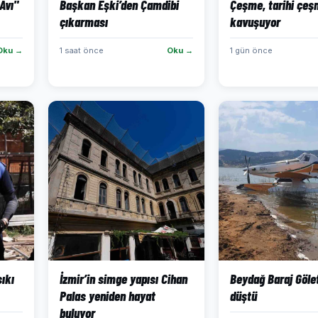
Avı"
Başkan Eşki’den Çamdibi
Çeşme, tarihi çeş
çıkarması
kavuşuyor
Oku →
1 saat önce
Oku →
1 gün önce
sıkı
İzmir’in simge yapısı Cihan
Beydağ Baraj Göle
Palas yeniden hayat
düştü
buluyor