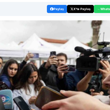
Paylaş
X'te Paylaş
What