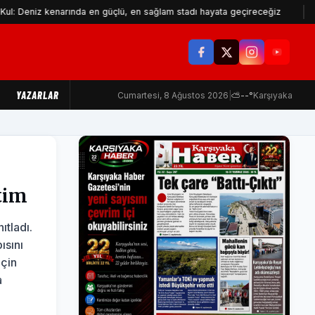
kenarında en güçlü, en sağlam stadı hayata geçireceğiz
Makine M
YAZARLAR
Cumartesi, 8 Ağustos 2026
|
⛅
--°
Karşıyaka
tim
ıtladı.
ısını
için
a