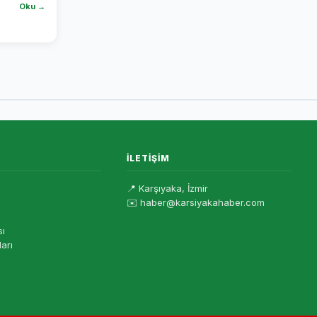
Oku →
İLETIŞIM
📍 Karşıyaka, İzmir
✉️ haber@karsiyakahaber.com
sı
ları