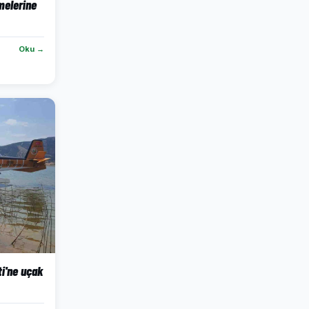
melerine
Oku →
ti'ne uçak