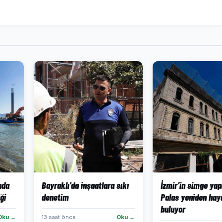
ında
Bayraklı'da inşaatlara sıkı
İzmir’in simge yap
ği
denetim
Palas yeniden hay
buluyor
Oku →
13 saat önce
Oku →