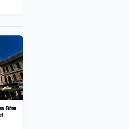
ısı Cihan
at