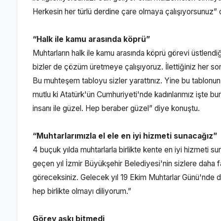
Herkesin her türlü derdine çare olmaya çalışıyorsunuz” 
“Halk ile kamu arasında köprü”
Muhtarların halk ile kamu arasında köprü görevi üstlendiğin
bizler de çözüm üretmeye çalışıyoruz. İlettiğiniz her so
Bu muhteşem tabloyu sizler yarattınız. Yine bu tablonu
mutlu ki Atatürk'ün Cumhuriyeti'nde kadınlarımız işte bura
insanı ile güzel. Hep beraber güzel” diye konuştu.
“Muhtarlarımızla el ele en iyi hizmeti sunacağız”
4 buçuk yılda muhtarlarla birlikte kente en iyi hizmeti 
geçen yıl İzmir Büyükşehir Belediyesi'nin sizlere daha fa
göreceksiniz. Gelecek yıl 19 Ekim Muhtarlar Günü'nde dah
hep birlikte olmayı diliyorum.”
Görev aşkı bitmedi