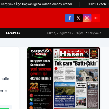
lçe Başkanlığı'na Adnan Alabay atandı
CHP'li Evsen: Cemil Tugay
YAZARLAR
Cuma, 7 Ağustos 2026
|
⛅
--°
Karşıyaka
halle
erle