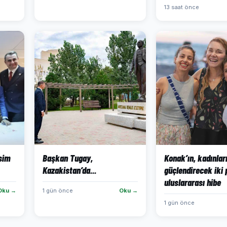
13 saat önce
isim
Başkan Tugay,
Konak’ın, kadınlar
Kazakistan’da...
güçlendirecek iki 
uluslararası hibe
Oku →
1 gün önce
Oku →
1 gün önce