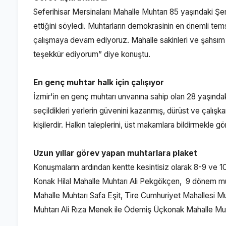
Seferihisar Mersinalanı Mahalle Muhtarı 85 yaşındaki Şer
ettiğini söyledi. Muhtarların demokrasinin en önemli tems
çalışmaya devam ediyoruz. Mahalle sakinleri ve şahsım 
teşekkür ediyorum” diye konuştu.
En genç muhtar halk için çalışıyor
İzmir'in en genç muhtarı unvanına sahip olan 28 yaşındak
seçildikleri yerlerin güvenini kazanmış, dürüst ve çalışkan
kişilerdir. Halkın taleplerini, üst makamlara bildirmekle g
Uzun yıllar görev yapan muhtarlara plaket
Konuşmaların ardından kentte kesintisiz olarak 8-9 ve 
Konak Hilal Mahalle Muhtarı Ali Pekgökçen, 9 dönem muht
Mahalle Muhtarı Safa Eşit, Tire Cumhuriyet Mahallesi M
Muhtarı Ali Rıza Menek ile Ödemiş Üçkonak Mahalle Muht