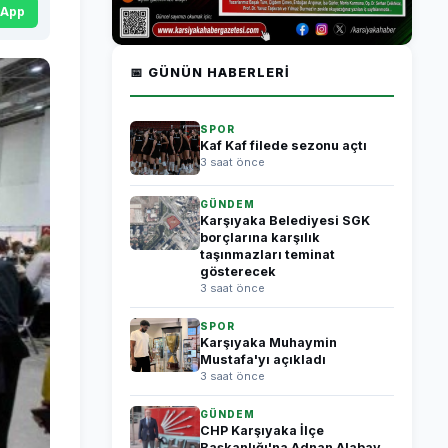
sApp
📅 GÜNÜN HABERLERI
SPOR
Kaf Kaf filede sezonu açtı
3 saat önce
GÜNDEM
Karşıyaka Belediyesi SGK
borçlarına karşılık
taşınmazları teminat
gösterecek
3 saat önce
SPOR
Karşıyaka Muhaymin
Mustafa'yı açıkladı
3 saat önce
GÜNDEM
CHP Karşıyaka İlçe
Başkanlığı'na Adnan Alabay