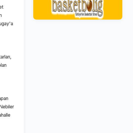
et
n
Tugay'a
rları,
olan
.
yapan
Nebiler
ahalle