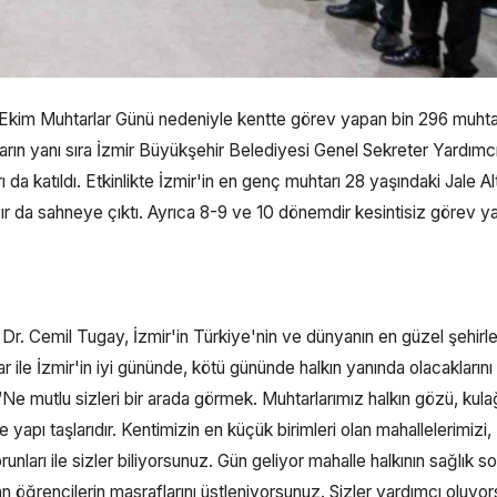
Ekim Muhtarlar Günü nedeniyle kentte görev yapan bin 296 muhtar
rın yanı sıra İzmir Büyükşehir Belediyesi Genel Sekreter Yardımcı
da katıldı. Etkinlikte İzmir'in en genç muhtarı 28 yaşındaki Jale A
yır da sahneye çıktı. Ayrıca 8-9 ve 10 dönemdir kesintisiz görev y
. Cemil Tugay, İzmir'in Türkiye'nin ve dünyanın en güzel şehirl
 ile İzmir'in iyi gününde, kötü gününde halkın yanında olacaklarını
 mutlu sizleri bir arada görmek. Muhtarlarımız halkın gözü, kulağ
apı taşlarıdır. Kentimizin en küçük birimleri olan mahallelerimizi,
nları ile sizler biliyorsunuz. Gün geliyor mahalle halkının sağlık so
an öğrencilerin masraflarını üstleniyorsunuz. Sizler yardımcı oluyo