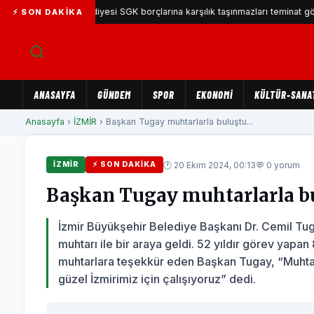
ıyaka Belediyesi SGK borçlarına karşılık taşınmazları teminat gösterecek
⚡ SON DAKIKA
ANASAYFA
GÜNDEM
SPOR
EKONOMİ
KÜLTÜR-SANA
Anasayfa
›
İZMİR
› Başkan Tugay muhtarlarla buluştu...
🕐 20 Ekim 2024, 00:13
💬 0 yorum
İZMİR
⚡ SON DAKIKA
Başkan Tugay muhtarlarla b
İzmir Büyükşehir Belediye Başkanı Dr. Cemil Tug
muhtarı ile bir araya geldi. 52 yıldır görev yapa
muhtarlara teşekkür eden Başkan Tugay, “Muhtarla
güzel İzmirimiz için çalışıyoruz” dedi.