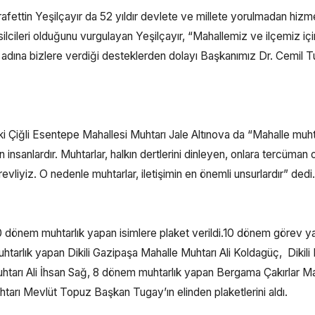
afettin Yeşilçayır da 52 yıldır devlete ve millete yorulmadan hizm
ilcileri olduğunu vurgulayan Yeşilçayır, “Mahallemiz ve ilçemiz içi
adına bizlere verdiği desteklerden dolayı Başkanımız Dr. Cemil 
i Çiğli Esentepe Mahallesi Muhtarı Jale Altınova da “Mahalle muhta
 insanlardır. Muhtarlar, halkın dertlerini dinleyen, onlara tercüman 
örevliyiz. O nedenle muhtarlar, iletişimin en önemli unsurlardır” dedi
10 dönem muhtarlık yapan isimlere plaket verildi.10 dönem görev 
arlık yapan Dikili Gazipaşa Mahalle Muhtarı Ali Koldagüç, Dikili 
uhtarı Ali İhsan Sağ, 8 dönem muhtarlık yapan Bergama Çakırlar M
arı Mevlüt Topuz Başkan Tugay’ın elinden plaketlerini aldı.