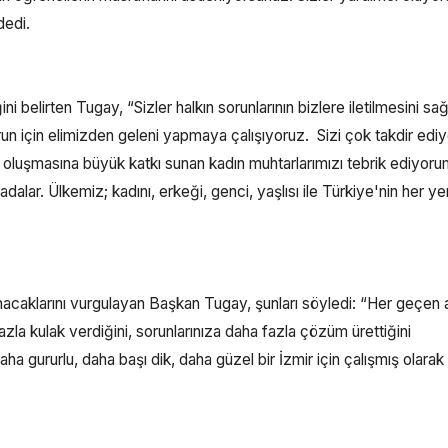
dedi.
i belirten Tugay, “Sizler halkın sorunlarının bizlere iletilmesini sağ
run için elimizden geleni yapmaya çalışıyoruz. Sizi çok takdir edi
n oluşmasına büyük katkı sunan kadın muhtarlarımızı tebrik ediyor
dalar. Ülkemiz; kadını, erkeği, genci, yaşlısı ile Türkiye'nin her y
sunacaklarını vurgulayan Başkan Tugay, şunları söyledi: “Her geçen 
zla kulak verdiğini, sorunlarınıza daha fazla çözüm ürettiğini
a gururlu, daha başı dik, daha güzel bir İzmir için çalışmış olarak