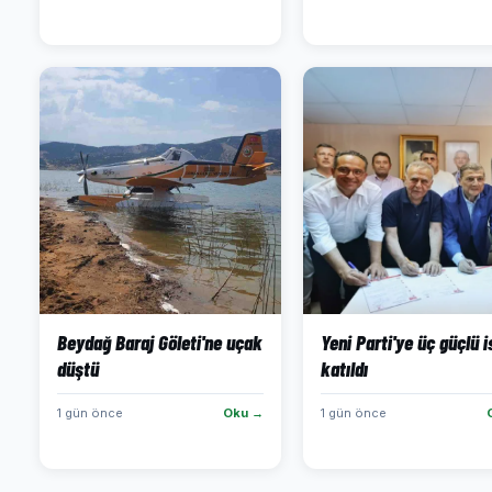
Beydağ Baraj Göleti'ne uçak
Yeni Parti'ye üç güçlü 
düştü
katıldı
1 gün önce
Oku →
1 gün önce