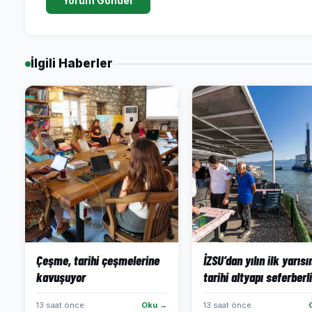
Yorum Gönder
İlgili Haberler
Çeşme, tarihi çeşmelerine
İZSU’dan yılın ilk yarıs
kavuşuyor
tarihi altyapı seferberli
13 saat önce
Oku →
13 saat önce