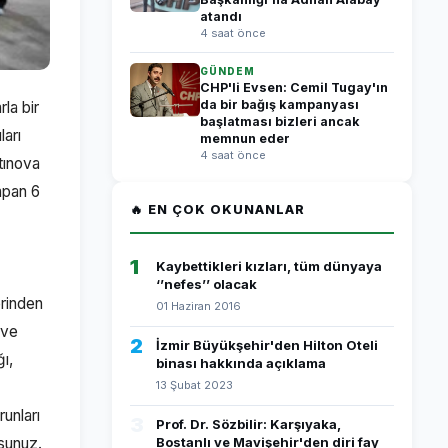
atandı
4 saat önce
GÜNDEM
CHP'li Evsen: Cemil Tugay'ın
da bir bağış kampanyası
la bir
başlatması bizleri ancak
ları
memnun eder
4 saat önce
ltınova
apan 6
🔥 EN ÇOK OKUNANLAR
1
Kaybettikleri kızları, tüm dünyaya
‘’nefes’’ olacak
erinden
01 Haziran 2016
 ve
2
İzmir Büyükşehir'den Hilton Oteli
ı,
binası hakkında açıklama
13 Şubat 2023
runları
3
Prof. Dr. Sözbilir: Karşıyaka,
rsunuz.
Bostanlı ve Mavişehir'den diri fay