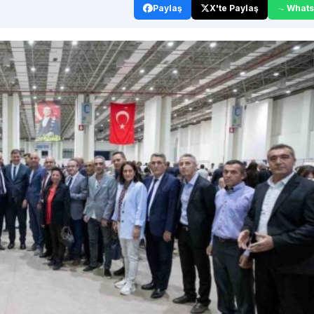
Paylaş
X'te Paylaş
What