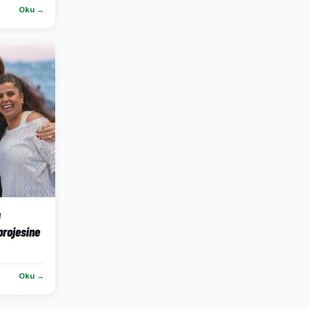
Oku →
ı
projesine
Oku →