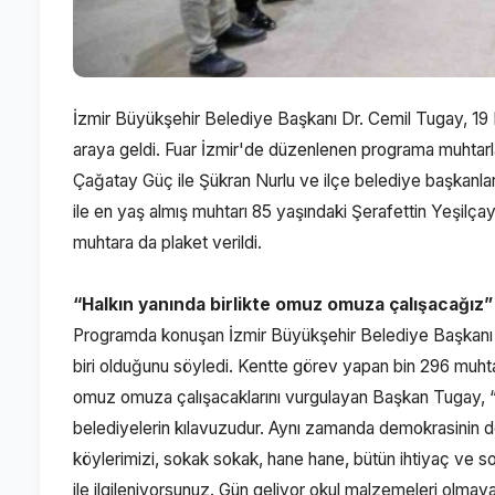
İzmir Büyükşehir Belediye Başkanı Dr. Cemil Tugay, 19 
araya geldi. Fuar İzmir'de düzenlenen programa muhtarla
Çağatay Güç ile Şükran Nurlu ve ilçe belediye başkanları 
ile en yaş almış muhtarı 85 yaşındaki Şerafettin Yeşilça
muhtara da plaket verildi.
“Halkın yanında birlikte omuz omuza çalışacağız”
Programda konuşan İzmir Büyükşehir Belediye Başkanı Dr
biri olduğunu söyledi. Kentte görev yapan bin 296 muhtar
omuz omuza çalışacaklarını vurgulayan Başkan Tugay, “Ne
belediyelerin kılavuzudur. Aynı zamanda demokrasinin de y
köylerimizi, sokak sokak, hane hane, bütün ihtiyaç ve soru
ile ilgileniyorsunuz. Gün geliyor okul malzemeleri olmay