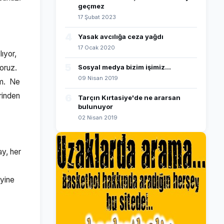
geçmez
17 Şubat 2023
4
Yasak avcılığa ceza yağdı
17 Ocak 2020
lıyor,
5
yoruz.
Sosyal medya bizim işimiz...
09 Nisan 2019
um. Ne
erinden
6
Tarçın Kırtasiye'de ne ararsan
bulunuyor
02 Nisan 2019
ay, her
 yine