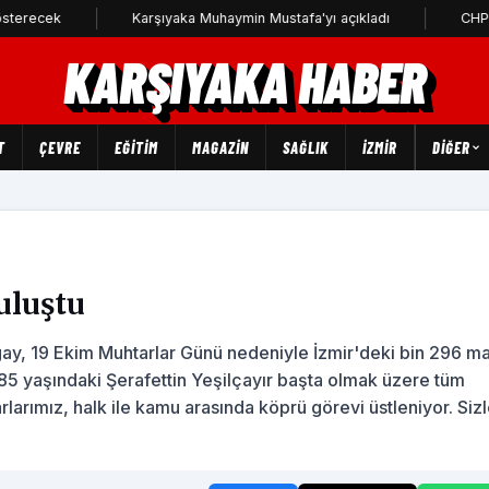
Karşıyaka Muhaymin Mustafa'yı açıkladı
CHP Karşıyaka İ
KARŞIYAKA HABER
T
ÇEVRE
EĞİTİM
MAGAZİN
SAĞLIK
İZMİR
DIĞER
uluştu
ay, 19 Ekim Muhtarlar Günü nedeniyle İzmir'deki bin 296 ma
n 85 yaşındaki Şerafettin Yeşilçayır başta olmak üzere tüm
rımız, halk ile kamu arasında köprü görevi üstleniyor. Sizl