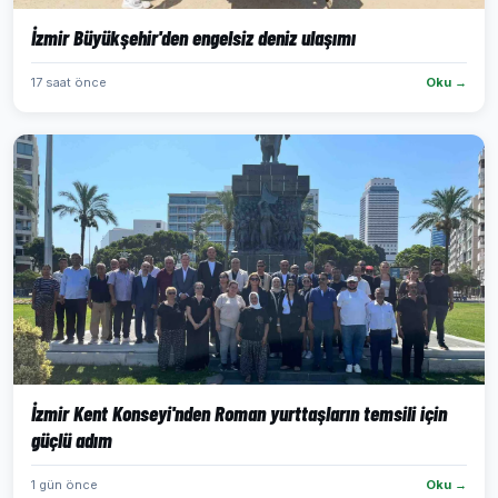
İzmir Büyükşehir'den engelsiz deniz ulaşımı
17 saat önce
Oku →
İzmir Kent Konseyi'nden Roman yurttaşların temsili için
güçlü adım
1 gün önce
Oku →