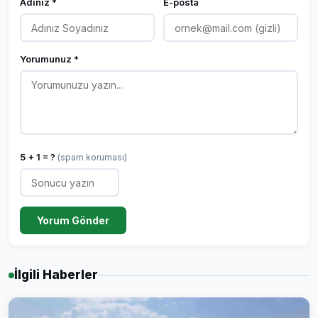
Adınız *
E-posta
Yorumunuz *
5 + 1 = ?
(spam koruması)
Yorum Gönder
İlgili Haberler