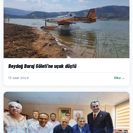
Beydağ Baraj Göleti'ne uçak düştü
13 saat önce
Oku →