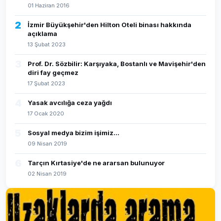
01 Haziran 2016
2
İzmir Büyükşehir'den Hilton Oteli binası hakkında
açıklama
13 Şubat 2023
3
Prof. Dr. Sözbilir: Karşıyaka, Bostanlı ve Mavişehir'den
diri fay geçmez
17 Şubat 2023
4
Yasak avcılığa ceza yağdı
17 Ocak 2020
5
Sosyal medya bizim işimiz...
09 Nisan 2019
6
Tarçın Kırtasiye'de ne ararsan bulunuyor
02 Nisan 2019