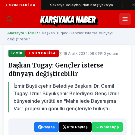
a yolunda
Sakarya Voleybol'dan Karşıyaka'ya
Karşıyak
⚡ SON DAKIKA
KARŞIYAKA HABER
Anasayfa
›
İZMİR
› Başkan Tugay: Gençler isterse dünyayı
değiştirebilir...
🕐 16 Aralık 2024, 09:01
💬 0 yorum
İZMİR
⚡ SON DAKIKA
Başkan Tugay: Gençler isterse
dünyayı değiştirebilir
İzmir Büyükşehir Belediye Başkanı Dr. Cemil
Tugay, İzmir Büyükşehir Belediyesi Genç İzmir
bünyesinde yürütülen "Mahallede Dayanışma
Var" projesinin gönüllü gençleriyle buluştu.
Paylaş
X'te Paylaş
WhatsApp