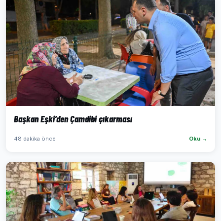
Başkan Eşki’den Çamdibi çıkarması
48 dakika önce
Oku →