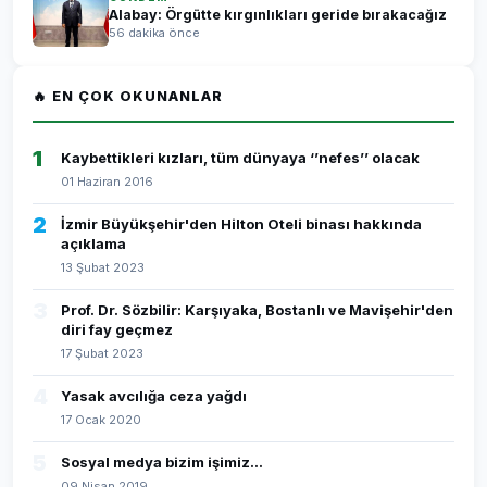
Alabay: Örgütte kırgınlıkları geride bırakacağız
56 dakika önce
🔥 EN ÇOK OKUNANLAR
1
Kaybettikleri kızları, tüm dünyaya ‘’nefes’’ olacak
01 Haziran 2016
2
İzmir Büyükşehir'den Hilton Oteli binası hakkında
açıklama
13 Şubat 2023
3
Prof. Dr. Sözbilir: Karşıyaka, Bostanlı ve Mavişehir'den
diri fay geçmez
17 Şubat 2023
4
Yasak avcılığa ceza yağdı
17 Ocak 2020
5
Sosyal medya bizim işimiz...
09 Nisan 2019