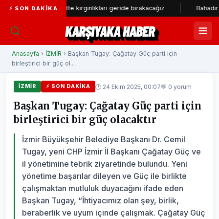
abay: Örgütte kırgınlıkları geride bırakacağız
Bahadır Kul: Deniz 
⚡ SON DAKIKA
KARŞIYAKA HABER
Anasayfa
›
İZMİR
› Başkan Tugay: Çağatay Güç parti için
birleştirici bir güç ol...
🕐 24 Ekim 2025, 00:07
💬 0 yorum
İZMİR
⚡ SON DAKIKA
Başkan Tugay: Çağatay Güç parti için
birleştirici bir güç olacaktır
İzmir Büyükşehir Belediye Başkanı Dr. Cemil
Tugay, yeni CHP İzmir İl Başkanı Çağatay Güç ve
il yönetimine tebrik ziyaretinde bulundu. Yeni
yönetime başarılar dileyen ve Güç ile birlikte
çalışmaktan mutluluk duyacağını ifade eden
Başkan Tugay, “İhtiyacımız olan şey, birlik,
beraberlik ve uyum içinde çalışmak. Çağatay Güç