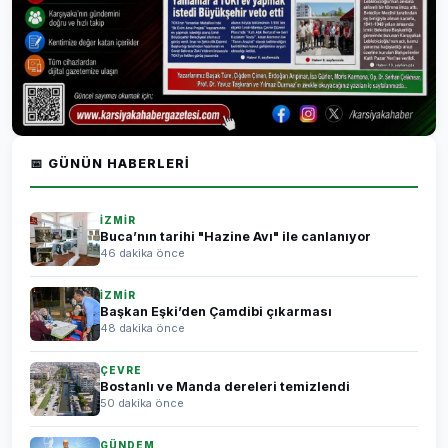
📅 GÜNÜN HABERLERI
İZMİR
Buca’nın tarihi "Hazine Avı" ile canlanıyor
46 dakika önce
İZMİR
Başkan Eşki’den Çamdibi çıkarması
48 dakika önce
ÇEVRE
Bostanlı ve Manda dereleri temizlendi
50 dakika önce
GÜNDEM