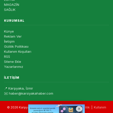
MAGAZİN
SAĞLIK
KURUMSAL
Künye
Reklam Ver
İletişim
Gizlilik Politikası
Kullanım Koşulları
RSS
Sitene Ekle
Yazarlarımız
İLETIŞIM
📍 Karşıyaka, İzmir
✉️ haber@karsiyakahaber.com
© 2026 Karşıyaka Haber — Tüm hakları saklıdır. |
Gizlilik
|
Kullanım
Koşulları