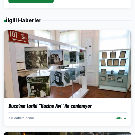
İlgili Haberler
Buca’nın tarihi "Hazine Avı" ile canlanıyor
46 dakika önce
Oku →