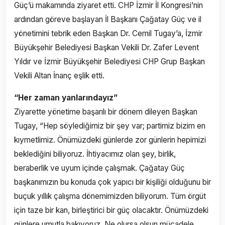
Güç’ü makamında ziyaret etti. CHP İzmir İl Kongresi’nin
ardından göreve başlayan İl Başkanı Çağatay Güç ve il
yönetimini tebrik eden Başkan Dr. Cemil Tugay’a, İzmir
Büyükşehir Belediyesi Başkan Vekili Dr. Zafer Levent
Yıldır ve İzmir Büyükşehir Belediyesi CHP Grup Başkan
Vekili Altan İnanç eşlik etti.
“Her zaman yanlarındayız”
Ziyarette yönetime başarılı bir dönem dileyen Başkan
Tugay, “Hep söylediğimiz bir şey var; partimiz bizim en
kıymetlimiz. Önümüzdeki günlerde zor günlerin hepimizi
beklediğini biliyoruz. İhtiyacımız olan şey, birlik,
beraberlik ve uyum içinde çalışmak. Çağatay Güç
başkanımızın bu konuda çok yapıcı bir kişiliği olduğunu bir
buçuk yıllık çalışma dönemimizden biliyorum. Tüm örgüt
için taze bir kan, birleştirici bir güç olacaktır. Önümüzdeki
günlere umutla bakıyoruz. Ne olursa olsun mücadele