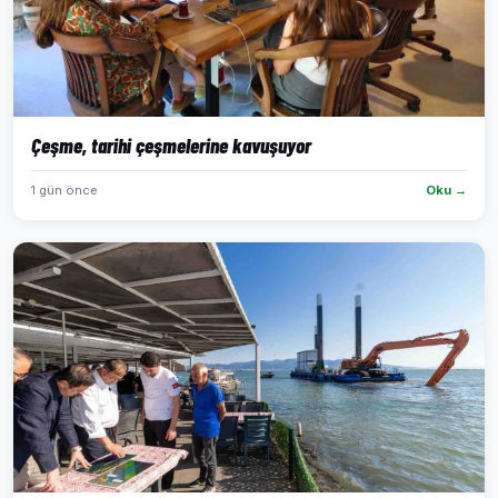
Çeşme, tarihi çeşmelerine kavuşuyor
1 gün önce
Oku →