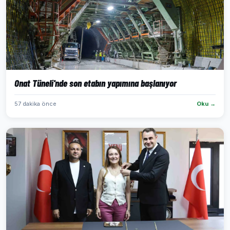
Onat Tüneli'nde son etabın yapımına başlanıyor
57 dakika önce
Oku →