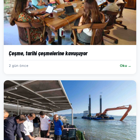
Çeşme, tarihi çeşmelerine kavuşuyor
2 gün önce
Oku →