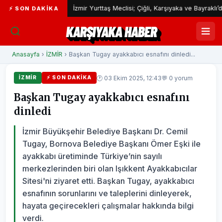
mı
İzmir Yurttaş Meclisi; Çiğli, Karşıyaka ve Bayraklı’da devam 
⚡ SON DAKIKA
KARŞIYAKA HABER
Anasayfa
›
İZMİR
› Başkan Tugay ayakkabıcı esnafını dinledi...
🕐 03 Ekim 2025, 12:43
💬 0 yorum
İZMİR
⚡ SON DAKIKA
Başkan Tugay ayakkabıcı esnafını
dinledi
İzmir Büyükşehir Belediye Başkanı Dr. Cemil
Tugay, Bornova Belediye Başkanı Ömer Eşki ile
ayakkabı üretiminde Türkiye’nin sayılı
merkezlerinden biri olan Işıkkent Ayakkabıcılar
Sitesi'ni ziyaret etti. Başkan Tugay, ayakkabıcı
esnafının sorunlarını ve taleplerini dinleyerek,
hayata geçirecekleri çalışmalar hakkında bilgi
verdi.