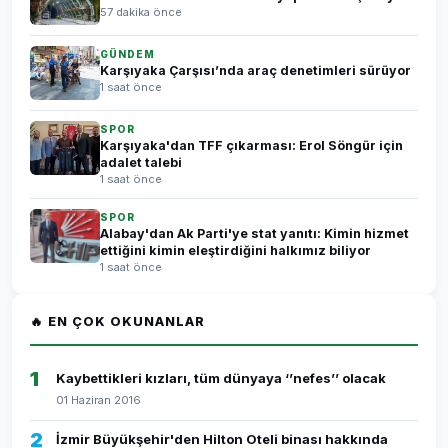
57 dakika önce
GÜNDEM
Karşıyaka Çarşısı’nda araç denetimleri sürüyor
1 saat önce
SPOR
Karşıyaka'dan TFF çıkarması: Erol Söngür için
adalet talebi
1 saat önce
SPOR
Alabay'dan Ak Parti'ye stat yanıtı: Kimin hizmet
ettiğini kimin eleştirdiğini halkımız biliyor
1 saat önce
🔥 EN ÇOK OKUNANLAR
1
Kaybettikleri kızları, tüm dünyaya ‘’nefes’’ olacak
01 Haziran 2016
2
İzmir Büyükşehir'den Hilton Oteli binası hakkında