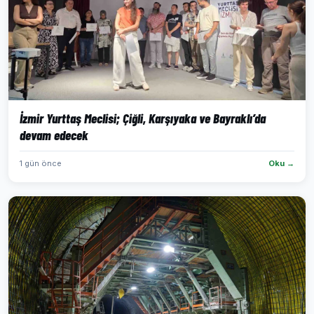
İzmir Yurttaş Meclisi; Çiğli, Karşıyaka ve Bayraklı’da
devam edecek
1 gün önce
Oku →