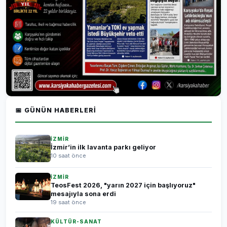
📅 GÜNÜN HABERLERI
İZMİR
İzmir’in ilk lavanta parkı geliyor
10 saat önce
İZMİR
TeosFest 2026, "yarın 2027 için başlıyoruz"
mesajıyla sona erdi
19 saat önce
KÜLTÜR-SANAT