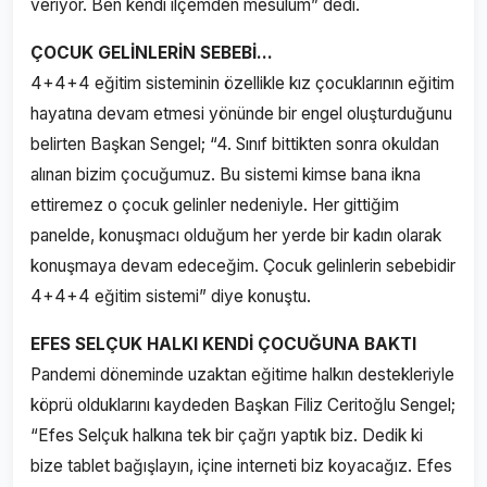
veriyor. Ben kendi ilçemden mesulüm” dedi.
ÇOCUK GELİNLERİN SEBEBİ…
4+4+4 eğitim sisteminin özellikle kız çocuklarının eğitim
hayatına devam etmesi yönünde bir engel oluşturduğunu
belirten Başkan Sengel; “4. Sınıf bittikten sonra okuldan
alınan bizim çocuğumuz. Bu sistemi kimse bana ikna
ettiremez o çocuk gelinler nedeniyle. Her gittiğim
panelde, konuşmacı olduğum her yerde bir kadın olarak
konuşmaya devam edeceğim. Çocuk gelinlerin sebebidir
4+4+4 eğitim sistemi” diye konuştu.
EFES SELÇUK HALKI KENDİ ÇOCUĞUNA BAKTI
Pandemi döneminde uzaktan eğitime halkın destekleriyle
köprü olduklarını kaydeden Başkan Filiz Ceritoğlu Sengel;
“Efes Selçuk halkına tek bir çağrı yaptık biz. Dedik ki
bize tablet bağışlayın, içine interneti biz koyacağız. Efes