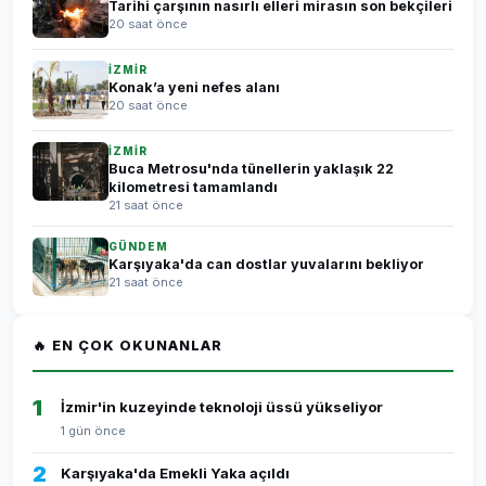
Tarihi çarşının nasırlı elleri mirasın son bekçileri
20 saat önce
İZMİR
Konak’a yeni nefes alanı
20 saat önce
İZMİR
Buca Metrosu'nda tünellerin yaklaşık 22
kilometresi tamamlandı
21 saat önce
GÜNDEM
Karşıyaka'da can dostlar yuvalarını bekliyor
21 saat önce
🔥 EN ÇOK OKUNANLAR
1
İzmir'in kuzeyinde teknoloji üssü yükseliyor
1 gün önce
2
Karşıyaka'da Emekli Yaka açıldı