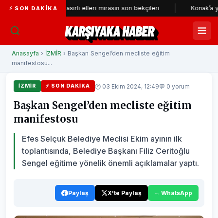
ihi çarşının nasırlı elleri mirasın son bekçileri
Konak’a yeni nefes 
⚡ SON DAKIKA
KARŞIYAKA HABER
Anasayfa
›
İZMİR
› Başkan Sengel’den mecliste eğitim
manifestosu...
🕐 03 Ekim 2024, 12:49
💬 0 yorum
İZMİR
⚡ SON DAKIKA
Başkan Sengel’den mecliste eğitim
manifestosu
Efes Selçuk Belediye Meclisi Ekim ayının ilk
toplantısında, Belediye Başkanı Filiz Ceritoğlu
Sengel eğitime yönelik önemli açıklamalar yaptı.
Paylaş
X'te Paylaş
WhatsApp