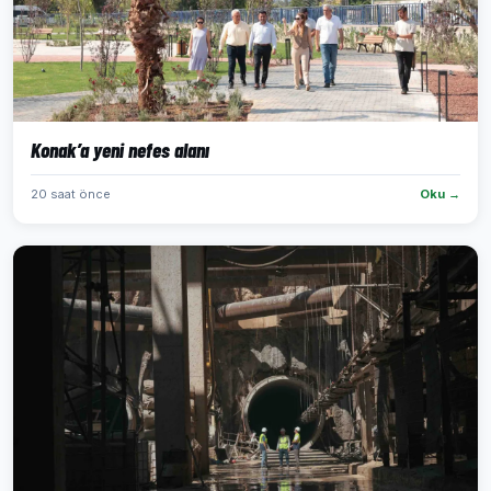
Konak’a yeni nefes alanı
20 saat önce
Oku →