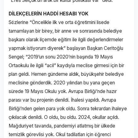
“Efes Selçuk’un artık bir kültür politikası var” dedi.
DİLEKÇELERİN HADDİ HESABI YOK
Sözlerine “Öncelikle ilk ve orta öğretimini lisede
tamamlayan bir birey, bir anne ve sonrasında belediye
başkanı olarak ilçemde eğitim ile ilgili değerlendirmeler
yapmak istiyorum diyerek” başlayan Başkan Ceritoğlu
Sengel; “2019’un sonu 2020’nin başında 19 Mayıs
Ortaokulu ile ilgili “acil” kaydıyla meclise girmesi için bir
plan geldi. Hemen gündeme aldık, büyükşehir belediye
meclisine gönderdik. 2020 yılından bu yana geçen
sürede 19 Mayıs Okulu yok. Avrupa Birliği’nde hazır
parası var bu projenin denildi. İhalesi yapıldı. Avrupa
Birliği’nden gelen para yok oldu. Sonra tekrardan ihaleye
çıkılacak denildi. O oldu, bu oldu. 2024, okullar açıldı.
Mağduriyet tavanda, pandemiyi atlatmış bir ülkede
temizlik görevlisi yok. Okul tadilatları için öğrenci