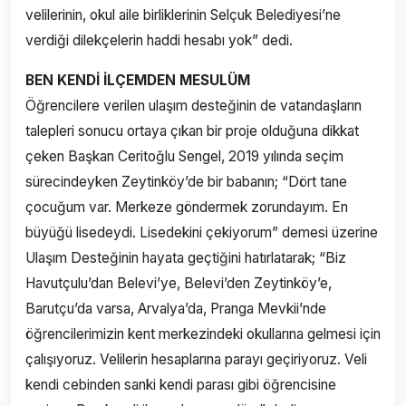
velilerinin, okul aile birliklerinin Selçuk Belediyesi’ne
verdiği dilekçelerin haddi hesabı yok” dedi.
BEN KENDİ İLÇEMDEN MESULÜM
Öğrencilere verilen ulaşım desteğinin de vatandaşların
talepleri sonucu ortaya çıkan bir proje olduğuna dikkat
çeken Başkan Ceritoğlu Sengel, 2019 yılında seçim
sürecindeyken Zeytinköy’de bir babanın; “Dört tane
çocuğum var. Merkeze göndermek zorundayım. En
büyüğü lisedeydi. Lisedekini çekiyorum” demesi üzerine
Ulaşım Desteğinin hayata geçtiğini hatırlatarak; “Biz
Havutçulu’dan Belevi’ye, Belevi’den Zeytinköy’e,
Barutçu’da varsa, Arvalya’da, Pranga Mevkii’nde
öğrencilerimizin kent merkezindeki okullarına gelmesi için
çalışıyoruz. Velilerin hesaplarına parayı geçiriyoruz. Veli
kendi cebinden sanki kendi parası gibi öğrencisine