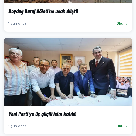
Beydağ Baraj Göleti'ne uçak düştü
1 gün önce
Oku →
Yeni Parti'ye üç güçlü isim katıldı
1 gün önce
Oku →