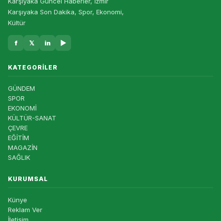
Karşıyaka Güncel Haberler, İzmir
Karşıyaka Son Dakika, Spor, Ekonomi,
Kültür
f
𝕏
in
▶
KATEGORILER
GÜNDEM
SPOR
EKONOMİ
KÜLTÜR-SANAT
ÇEVRE
EĞİTİM
MAGAZİN
SAĞLIK
KURUMSAL
Künye
Reklam Ver
İletişim