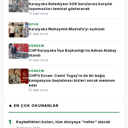
Karşıyaka Belediyesi SGK borçlarına karşılık
taşınmazları teminat gösterecek
13 saat önce
SPOR
Karşıyaka Muhaymin Mustafa'yı açıkladı
13 saat önce
GÜNDEM
CHP Karşıyaka İlçe Başkanlığı'na Adnan Alabay
atandı
13 saat önce
GÜNDEM
CHP'li Evsen: Cemil Tugay'ın da bir bağış
kampanyası başlatması bizleri ancak memnun
eder
13 saat önce
🔥 EN ÇOK OKUNANLAR
1
Kaybettikleri kızları, tüm dünyaya ‘’nefes’’ olacak