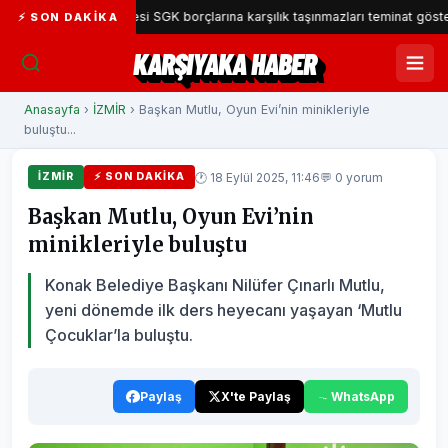
ka Belediyesi SGK borçlarına karşılık taşınmazları teminat gösterecek
⚡ SON DAKIKA
KARŞIYAKA HABER
Anasayfa
›
İZMİR
› Başkan Mutlu, Oyun Evi’nin minikleriyle
buluştu...
🕐 18 Eylül 2025, 11:46
💬 0 yorum
İZMİR
⚡ SON DAKIKA
Başkan Mutlu, Oyun Evi’nin
minikleriyle buluştu
Konak Belediye Başkanı Nilüfer Çınarlı Mutlu,
yeni dönemde ilk ders heyecanı yaşayan ‘Mutlu
Çocuklar’la buluştu.
Paylaş
X'te Paylaş
WhatsApp