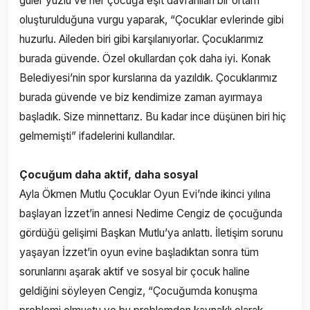
güler yüzlü ve her çocuğa eşit davranılan bir ortam
oluşturulduğuna vurgu yaparak, “Çocuklar evlerinde gibi
huzurlu. Aileden biri gibi karşılanıyorlar. Çocuklarımız
burada güvende. Özel okullardan çok daha iyi. Konak
Belediyesi’nin spor kurslarına da yazıldık. Çocuklarımız
burada güvende ve biz kendimize zaman ayırmaya
başladık. Size minnettarız. Bu kadar ince düşünen biri hiç
gelmemişti” ifadelerini kullandılar.
Çocuğum daha aktif, daha sosyal
Ayla Ökmen Mutlu Çocuklar Oyun Evi’nde ikinci yılına
başlayan İzzet’in annesi Nedime Cengiz de çocuğunda
gördüğü gelişimi Başkan Mutlu’ya anlattı. İletişim sorunu
yaşayan İzzet’in oyun evine başladıktan sonra tüm
sorunlarını aşarak aktif ve sosyal bir çocuk haline
geldiğini söyleyen Cengiz, “Çocuğumda konuşma