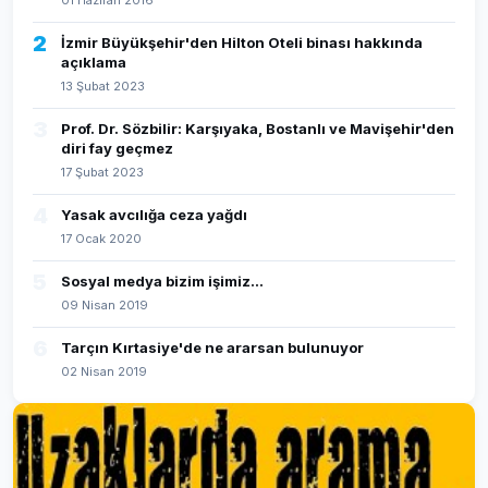
01 Haziran 2016
2
İzmir Büyükşehir'den Hilton Oteli binası hakkında
açıklama
13 Şubat 2023
3
Prof. Dr. Sözbilir: Karşıyaka, Bostanlı ve Mavişehir'den
diri fay geçmez
17 Şubat 2023
4
Yasak avcılığa ceza yağdı
17 Ocak 2020
5
Sosyal medya bizim işimiz...
09 Nisan 2019
6
Tarçın Kırtasiye'de ne ararsan bulunuyor
02 Nisan 2019