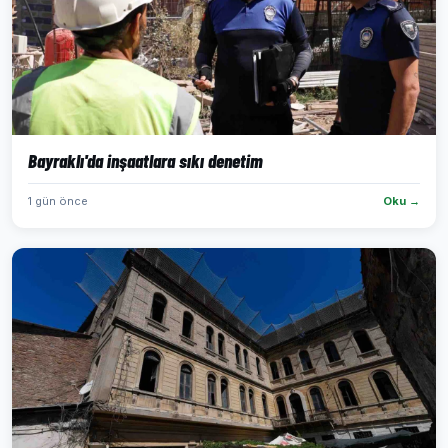
Bayraklı'da inşaatlara sıkı denetim
1 gün önce
Oku →