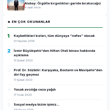
Alabay: Örgütte kırgınlıkları geride bırakacağız
4 saat önce
🔥 EN ÇOK OKUNANLAR
1
Kaybettikleri kızları, tüm dünyaya ‘’nefes’’ olacak
01 Haziran 2016
2
İzmir Büyükşehir'den Hilton Oteli binası hakkında
açıklama
13 Şubat 2023
3
Prof. Dr. Sözbilir: Karşıyaka, Bostanlı ve Mavişehir'den
diri fay geçmez
17 Şubat 2023
4
Yasak avcılığa ceza yağdı
17 Ocak 2020
5
Sosyal medya bizim işimiz...
09 Nisan 2019