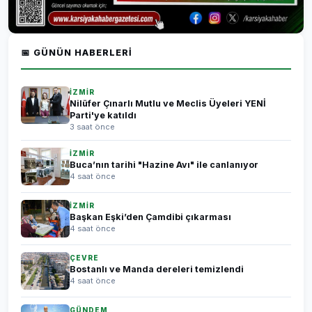
📅 GÜNÜN HABERLERI
İZMİR
Nilüfer Çınarlı Mutlu ve Meclis Üyeleri YENİ
Parti'ye katıldı
3 saat önce
İZMİR
Buca’nın tarihi "Hazine Avı" ile canlanıyor
4 saat önce
İZMİR
Başkan Eşki’den Çamdibi çıkarması
4 saat önce
ÇEVRE
Bostanlı ve Manda dereleri temizlendi
4 saat önce
GÜNDEM