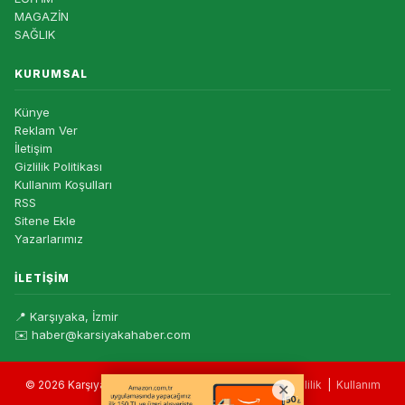
MAGAZİN
SAĞLIK
KURUMSAL
Künye
Reklam Ver
İletişim
Gizlilik Politikası
Kullanım Koşulları
RSS
Sitene Ekle
Yazarlarımız
İLETIŞIM
📍 Karşıyaka, İzmir
✉️ haber@karsiyakahaber.com
© 2026 Karşıyaka Haber — Tüm hakları saklıdır. |
Gizlilik
|
Kullanım
Koşulları