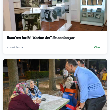
Buca’nın tarihi "Hazine Avı" ile canlanıyor
4 saat önce
Oku →