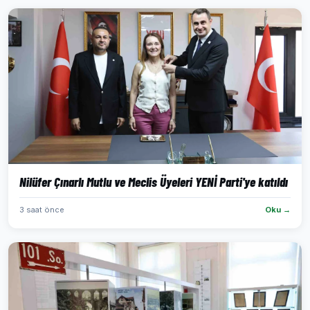
Nilüfer Çınarlı Mutlu ve Meclis Üyeleri YENİ Parti'ye katıldı
3 saat önce
Oku →