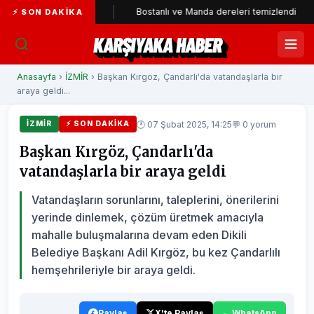
i'ye katıldı
Bostanlı ve Manda dereleri temizlendi
Alab
⚡ SON DAKIKA
KARŞIYAKA HABER
Anasayfa
›
İZMİR
› Başkan Kırgöz, Çandarlı'da vatandaşlarla bir
araya geldi...
🕐 07 Şubat 2025, 14:25
💬 0 yorum
İZMİR
⚡ SON DAKIKA
Başkan Kırgöz, Çandarlı'da
vatandaşlarla bir araya geldi
Vatandaşların sorunlarını, taleplerini, önerilerini
yerinde dinlemek, çözüm üretmek amacıyla
mahalle buluşmalarına devam eden Dikili
Belediye Başkanı Adil Kırgöz, bu kez Çandarlılı
hemşehrileriyle bir araya geldi.
Paylaş
X'te Paylaş
WhatsApp