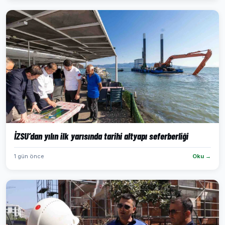
İZSU’dan yılın ilk yarısında tarihi altyapı seferberliği
1 gün önce
Oku →