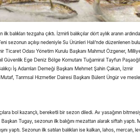
 balıkları tezgaha çıktı. İzmirli balıkçılar dört aylık aranın ardında
ı. Yeni sezonun açılışı nedeniyle Su Ürünleri Hali’nde düzenlenen b
mir Ticaret Odası Yönetim Kurulu Başkanı Mahmut Özgener, Milliye
ahil Güvenlik Ege Deniz Bölge Komutanı Tuğamiral Tayfun Paşaoğlu
Balıkçı İş Adamları Derneği Başkanı Mehmet Şahin Çakan, İzmir
 Mutaf, Tarımsal Hizmetler Dairesi Başkanı Bülent Üngür ve mesl
lara bol kazançlı, bereketli bir sezon diledi. Av yasağının bitmesi
ldı. Başkan Tugay, sezonun ilk balığını mezattan alarak siftah yaptı.
nı yaptı. Sezonun ilk satılan balıkları ise kalkan, lahos, mercan, le