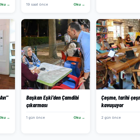
Oku →
19 saat önce
Oku →
Avı"
Başkan Eşki’den Çamdibi
Çeşme, tarihi çeş
çıkarması
kavuşuyor
Oku →
1 gün önce
Oku →
2 gün önce