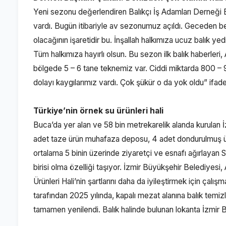
Yeni sezonu değerlendiren Balıkçı İş Adamları Derneği
vardı. Bugün itibariyle av sezonumuz açıldı. Geceden be
olacağının işaretidir bu. İnşallah halkımıza ucuz balık yed
Tüm halkımıza hayırlı olsun. Bu sezon ilk balık haberleri,
bölgede 5 – 6 tane teknemiz var. Ciddi miktarda 800 – 900
dolayı kaygılarımız vardı. Çok şükür o da yok oldu” ifadel
Türkiye’nin örnek su ürünleri hali
Buca’da yer alan ve 58 bin metrekarelik alanda kurulan İ
adet taze ürün muhafaza deposu, 4 adet dondurulmuş ür
ortalama 5 binin üzerinde ziyaretçi ve esnafı ağırlayan S
birisi olma özelliği taşıyor. İzmir Büyükşehir Belediyes
Ürünleri Hali’nin şartlarını daha da iyileştirmek için ça
tarafından 2025 yılında, kapalı mezat alanına balık temizl
tamamen yenilendi. Balık halinde bulunan lokanta İzmir Bü