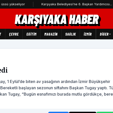
iyor
Karşıyaka Belediyesi'ne 6. Başkan Yardımcısı...
İz
KARŞIYAKA HABER
T
ÇEVRE
EĞİTİM
MAGAZİN
SAĞLIK
İZMİR
DIĞER
edi
y, 1 Eylül’de biten av yasağının ardından İzmir Büyükşehir
. Bereketli başlayan sezonun siftahını Başkan Tugay yaptı. 
 Başkan Tugay, “Bugün esnafımızı burada mutlu gördükçe, bere