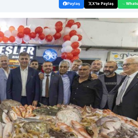
Paylaş
X'te Paylaş
What