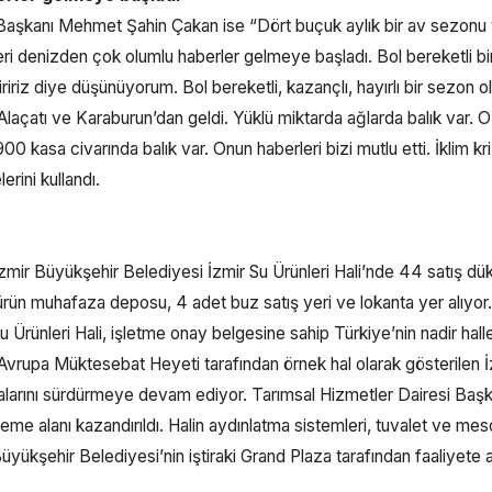
 Başkanı Mehmet Şahin Çakan ise “Dört buçuk aylık bir av sezonu
ri denizden çok olumlu haberler gelmeye başladı. Bol bereketli bi
iririz diye düşünüyorum. Bol bereketli, kazançlı, hayırlı bir sezon o
 Alaçatı ve Karaburun’dan geldi. Yüklü miktarda ağlarda balık var. O
 kasa civarında balık var. Onun haberleri bizi mutlu etti. İklim kr
erini kullandı.
zmir Büyükşehir Belediyesi İzmir Su Ürünleri Hali’nde 44 satış dük
ün muhafaza deposu, 4 adet buz satış yeri ve lokanta yer alıyor
u Ürünleri Hali, işletme onay belgesine sahip Türkiye’nin nadir hall
i, Avrupa Müktesebat Heyeti tarafından örnek hal olarak gösterilen 
lışmalarını sürdürmeye devam ediyor. Tarımsal Hizmetler Dairesi Başk
eme alanı kazandırıldı. Halin aydınlatma sistemleri, tuvalet ve mesc
yükşehir Belediyesi’nin iştiraki Grand Plaza tarafından faaliyete aç