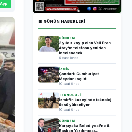
sApp
📅 GÜNÜN HABERLERI
GÜNDEM
3 yıldır kayıp olan Veli Eren
Atay'ın telefonu yeniden
incelenecek
9 saat önce
İZMİR
Çandarlı Cumhuriyet
Meydanı açıldı
10 saat önce
TEKNOLOJİ
İzmir'in kuzeyinde teknoloji
üssü yükseliyor
10 saat önce
GÜNDEM
Karşıyaka Belediyesi'ne 6.
Başkan Yardımcısı...