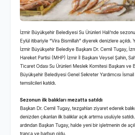
İzmir Büyükşehir Belediyesi Su Ürünleri Hali’nde sezonun ilk
Eylül itibariyle “Vira Bismillah” diyerek denizlere açıld
İzmir Büyükşehir Belediye Başkanı Dr. Cemil Tugay, İz
Hareket Partisi (MHP) İzmir İl Başkanı Veysel Şahin, S
Ticaret Odası Su Ürünleri Meslek Komitesi Başkanı ve 
Büyükşehir Belediyesi Genel Sekreter Yardımcısı İsmail
temsilcileri katıldı.
Sezonun ilk balıkları mezatta satıldı
Başkan Dr. Cemil Tugay, tezgahları ziyaret ederek balıkçı
denizden çıkarılan ilk balıklar açık artırma usulüyle satı
ardından Başkan Tugay, halde yeni bir işletmenin de açılışı
trança ve barbun oldu.