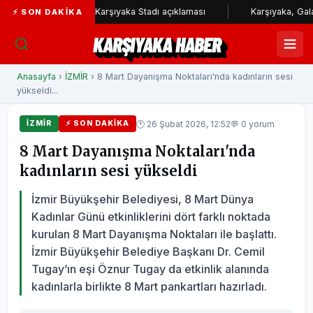
ediyesi'nden Karşıyaka Stadı açıklaması
Karşıyaka, Galatasaray 
⚡ SON DAKIKA
KARŞIYAKA HABER
Anasayfa
›
İZMİR
› 8 Mart Dayanışma Noktaları'nda kadınların sesi
yükseldi...
🕐 26 Şubat 2026, 12:52
💬 0 yorum
İZMİR
⚡ SON DAKIKA
8 Mart Dayanışma Noktaları'nda
kadınların sesi yükseldi
İzmir Büyükşehir Belediyesi, 8 Mart Dünya
Kadınlar Günü etkinliklerini dört farklı noktada
kurulan 8 Mart Dayanışma Noktaları ile başlattı.
İzmir Büyükşehir Belediye Başkanı Dr. Cemil
Tugay’ın eşi Öznur Tugay da etkinlik alanında
kadınlarla birlikte 8 Mart pankartları hazırladı.