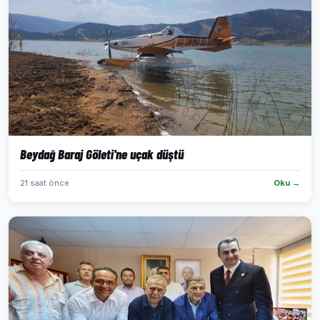
Beydağ Baraj Göleti'ne uçak düştü
21 saat önce
Oku →