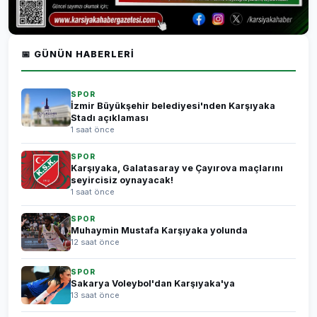
📅 GÜNÜN HABERLERI
SPOR
İzmir Büyükşehir belediyesi'nden Karşıyaka
Stadı açıklaması
1 saat önce
SPOR
Karşıyaka, Galatasaray ve Çayırova maçlarını
seyircisiz oynayacak!
1 saat önce
SPOR
Muhaymin Mustafa Karşıyaka yolunda
12 saat önce
SPOR
Sakarya Voleybol'dan Karşıyaka'ya
13 saat önce