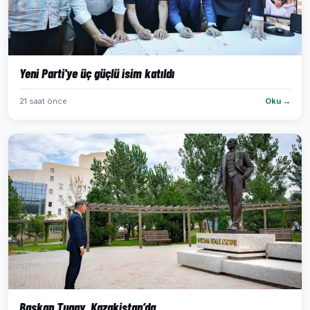
Yeni Parti'ye üç güçlü isim katıldı
21 saat önce
Oku →
Başkan Tugay, Kazakistan’da...