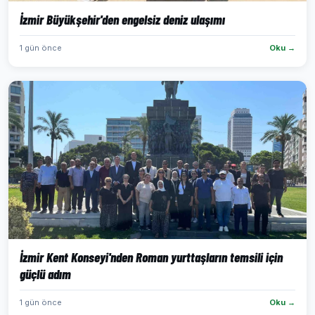
İzmir Büyükşehir'den engelsiz deniz ulaşımı
1 gün önce
Oku →
İzmir Kent Konseyi'nden Roman yurttaşların temsili için
güçlü adım
1 gün önce
Oku →