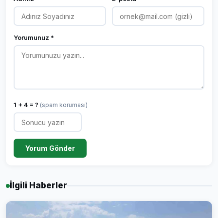
Yorumunuz *
1 + 4 = ?
(spam koruması)
Yorum Gönder
İlgili Haberler