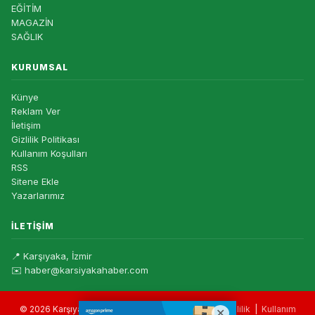
EĞİTİM
MAGAZİN
SAĞLIK
KURUMSAL
Künye
Reklam Ver
İletişim
Gizlilik Politikası
Kullanım Koşulları
RSS
Sitene Ekle
Yazarlarımız
İLETIŞIM
📍 Karşıyaka, İzmir
✉️ haber@karsiyakahaber.com
© 2026 Karşıyaka Haber — Tüm hakları saklıdır. |
Gizlilik
|
Kullanım