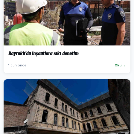
Bayraklı'da inşaatlara sıkı denetim
1 gün önce
Oku →