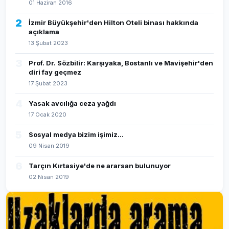
01 Haziran 2016
2
İzmir Büyükşehir'den Hilton Oteli binası hakkında
açıklama
13 Şubat 2023
3
Prof. Dr. Sözbilir: Karşıyaka, Bostanlı ve Mavişehir'den
diri fay geçmez
17 Şubat 2023
4
Yasak avcılığa ceza yağdı
17 Ocak 2020
5
Sosyal medya bizim işimiz...
09 Nisan 2019
6
Tarçın Kırtasiye'de ne ararsan bulunuyor
02 Nisan 2019