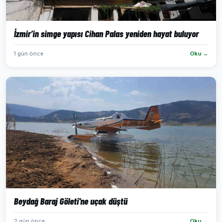
İzmir’in simge yapısı Cihan Palas yeniden hayat buluyor
1 gün önce
Oku →
Beydağ Baraj Göleti'ne uçak düştü
2 gün önce
Oku →