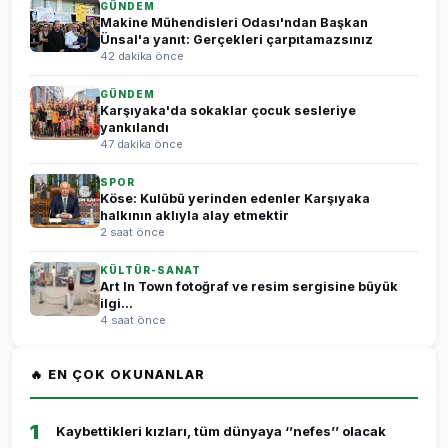
GÜNDEM
Makine Mühendisleri Odası'ndan Başkan
Ünsal'a yanıt: Gerçekleri çarpıtamazsınız
42 dakika önce
GÜNDEM
Karşıyaka'da sokaklar çocuk sesleriye
yankılandı
47 dakika önce
SPOR
Köse: Kulübü yerinden edenler Karşıyaka
halkının aklıyla alay etmektir
2 saat önce
KÜLTÜR-SANAT
Art In Town fotoğraf ve resim sergisine büyük
ilgi...
4 saat önce
🔥 EN ÇOK OKUNANLAR
1
Kaybettikleri kızları, tüm dünyaya ‘’nefes’’ olacak