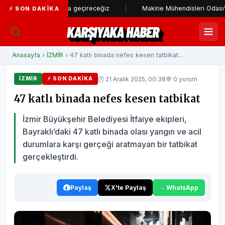
 stadı hayata geçireceğiz
Makine Mühendisleri Odası'ndan Başkan
⚡ SON DAKIKA
KARŞIYAKA HABER
Anasayfa
›
İZMİR
› 47 katlı binada nefes kesen tatbikat...
🕐 21 Aralık 2025, 00:38
💬 0 yorum
İZMİR
⚡ SON DAKIKA
47 katlı binada nefes kesen tatbikat
İzmir Büyükşehir Belediyesi İtfaiye ekipleri,
Bayraklı’daki 47 katlı binada olası yangın ve acil
durumlara karşı gerçeği aratmayan bir tatbikat
gerçekleştirdi.
Paylaş
X'te Paylaş
WhatsApp