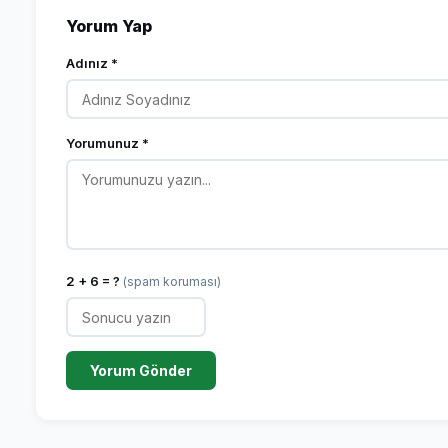
Yorum Yap
Adınız *
Yorumunuz *
2 + 6 = ?
(spam koruması)
Yorum Gönder