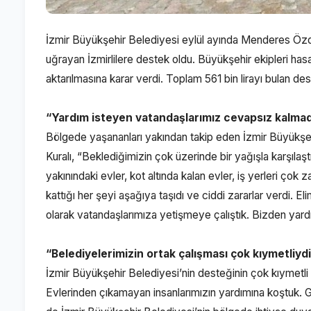
İzmir Büyükşehir Belediyesi eylül ayında Menderes Özder
uğrayan İzmirlilere destek oldu. Büyükşehir ekipleri hasar
aktarılmasına karar verdi. Toplam 561 bin lirayı bulan 
“Yardım isteyen vatandaşlarımız cevapsız kalmad
Bölgede yaşananları yakından takip eden İzmir Büyükş
Kuralı, “Beklediğimizin çok üzerinde bir yağışla karşılaşt
yakınındaki evler, kot altında kalan evler, iş yerleri çok
kattığı her şeyi aşağıya taşıdı ve ciddi zararlar verdi. 
olarak vatandaşlarımıza yetişmeye çalıştık. Bizden yard
“Belediyelerimizin ortak çalışması çok kıymetliyd
İzmir Büyükşehir Belediyesi’nin desteğinin çok kıymetli 
Evlerinden çıkamayan insanlarımızın yardımına koştuk. Gön