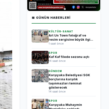
📅 GÜNÜN HABERLERI
KÜLTÜR-SANAT
Art Un Town fotoğraf ve
resim sergisine büyük ilgi...
1 saat önce
SPOR
Kaf Kaf filede sezonu açtı
14 saat önce
GÜNDEM
Karşıyaka Belediyesi SGK
borçlarına karşılık
taşınmazları teminat
gösterecek
14 saat önce
SPOR
Karşıyaka Muhaymin
Mustafa'yı açıkladı