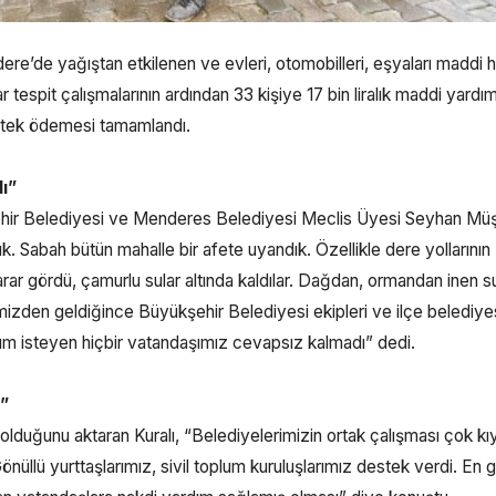
e’de yağıştan etkilenen ve evleri, otomobilleri, eşyaları maddi 
 tespit çalışmalarının ardından 33 kişiye 17 bin liralık maddi yardı
destek ödemesi tamamlandı.
ı”
ehir Belediyesi ve Menderes Belediyesi Meclis Üyesi Seyhan Mü
ık. Sabah bütün mahalle bir afete uyandık. Özellikle dere yollarının
 zarar gördü, çamurlu sular altında kaldılar. Dağdan, ormandan inen 
Elimizden geldiğince Büyükşehir Belediyesi ekipleri ve ilçe belediye
ım isteyen hiçbir vatandaşımız cevapsız kalmadı” dedi.
i”
olduğunu aktaran Kuralı, “Belediyelerimizin ortak çalışması çok kıy
üllü yurttaşlarımız, sivil toplum kuruluşlarımız destek verdi. En g