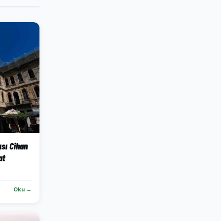
ısı Cihan
at
Oku →