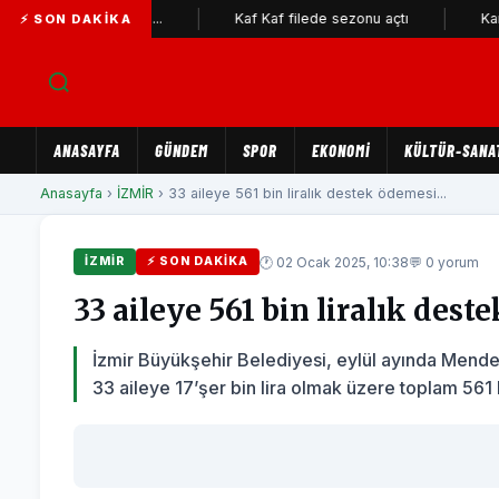
e büyük ilgi...
Kaf Kaf filede sezonu açtı
Karşıyaka Be
⚡ SON DAKIKA
ANASAYFA
GÜNDEM
SPOR
EKONOMİ
KÜLTÜR-SANA
Anasayfa
›
İZMİR
› 33 aileye 561 bin liralık destek ödemesi...
🕐 02 Ocak 2025, 10:38
💬 0 yorum
İZMİR
⚡ SON DAKIKA
33 aileye 561 bin liralık des
İzmir Büyükşehir Belediyesi, eylül ayında Mend
33 aileye 17’şer bin lira olmak üzere toplam 561 