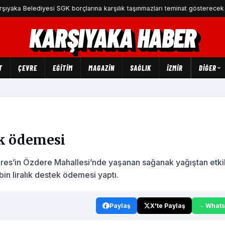
lediyesi SGK borçlarına karşılık taşınmazları teminat gösterecek
KARŞIYAKA HABER
T
ÇEVRE
EĞİTİM
MAGAZİN
SAĞLIK
İZMİR
DIĞER
tek ödemesi
eres’in Özdere Mahallesi’nde yaşanan sağanak yağıştan etk
bin liralık destek ödemesi yaptı.
Paylaş
X'te Paylaş
What