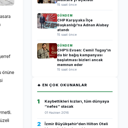
15 saat önce
hasara
GÜNDEM
CHP Karşıyaka İlçe
m
Başkanlığı'na Adnan Alabay
atandı
15 saat önce
GÜNDEM
CHP'li Evsen: Cemil Tugay'ın
da bir bağış kampanyası
şerref
başlatması bizleri ancak
memnun eder
15 saat önce
su önüne
si
🔥 EN ÇOK OKUNANLAR
1
Kaybettikleri kızları, tüm dünyaya
‘’nefes’’ olacak
metli.
01 Haziran 2016
üzeli
2
İzmir Büyükşehir'den Hilton Oteli