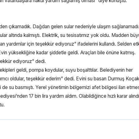
an vatandaşlara nakdi yardım sağlamış olması” diye konuştu.
zden çıkamadık. Dağdan gelen sular nedeniyle ulaşım sağlanamadı
lar altında kalmıştı. Elektrik, su tesisatımız yok oldu. Madden bü
n yardımlar için teşekkür ediyoruz” ifadelerini kullandı. Selden et
n yüksekliğine kadar şiddetle geldi. Araçları bile önüne katmış.
şekkür ediyoruz” dedi.
ipleri geldi, pompa koydular, suyu boşalttılar. Belediyenin her
ardımcı oldular, teşekkür ederim” dedi. Evini su basan Durmuş Koçak
 de su basmıştı. Yerel yönetimin bölgemizi afet bölgesi ilan etmes
iyesi’nden 17 bin lira yardım aldım. Olabildiğince hızlı karar alındı
tu.