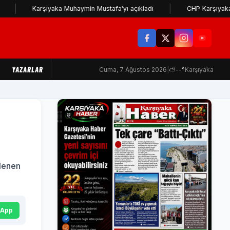
Karşıyaka Muhaymin Mustafa'yı açıkladı
CHP Karşıyaka İlçe Başk
YAZARLAR
Cuma, 7 Ağustos 2026
|
⛅
--°
Karşıyaka
ilenen
sApp