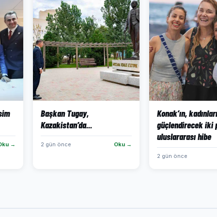
isim
Başkan Tugay,
Konak’ın, kadınlar
Kazakistan’da...
güçlendirecek iki 
uluslararası hibe
Oku →
2 gün önce
Oku →
2 gün önce