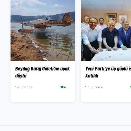
Beydağ Baraj Göleti'ne uçak
Yeni Parti'ye üç güçlü 
düştü
katıldı
1 gün önce
Oku →
1 gün önce