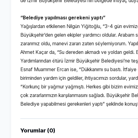
de İzmir Büyükşehir Belediyesi’nin bölgede ihtiyaç duy
“Belediye yapılması gerekeni yaptı”
Yağışlardan etkilenen Nilgün Yiğitoğlu, “3-4 gün evimi
Büyükşehir’den gelen ekipler yardımcı oldular. Arabam su
zararımız oldu, manevi zararı zaten söylemiyorum. Yapıla
Ahmet Kaçar da, “Su dereden akmadı ve yoldan geldi. Evi
Yardımlarından ötürü İzmir Büyükşehir Belediyesi’ne te
Esnaf Muammer Ercan ise, “Dükkanımı su bastı. İtfaiye ek
biriminden yardım için geldiler, ihtiyacımızı sordular, y
“Korkunç bir yağmur yağmıştı. Herkes gibi bizim evimizi
çok zararlarımızın karşılanmasını sağladı. Büyükşehir Beled
Belediye yapabilmesi gerekenleri yaptı” şeklinde konuş
Yorumlar (0)