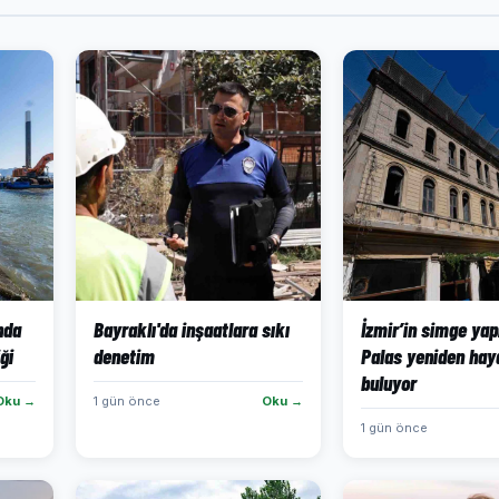
ında
Bayraklı'da inşaatlara sıkı
İzmir’in simge yap
ği
denetim
Palas yeniden hay
buluyor
Oku →
1 gün önce
Oku →
1 gün önce