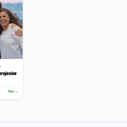
ı
projesine
Oku →