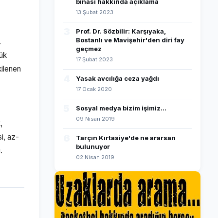
binası hakkında açıklama
13 Şubat 2023
3
Prof. Dr. Sözbilir: Karşıyaka,
Bostanlı ve Mavişehir'den diri fay
.
geçmez
yük
17 Şubat 2023
kilenen
4
Yasak avcılığa ceza yağdı
17 Ocak 2020
5
Sosyal medya bizim işimiz...
09 Nisan 2019
,
i, az-
6
Tarçın Kırtasiye'de ne ararsan
bulunuyor
.
02 Nisan 2019