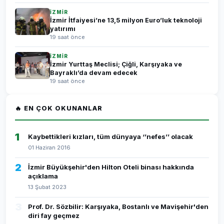
İZMİR
İzmir İtfaiyesi’ne 13,5 milyon Euro’luk teknoloji
yatırımı
19 saat önce
İZMİR
İzmir Yurttaş Meclisi; Çiğli, Karşıyaka ve
Bayraklı’da devam edecek
19 saat önce
🔥 EN ÇOK OKUNANLAR
1
Kaybettikleri kızları, tüm dünyaya ‘’nefes’’ olacak
01 Haziran 2016
2
İzmir Büyükşehir'den Hilton Oteli binası hakkında
açıklama
13 Şubat 2023
3
Prof. Dr. Sözbilir: Karşıyaka, Bostanlı ve Mavişehir'den
diri fay geçmez