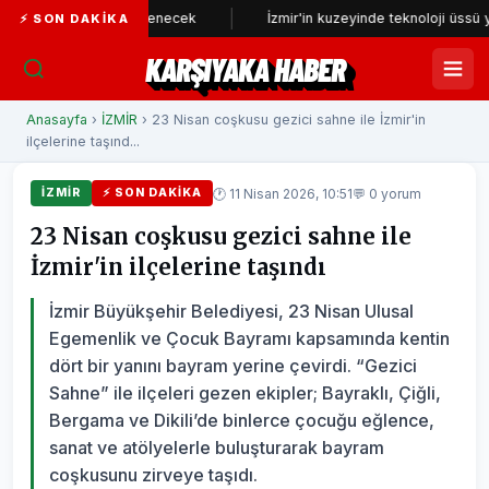
 yeniden incelenecek
İzmir'in kuzeyinde teknoloji üssü yükseliyor
⚡ SON DAKIKA
KARŞIYAKA HABER
Anasayfa
›
İZMİR
› 23 Nisan coşkusu gezici sahne ile İzmir'in
ilçelerine taşınd...
🕐 11 Nisan 2026, 10:51
💬 0 yorum
İZMİR
⚡ SON DAKIKA
23 Nisan coşkusu gezici sahne ile
İzmir'in ilçelerine taşındı
İzmir Büyükşehir Belediyesi, 23 Nisan Ulusal
Egemenlik ve Çocuk Bayramı kapsamında kentin
dört bir yanını bayram yerine çevirdi. “Gezici
Sahne” ile ilçeleri gezen ekipler; Bayraklı, Çiğli,
Bergama ve Dikili’de binlerce çocuğu eğlence,
sanat ve atölyelerle buluşturarak bayram
coşkusunu zirveye taşıdı.