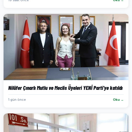
19 saat önce
Oku →
Nilüfer Çınarlı Mutlu ve Meclis Üyeleri YENİ Parti'ye katıldı
1 gün önce
Oku →