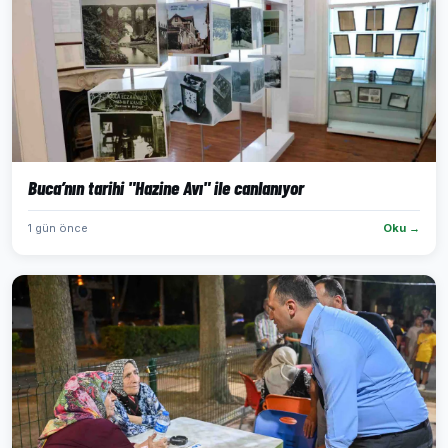
Buca’nın tarihi "Hazine Avı" ile canlanıyor
1 gün önce
Oku →