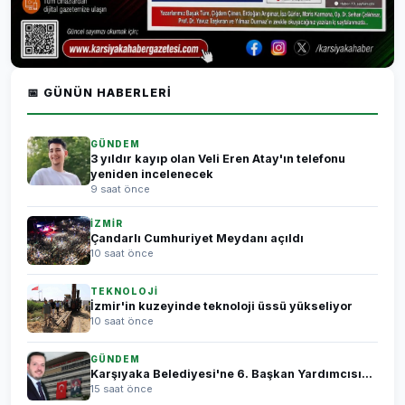
📅 GÜNÜN HABERLERI
GÜNDEM
3 yıldır kayıp olan Veli Eren Atay'ın telefonu
yeniden incelenecek
9 saat önce
İZMİR
Çandarlı Cumhuriyet Meydanı açıldı
10 saat önce
TEKNOLOJİ
İzmir'in kuzeyinde teknoloji üssü yükseliyor
10 saat önce
GÜNDEM
Karşıyaka Belediyesi'ne 6. Başkan Yardımcısı...
15 saat önce