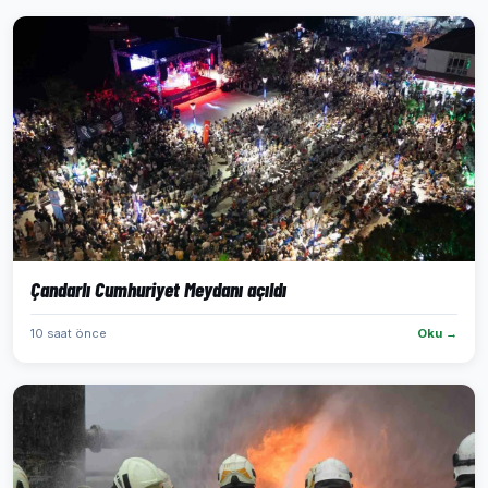
Çandarlı Cumhuriyet Meydanı açıldı
10 saat önce
Oku →