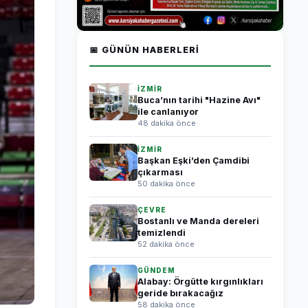
📅 GÜNÜN HABERLERI
İZMİR
Buca’nın tarihi "Hazine Avı"
ile canlanıyor
48 dakika önce
İZMİR
Başkan Eşki’den Çamdibi
çıkarması
50 dakika önce
ÇEVRE
Bostanlı ve Manda dereleri
temizlendi
52 dakika önce
GÜNDEM
Alabay: Örgütte kırgınlıkları
geride bırakacağız
58 dakika önce