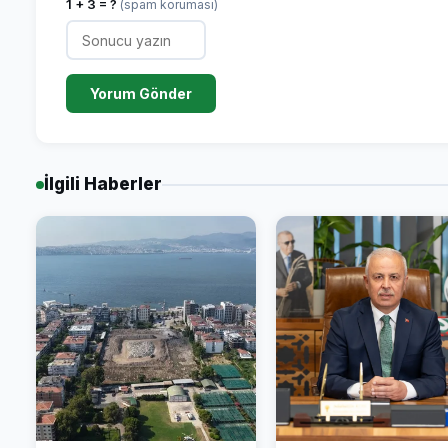
1 + 3 = ?
(spam koruması)
Yorum Gönder
İlgili Haberler