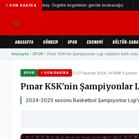
Alabay: Örgütte kırgınlıkları geride bırakacağız
Bahadır 
⚡ SON DAKIKA
ANASAYFA
GÜNDEM
SPOR
EKONOMİ
KÜLTÜR-SANA
Anasayfa
›
SPOR
› Pınar KSK'nin Şampiyonlar Ligi rakipleri belli oldu.
🕐 27 Haziran 2024, 14:58
💬 0 yorum
SPOR
⚡ SON DAKIKA
Pınar KSK'nin Şampiyonlar Lig
2024-2025 sezonu Basketbol Şampiyonlar Ligi'nde