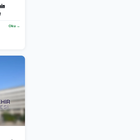
in
ı
Oku →