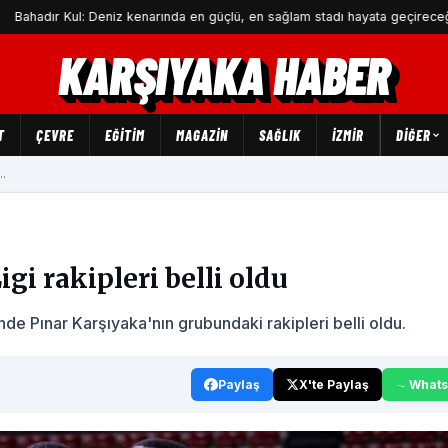
Kul: Deniz kenarında en güçlü, en sağlam stadı hayata geçireceğiz
KARŞIYAKA HABER
T
ÇEVRE
EĞİTİM
MAGAZİN
SAĞLIK
İZMİR
DIĞER
..
i rakipleri belli oldu
 Pınar Karşıyaka'nın grubundaki rakipleri belli oldu.
Paylaş
X'te Paylaş
What