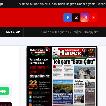
Makine Mühendisleri Odası'ndan Başkan Ünsal'a yanıt: Gerçekleri çarpıt
YAZARLAR
Cumartesi, 8 Ağustos 2026
|
⛅
--°
Karşıyaka
sApp