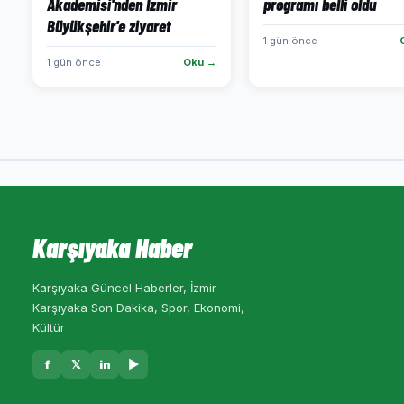
Akademisi'nden İzmir
programı belli oldu
Büyükşehir'e ziyaret
1 gün önce
1 gün önce
Oku →
Karşıyaka Haber
Karşıyaka Güncel Haberler, İzmir
Karşıyaka Son Dakika, Spor, Ekonomi,
Kültür
f
𝕏
in
▶