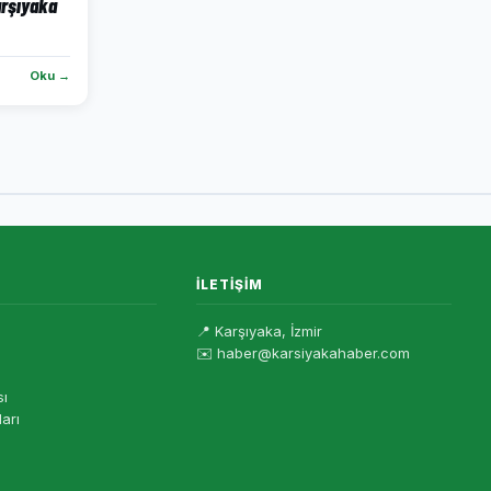
arşıyaka
Oku →
İLETIŞIM
📍 Karşıyaka, İzmir
✉️ haber@karsiyakahaber.com
sı
ları