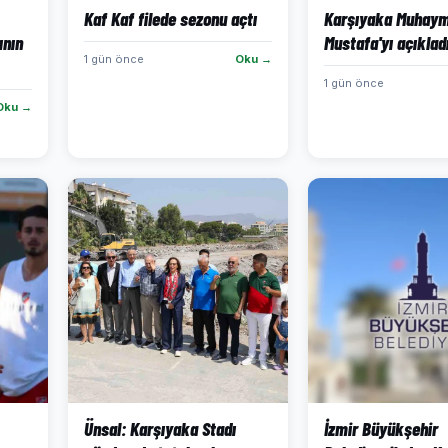
Kaf Kaf filede sezonu açtı
Karşıyaka Muhaym
ının
Mustafa'yı açıklad
1 gün önce
Oku →
1 gün önce
Oku →
Ünsal: Karşıyaka Stadı
İzmir Büyükşehir