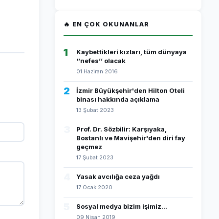
🔥 EN ÇOK OKUNANLAR
1
Kaybettikleri kızları, tüm dünyaya
‘’nefes’’ olacak
01 Haziran 2016
2
İzmir Büyükşehir'den Hilton Oteli
binası hakkında açıklama
13 Şubat 2023
3
Prof. Dr. Sözbilir: Karşıyaka,
Bostanlı ve Mavişehir'den diri fay
geçmez
17 Şubat 2023
4
Yasak avcılığa ceza yağdı
17 Ocak 2020
5
Sosyal medya bizim işimiz...
09 Nisan 2019