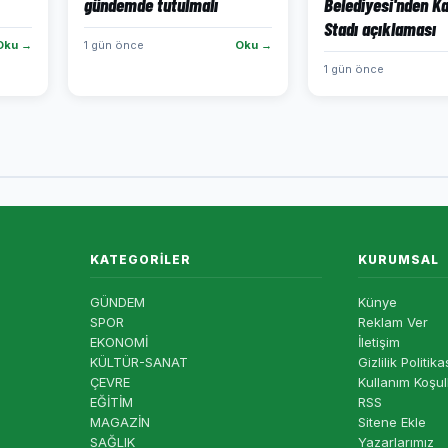
gündemde tutulmalı
Belediyesi'nden K
Stadı açıklaması
Oku →
1 gün önce
Oku →
1 gün önce
KATEGORILER
KURUMSAL
GÜNDEM
Künye
SPOR
Reklam Ver
EKONOMİ
İletişim
KÜLTÜR-SANAT
Gizlilik Politika
ÇEVRE
Kullanım Koşul
EĞİTİM
RSS
MAGAZİN
Sitene Ekle
SAĞLIK
Yazarlarımız