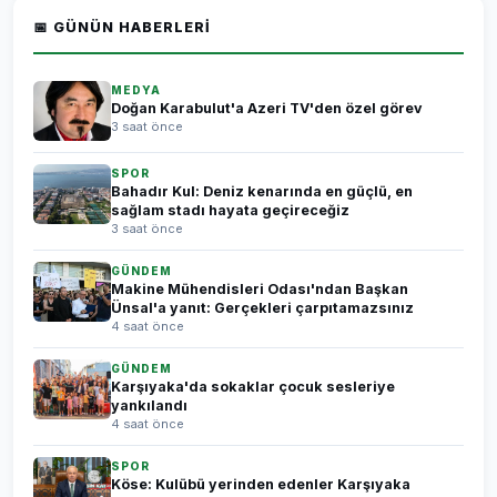
📅 GÜNÜN HABERLERI
MEDYA
Doğan Karabulut'a Azeri TV'den özel görev
3 saat önce
SPOR
Bahadır Kul: Deniz kenarında en güçlü, en
sağlam stadı hayata geçireceğiz
3 saat önce
GÜNDEM
Makine Mühendisleri Odası'ndan Başkan
Ünsal'a yanıt: Gerçekleri çarpıtamazsınız
4 saat önce
GÜNDEM
Karşıyaka'da sokaklar çocuk sesleriye
yankılandı
4 saat önce
SPOR
Köse: Kulübü yerinden edenler Karşıyaka