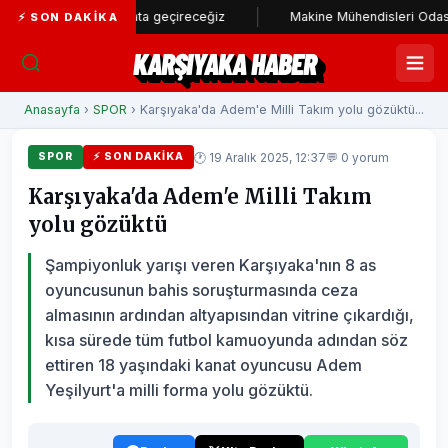
 stadı hayata geçireceğiz
Makine Mühendisleri Odası'ndan Başkan
⚡ SON DAKIKA
KARŞIYAKA HABER
Anasayfa
›
SPOR
› Karşıyaka'da Adem'e Milli Takım yolu gözüktü...
🕐 19 Aralık 2025, 12:37
💬 0 yorum
SPOR
⚡ SON DAKIKA
Karşıyaka'da Adem'e Milli Takım
yolu gözüktü
Şampiyonluk yarışı veren Karşıyaka'nın 8 as
oyuncusunun bahis soruşturmasında ceza
almasının ardından altyapısından vitrine çıkardığı,
kısa sürede tüm futbol kamuoyunda adından söz
ettiren 18 yaşındaki kanat oyuncusu Adem
Yeşilyurt'a milli forma yolu gözüktü.