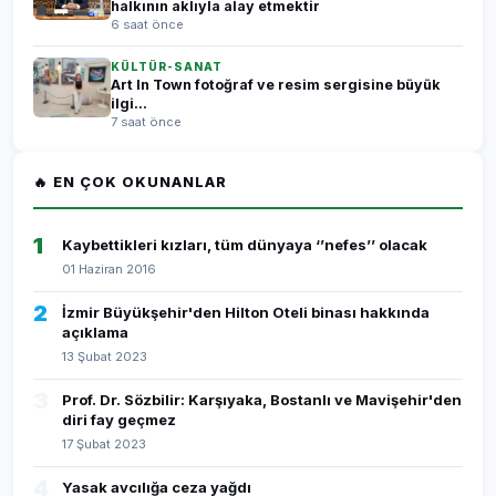
halkının aklıyla alay etmektir
6 saat önce
KÜLTÜR-SANAT
Art In Town fotoğraf ve resim sergisine büyük
ilgi...
7 saat önce
🔥 EN ÇOK OKUNANLAR
1
Kaybettikleri kızları, tüm dünyaya ‘’nefes’’ olacak
01 Haziran 2016
2
İzmir Büyükşehir'den Hilton Oteli binası hakkında
açıklama
13 Şubat 2023
3
Prof. Dr. Sözbilir: Karşıyaka, Bostanlı ve Mavişehir'den
diri fay geçmez
17 Şubat 2023
4
Yasak avcılığa ceza yağdı