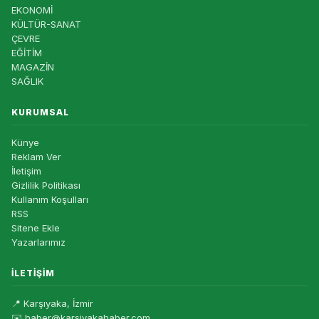
EKONOMİ
KÜLTÜR-SANAT
ÇEVRE
EĞİTİM
MAGAZİN
SAĞLIK
KURUMSAL
Künye
Reklam Ver
İletişim
Gizlilik Politikası
Kullanım Koşulları
RSS
Sitene Ekle
Yazarlarımız
İLETIŞIM
📍 Karşıyaka, İzmir
✉️ haber@karsiyakahaber.com